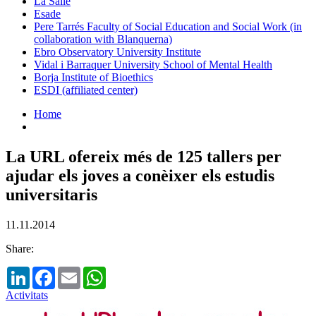
La Salle
Esade
Pere Tarrés Faculty of Social Education and Social Work (in
collaboration with Blanquerna)
Ebro Observatory University Institute
Vidal i Barraquer University School of Mental Health
Borja Institute of Bioethics
ESDI (affiliated center)
Home
La URL ofereix més de 125 tallers per
ajudar els joves a conèixer els estudis
universitaris
11.11.2014
Share:
LinkedIn
Facebook
Email
WhatsApp
Activitats