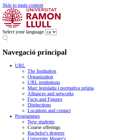
Skip to main content
Select your language
Navegació principal
URL
The Institution
Organization
URL institutions
Marc legislatiu i normativa pròpia
Alliances and networks
Facts and Figures
Distinctions
Locations and contact
Programmes
New students
Course offerings
Bachelor's degrees
University Master's