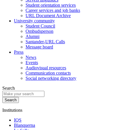
Student orientation services
Career services and job banks
URL Document Archive
University community
Student Council
Ombudsperson
Alumni
Santander-URL Calls
Message board
Press
News
Events
Audiovisual resources
Communication contacts
Social networking directory
Search
Institutions
IQS
Blanquerna