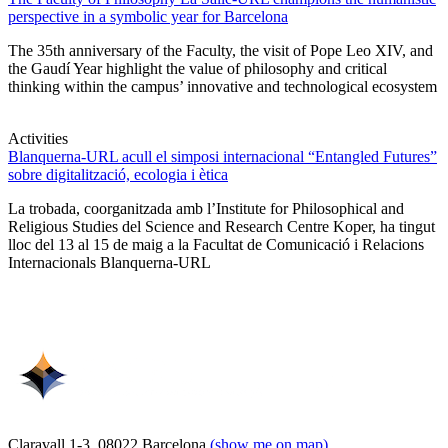
perspective in a symbolic year for Barcelona
The 35th anniversary of the Faculty, the visit of Pope Leo XIV, and
the Gaudí Year highlight the value of philosophy and critical
thinking within the campus’ innovative and technological ecosystem
Activities
Blanquerna-URL acull el simposi internacional “Entangled Futures”
sobre digitalització, ecologia i ètica
La trobada, coorganitzada amb l’Institute for Philosophical and
Religious Studies del Science and Research Centre Koper, ha tingut
lloc del 13 al 15 de maig a la Facultat de Comunicació i Relacions
Internacionals Blanquerna-URL
Claravall 1-3. 08022 Barcelona
(show me on map)