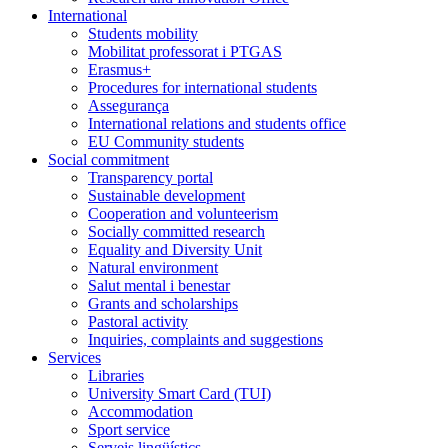
International
Students mobility
Mobilitat professorat i PTGAS
Erasmus+
Procedures for international students
Assegurança
International relations and students office
EU Community students
Social commitment
Transparency portal
Sustainable development
Cooperation and volunteerism
Socially committed research
Equality and Diversity Unit
Natural environment
Salut mental i benestar
Grants and scholarships
Pastoral activity
Inquiries, complaints and suggestions
Services
Libraries
University Smart Card (TUI)
Accommodation
Sport service
Serveis lingüístics