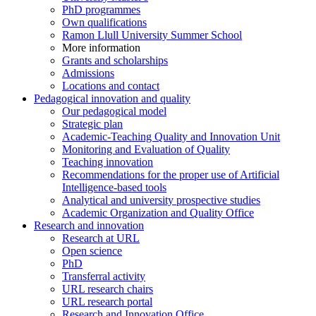
PhD programmes
Own qualifications
Ramon Llull University Summer School
More information
Grants and scholarships
Admissions
Locations and contact
Pedagogical innovation and quality
Our pedagogical model
Strategic plan
Academic-Teaching Quality and Innovation Unit
Monitoring and Evaluation of Quality
Teaching innovation
Recommendations for the proper use of Artificial
Intelligence-based tools
Analytical and university prospective studies
Academic Organization and Quality Office
Research and innovation
Research at URL
Open science
PhD
Transferral activity
URL research chairs
URL research portal
Research and Innovation Office