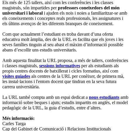
Els més de 125 tallers, així com les conferències i les classes
magistrals, són impartides per
professors coneixedors del món
universitari i laboral
i ajuden els nois i noies a familiaritzar-se amb
els coneixements i conceptes reals professionals, les assignatures i
els últims avenços de les diferents branques de coneixement.
Com que actualment l’estudiant es troba davant d’una oferta
educativa molt àmplia, des de la URL es facilita que els joves i les
seves famílies tinguin al seu abast el màxim d’informació possible
abans d’escollir uns estudis universitaris.
Amb aquesta finalitat la URL proposa, a més de tallers, conferències
i classes magistrals,
sessions informatives
per als estudiants als
propis centres docents de batxillerat i cicles formatius, així com
visites guiades
als centres de la URL per conèixer, de primera mà,
les instal·lacions i l'entorn docent que tindran en la seva futura
carrera universitària.
La URL també compta amb un espai dedicat a
nous estudiants
amb
informació sobre beques i ajuts; estudis impartits en anglès, el model
pedagògic de la URL, la guia d’estudis, entre d’altres.
Més informació:
Carles Targa
Cap del Gabinet de Comunicació i Relacions Institucionals