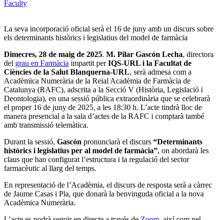
Faculty
La seva incorporació oficial serà el 16 de juny amb un discurs sobre
els determinants històrics i legislatius del model de farmàcia
Dimecres, 28 de maig de 2025
.
M. Pilar Gascón Lecha
, d
irectora
del
grau en Farmàcia
impartit per
IQS-URL i la Facultat de
Ciències de la Salut Blanquerna-URL
,
serà admesa com a
Acadèmica Numerària de la Reial Acadèmia de Farmàcia de
Catalunya (RAFC), adscrita a la Secció V (Història, Legislació i
Deontologia), en una sessió pública extraordinària que se celebrarà
el proper 16 de juny de 2025, a les 18:30 h. L’acte tindrà lloc de
manera presencial a la sala d’actes de la RAFC i comptarà també
amb transmissió telemàtica.
Durant la sessió,
Gascón
pronunciarà el discurs
“Determinants
històrics i legislatius per al model de farmàcia”
, on abordarà les
claus que han configurat l’estructura i la regulació del sector
farmacèutic al llarg del temps.
En representació de l’Acadèmia, el discurs de resposta serà a càrrec
de Jaume Casas i Pla, que donarà la benvinguda oficial a la nova
Acadèmica Numerària.
L’acte es podrà seguir en directe a través de
Zoom
, així com pel