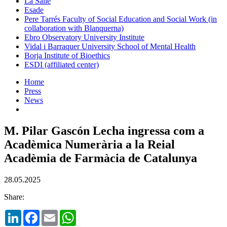
La Salle
Esade
Pere Tarrés Faculty of Social Education and Social Work (in
collaboration with Blanquerna)
Ebro Observatory University Institute
Vidal i Barraquer University School of Mental Health
Borja Institute of Bioethics
ESDI (affiliated center)
Home
Press
News
M. Pilar Gascón Lecha ingressa com a
Acadèmica Numerària a la Reial
Acadèmia de Farmàcia de Catalunya
28.05.2025
Share:
LinkedIn
Facebook
Email
WhatsApp