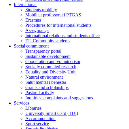
International
Students mobility
Mobilitat professorat i PTGAS
Erasmus+
Procedures for international students
Assegurança
International relations and students office
EU Community students
Social commitment
Transparency portal
Sustainable development
Cooperation and volunteerism
Socially committed research
Equality and Diversity Unit
Natural environment
Salut mental i benestar
Grants and scholarships
Pastoral activity
Inquiries, complaints and suggestions
Services
Libraries
University Smart Card (TUI)
Accommodation
Sport service
Serveis lingüístics