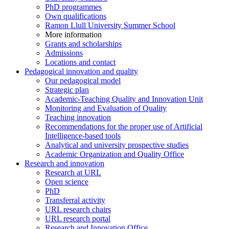
PhD programmes
Own qualifications
Ramon Llull University Summer School
More information
Grants and scholarships
Admissions
Locations and contact
Pedagogical innovation and quality
Our pedagogical model
Strategic plan
Academic-Teaching Quality and Innovation Unit
Monitoring and Evaluation of Quality
Teaching innovation
Recommendations for the proper use of Artificial
Intelligence-based tools
Analytical and university prospective studies
Academic Organization and Quality Office
Research and innovation
Research at URL
Open science
PhD
Transferral activity
URL research chairs
URL research portal
Research and Innovation Office