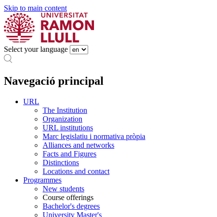
Skip to main content
Select your language
Navegació principal
URL
The Institution
Organization
URL institutions
Marc legislatiu i normativa pròpia
Alliances and networks
Facts and Figures
Distinctions
Locations and contact
Programmes
New students
Course offerings
Bachelor's degrees
University Master's