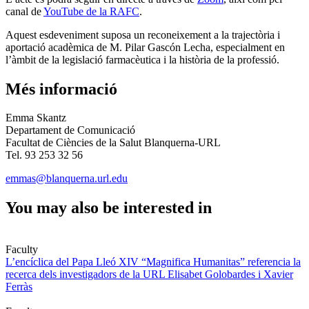
canal de
YouTube de la RAFC
.
Aquest esdeveniment suposa un reconeixement a la trajectòria i
aportació acadèmica de M. Pilar Gascón Lecha, especialment en
l’àmbit de la legislació farmacèutica i la història de la professió.
Més informació
Emma Skantz
Departament de Comunicació
Facultat de Ciències de la Salut Blanquerna-URL
Tel. 93 253 32 56
emmas@blanquerna.url.edu
You may also be interested in
Faculty
L’encíclica del Papa Lleó XIV “Magnifica Humanitas” referencia la
recerca dels investigadors de la URL Elisabet Golobardes i Xavier
Ferràs