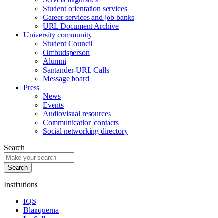
Student orientation services
Career services and job banks
URL Document Archive
University community
Student Council
Ombudsperson
Alumni
Santander-URL Calls
Message board
Press
News
Events
Audiovisual resources
Communication contacts
Social networking directory
Search
Institutions
IQS
Blanquerna