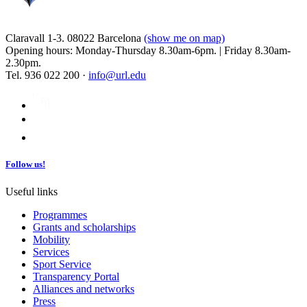
Claravall 1-3. 08022 Barcelona
(show me on map)
Opening hours: Monday-Thursday 8.30am-6pm. | Friday 8.30am-
2.30pm.
Tel. 936 022 200 ·
info@url.edu
Follow us!
Useful links
Programmes
Grants and scholarships
Mobility
Services
Sport Service
Transparency Portal
Alliances and networks
Press