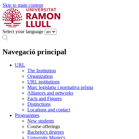
Skip to main content
Select your language
Navegació principal
URL
The Institution
Organization
URL institutions
Marc legislatiu i normativa pròpia
Alliances and networks
Facts and Figures
Distinctions
Locations and contact
Programmes
New students
Course offerings
Bachelor's degrees
University Master's