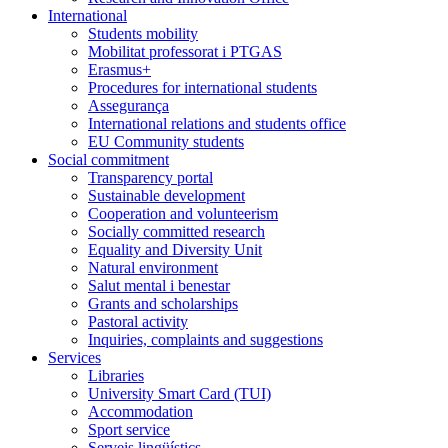
International
Students mobility
Mobilitat professorat i PTGAS
Erasmus+
Procedures for international students
Assegurança
International relations and students office
EU Community students
Social commitment
Transparency portal
Sustainable development
Cooperation and volunteerism
Socially committed research
Equality and Diversity Unit
Natural environment
Salut mental i benestar
Grants and scholarships
Pastoral activity
Inquiries, complaints and suggestions
Services
Libraries
University Smart Card (TUI)
Accommodation
Sport service
Serveis lingüístics