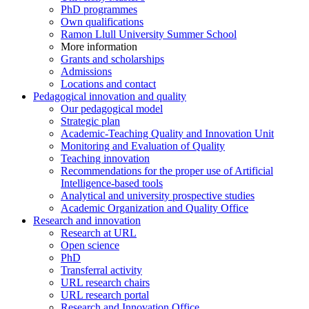
PhD programmes
Own qualifications
Ramon Llull University Summer School
More information
Grants and scholarships
Admissions
Locations and contact
Pedagogical innovation and quality
Our pedagogical model
Strategic plan
Academic-Teaching Quality and Innovation Unit
Monitoring and Evaluation of Quality
Teaching innovation
Recommendations for the proper use of Artificial
Intelligence-based tools
Analytical and university prospective studies
Academic Organization and Quality Office
Research and innovation
Research at URL
Open science
PhD
Transferral activity
URL research chairs
URL research portal
Research and Innovation Office