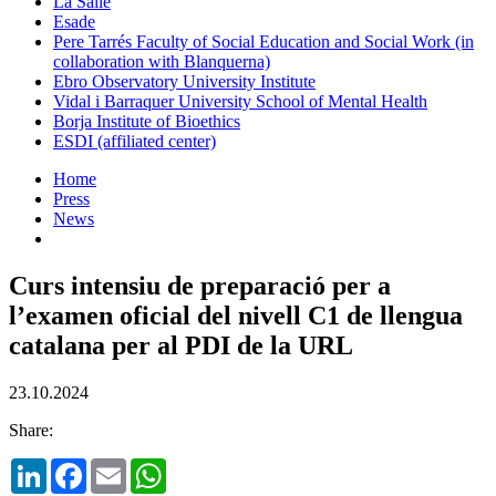
La Salle
Esade
Pere Tarrés Faculty of Social Education and Social Work (in
collaboration with Blanquerna)
Ebro Observatory University Institute
Vidal i Barraquer University School of Mental Health
Borja Institute of Bioethics
ESDI (affiliated center)
Home
Press
News
Curs intensiu de preparació per a
l’examen oficial del nivell C1 de llengua
catalana per al PDI de la URL
23.10.2024
Share:
LinkedIn
Facebook
Email
WhatsApp