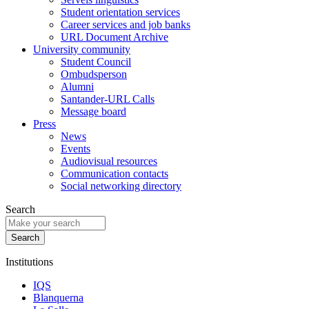
Student orientation services
Career services and job banks
URL Document Archive
University community
Student Council
Ombudsperson
Alumni
Santander-URL Calls
Message board
Press
News
Events
Audiovisual resources
Communication contacts
Social networking directory
Search
Institutions
IQS
Blanquerna