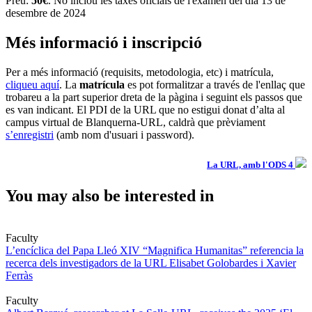
Preu:
50€
. No inclou les taxes oficials de l'examen del dia 13 de
desembre de 2024
Més informació i inscripció
Per a més informació (requisits, metodologia, etc) i matrícula,
cliqueu aquí
. La
matrícula
es pot formalitzar a través de l'enllaç que
trobareu a la part superior dreta de la pàgina i seguint els passos que
es van indicant. El PDI de la URL que no estigui donat d’alta al
campus virtual de Blanquerna-URL, caldrà que prèviament
s’enregistri
(amb nom d'usuari i password).
La URL, amb l'ODS 4
You may also be interested in
Faculty
L’encíclica del Papa Lleó XIV “Magnifica Humanitas” referencia la
recerca dels investigadors de la URL Elisabet Golobardes i Xavier
Ferràs
Faculty