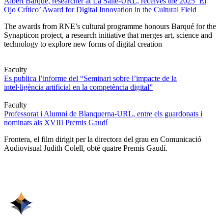
Albert Barqué, researcher at La Salle-URL, receives the 2025 ‘El
Ojo Crítico’ Award for Digital Innovation in the Cultural Field
The awards from RNE’s cultural programme honours Barqué for the
Synapticon project, a research initiative that merges art, science and
technology to explore new forms of digital creation
Faculty
Es publica l’informe del “Seminari sobre l’impacte de la
intel·ligència artificial en la competència digital”
Faculty
Professorat i Alumni de Blanquerna-URL, entre els guardonats i
nominats als XVIII Premis Gaudí
Frontera, el film dirigit per la directora del grau en Comunicació
Audiovisual Judith Colell, obté quatre Premis Gaudí.