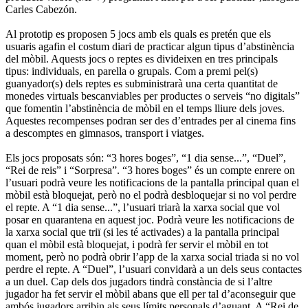
Carles Cabezón.
Al prototip es proposen 5 jocs amb els quals es pretén que els
usuaris agafin el costum diari de practicar algun tipus d’abstinència
del mòbil. Aquests jocs o reptes es divideixen en tres principals
tipus: individuals, en parella o grupals. Com a premi pel(s)
guanyador(s) dels reptes es subministrarà una certa quantitat de
monedes virtuals bescanviables per productes o serveis “no digitals”
que fomentin l’abstinència de mòbil en el temps lliure dels joves.
Aquestes recompenses podran ser des d’entrades per al cinema fins
a descomptes en gimnasos, transport i viatges.
Els jocs proposats són: “3 hores boges”, “1 dia sense...”, “Duel”,
“Rei de reis” i “Sorpresa”. “3 hores boges” és un compte enrere on
l’usuari podrà veure les notificacions de la pantalla principal quan el
mòbil està bloquejat, però no el podrà desbloquejar si no vol perdre
el repte. A “1 dia sense...”, l’usuari triarà la xarxa social que vol
posar en quarantena en aquest joc. Podrà veure les notificacions de
la xarxa social que triï (si les té activades) a la pantalla principal
quan el mòbil està bloquejat, i podrà fer servir el mòbil en tot
moment, però no podrà obrir l’app de la xarxa social triada si no vol
perdre el repte. A “Duel”, l’usuari convidarà a un dels seus contactes
a un duel. Cap dels dos jugadors tindrà constància de si l’altre
jugador ha fet servir el mòbil abans que ell per tal d’aconseguir que
ambós jugadors arribin als seus límits personals d’aguant. A “Rei de