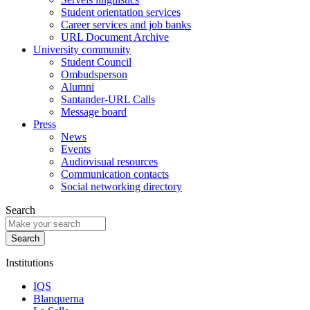
Student orientation services
Career services and job banks
URL Document Archive
University community
Student Council
Ombudsperson
Alumni
Santander-URL Calls
Message board
Press
News
Events
Audiovisual resources
Communication contacts
Social networking directory
Search
Institutions
IQS
Blanquerna