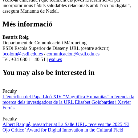
incorporar nous hàbits saludables relacionats amb l’oci no digital”,
assegura Marianna de Nadal.
Més informació
Beatriz Roig
Departament de Comunicació i Màrqueting
ESDi Escola Superior de Disseny-URL (centre adscrit)
bcolom@esdi.edu.es
/
comunicacion@esdi.edu.es
Tel. +34 630 11 40 51 |
esdi.es
You may also be interested in
Faculty
L’encíclica del Papa Lleó XIV “Magnifica Humanitas” referencia la
recerca dels investigadors de la URL Elisabet Golobardes i Xavier
Ferràs
Faculty
Albert Barqué, researcher at La Salle-URL, receives the 2025 ‘El
Ojo Crítico’ Award for Digital Innovation in the Cultural Field