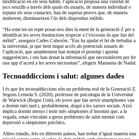
modificació en els seus hàbits, l’aplicació proposa una varietat de
jocs senzills a través dels quals els usuaris, de manera individual o
reptant els seus contactes, han de superar proves que, de manera
innherent, disminueixen l’ús dels dispositius mòbils.
“Ha estat tot un repte posar-nos dins la ment de la generació Z per a
identificar les seves frustracions respecte a l’excessiu ús que fan del
mòbil”, assegura Carles Cabezón. “Ens ha ajudat el fet de treballar a
la universitat, ja que hem tingut accés als potencials usuaris de
l’aplicació, que amablement han testejat el prototip i aportat
suggerències, i ens han donat la informació que necessitàvem per fer
una app d’acord a les seves necessitats”, afegeix Marianna de Nadal.
Tecnoaddiccions i salut: algunes dades
I és que les tecnoaddiccions són un problema real de la Generació Z.
Segons Lemola S. (2020), professor de psicologia de la Universitat
de Warwick (Regne Unit), els joves que fan servir smartphones van
a dormir més tard i, probablement, degut a les xarxes socials. Això
implica dormir menys i tenir més símptomes d’insomni que, a la
vegada, estan vinculats a greus problemes de salut mental com
depressió o símptomes psicòtics.
Altres estudis, fets en diferents països, han trobat d’igual manera una