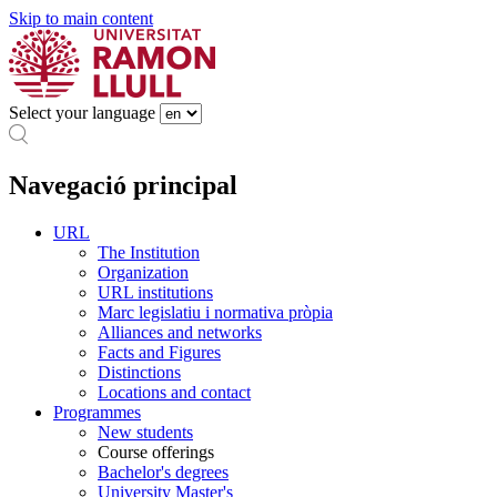
Skip to main content
Select your language
Navegació principal
URL
The Institution
Organization
URL institutions
Marc legislatiu i normativa pròpia
Alliances and networks
Facts and Figures
Distinctions
Locations and contact
Programmes
New students
Course offerings
Bachelor's degrees
University Master's