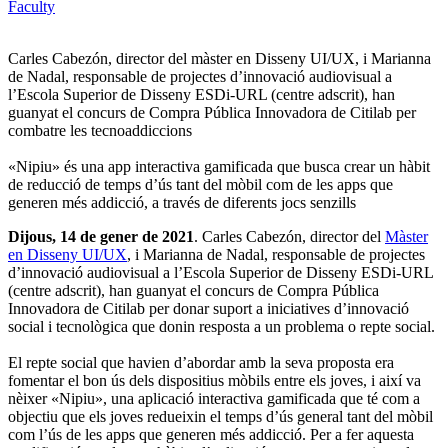
Faculty
Carles Cabezón, director del màster en Disseny UI/UX, i Marianna
de Nadal, responsable de projectes d’innovació audiovisual a
l’Escola Superior de Disseny ESDi-URL (centre adscrit), han
guanyat el concurs de Compra Pública Innovadora de Citilab per
combatre les tecnoaddiccions
«Nipiu» és una app interactiva gamificada que busca crear un hàbit
de reducció de temps d’ús tant del mòbil com de les apps que
generen més addicció, a través de diferents jocs senzills
Dijous, 14 de gener de 2021
. Carles Cabezón, director del
Màster
en Disseny UI/UX
, i Marianna de Nadal, responsable de projectes
d’innovació audiovisual a l’Escola Superior de Disseny ESDi-URL
(centre adscrit), han guanyat el concurs de Compra Pública
Innovadora de Citilab per donar suport a iniciatives d’innovació
social i tecnològica que donin resposta a un problema o repte social.
El repte social que havien d’abordar amb la seva proposta era
fomentar el bon ús dels dispositius mòbils entre els joves, i així va
nèixer «Nipiu», una aplicació interactiva gamificada que té com a
objectiu que els joves redueixin el temps d’ús general tant del mòbil
com l’ús de les apps que generen més addicció. Per a fer aquesta