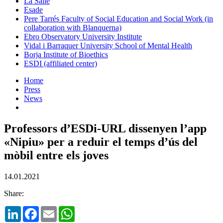
La Salle
Esade
Pere Tarrés Faculty of Social Education and Social Work (in
collaboration with Blanquerna)
Ebro Observatory University Institute
Vidal i Barraquer University School of Mental Health
Borja Institute of Bioethics
ESDI (affiliated center)
Home
Press
News
Professors d’ESDi-URL dissenyen l’app
«Nipiu» per a reduir el temps d’ús del
mòbil entre els joves
14.01.2021
Share:
LinkedIn
Facebook
Email
WhatsApp