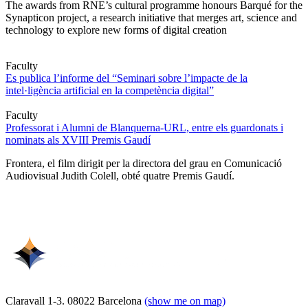
The awards from RNE’s cultural programme honours Barqué for the
Synapticon project, a research initiative that merges art, science and
technology to explore new forms of digital creation
Faculty
Es publica l’informe del “Seminari sobre l’impacte de la
intel·ligència artificial en la competència digital”
Faculty
Professorat i Alumni de Blanquerna-URL, entre els guardonats i
nominats als XVIII Premis Gaudí
Frontera, el film dirigit per la directora del grau en Comunicació
Audiovisual Judith Colell, obté quatre Premis Gaudí.
Claravall 1-3. 08022 Barcelona
(show me on map)