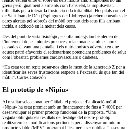
relació estreta entre el sobre-ús dels mòbils amb símptomes no tan
greus però igualment alarmants com l’ansietat, la impulsivitat,
dificultats per a tolerar la frustració o la irritabilitat. Hospitals com el
de Sant Joan de Déu (Esplugues del Llobregat) ja reben consultes de
pares alertats pel sobreús del mòbil per part dels seus fills arribant,
inclús, a addicció en la meitat dels casos.
Des del punt de vista fisiològic, els oftalmòlegs també alerten de
l’increment de les miopies precoces, relacionades amb les hores
passades davant una pantalla, i els nutricionistes adverteixen que
aquest patró afavoreix el sedentarisme potenciant problemes de salut
com l’obesitat, problemes cardiovasculars o diabetes.
“Ha estat tot un repte posar-nos dins la ment de la generació Z per a
identificar les seves frustracions respecte a l’excessiu ús que fan del
mòbil”, Carles Cabezón
El prototip de «Nipiu»
Al resultar seleccionat per Citilab, el projecte d’aplicació mòbil
«Nipiu» ha estat premiat amb un finançament de fins a 7.400€ per
desenvolupar el primer prototip funcional de la proposta. “Una
vegada obtinguts els resultats del testatge del nostre prototip
realitzarem les modificacions pertinents per a dissenyar un mínim
producte viable (MPV) programat i llest per a ser publicat”,assegura