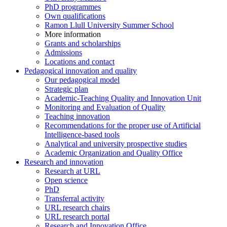
PhD programmes
Own qualifications
Ramon Llull University Summer School
More information
Grants and scholarships
Admissions
Locations and contact
Pedagogical innovation and quality
Our pedagogical model
Strategic plan
Academic-Teaching Quality and Innovation Unit
Monitoring and Evaluation of Quality
Teaching innovation
Recommendations for the proper use of Artificial
Intelligence-based tools
Analytical and university prospective studies
Academic Organization and Quality Office
Research and innovation
Research at URL
Open science
PhD
Transferral activity
URL research chairs
URL research portal
Research and Innovation Office