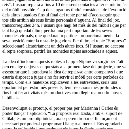
reis”, l’usuari reptarà a fins a 10 dels seus contactes a fer el mínim ús
del mòbil possible. Cap dels jugadors tindrà constància de l’evolució
dels altres jugadors fins al final del repte per tal d’aconseguir que
tots ells arribin als seus límits personals d’aguant. Al final del joc,
transcorregudes 24h, l’usuari que hagi fet més ús del mòbil i que per
tant hagi quedat últim, perdrà una part important de les seves
monedes virtuals, que quedaran repartides proporcionalment a la
seva posició entre la resta de jugadors. Per últim, el repte “Sorpresa”
seleccionarà aleatòriament un dels altres jocs. Si l’usuari no accepta
el repte sorpresa, perdrà les monedes nipius associades a aquest.
La idea d’incloure aquests reptes a l’app «Nipiu» va sorgir per l’alt
percentatge de joves enquestats a la primera fase del projecte, que va
assegurar que li agradava la idea de reptar-se entre companys i que
estaria disposat a jugar a no fer servir el mòbil per certs períodes de
temps. Com ells mateixos explicaven a les entrevistes, seria una
oportunitat per estar més presents, tenir relacions més profundes o
fins i tot fer activitats més productives com llegir o aprendre noves
habilitats.
Desenvolupat el prototip, el proper pas per Marianna i Carles és
poder llançar l’aplicació. “La proposta realitzada, amb el suport de
Citilab, és un prototip inicial, ara esperem trobar el finançament
necessari per poder-la programar i llançar al mercat. Ens agradaria
veure-la enllestida i que realment els joves la féssin servir per