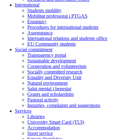
International
Students mobility
Mobilitat professorat i PTGAS
Erasmus+
Procedures for international students
Assegurança
International relations and students office
EU Community students
Social commitment
Transparency portal
Sustainable development
Cooperation and volunteerism
Socially committed research
Equality and Diversity Unit
Natural environment
Salut mental i benestar
Grants and scholarships
Pastoral activity
Inquiries, complaints and suggestions
Services
Libraries
University Smart Card (TUI)
Accommodation
Sport service
Serveis lingüístics