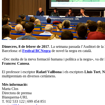
Dimecres, 8 de febrer de 2017
. La setmana passada l’Auditori de la
Barcelona: el
Festival BCNegra
de novel·la negra en català.
«Dec molta de la meva formació humana i política a la negra», va dir 
Francesc Canosa
.
El professor i escriptor
Rafael Vallbona
i els escriptors
Lluís Tort
,
N
multipremiats en diversos certàmens.
Més informació:
Marta Clos
Directora de premsa
Blanquerna-URL
T. 932 533 122 | 699 454 851