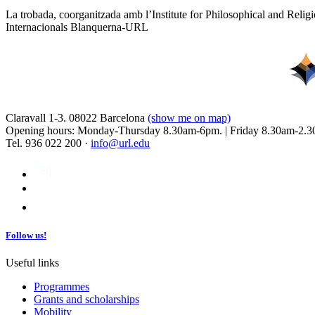
La trobada, coorganitzada amb l’Institute for Philosophical and Relig
Internacionals Blanquerna-URL
Claravall 1-3. 08022 Barcelona
(show me on map)
Opening hours: Monday-Thursday 8.30am-6pm. | Friday 8.30am-2.3
Tel. 936 022 200 ·
info@url.edu
Follow us!
Useful links
Programmes
Grants and scholarships
Mobility