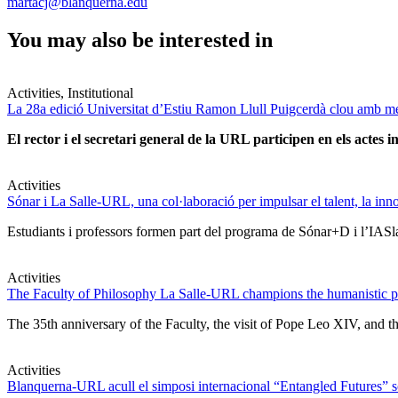
martacj@blanquerna.edu
You may also be interested in
Activities, Institutional
La 28a edició Universitat d’Estiu Ramon Llull Puigcerdà clou amb mé
El rector i el secretari general de la URL participen en els actes in
Activities
Sónar i La Salle-URL, una col·laboració per impulsar el talent, la innova
Estudiants i professors formen part del programa de Sónar+D i l’IASlab
Activities
The Faculty of Philosophy La Salle-URL champions the humanistic pe
The 35th anniversary of the Faculty, the visit of Pope Leo XIV, and t
Activities
Blanquerna-URL acull el simposi internacional “Entangled Futures” sobr