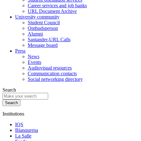
Career services and job banks
URL Document Archive
University community
Student Council
Ombudsperson
Alumni
Santander-URL Calls
Message board
Press
News
Events
Audiovisual resources
Communication contacts
Social networking directory
Search
Institutions
IQS
Blanquerna
La Salle