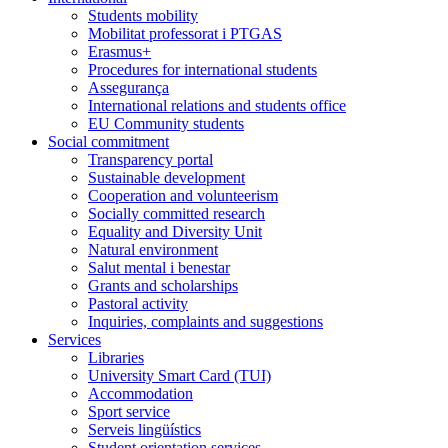
Students mobility
Mobilitat professorat i PTGAS
Erasmus+
Procedures for international students
Assegurança
International relations and students office
EU Community students
Social commitment
Transparency portal
Sustainable development
Cooperation and volunteerism
Socially committed research
Equality and Diversity Unit
Natural environment
Salut mental i benestar
Grants and scholarships
Pastoral activity
Inquiries, complaints and suggestions
Services
Libraries
University Smart Card (TUI)
Accommodation
Sport service
Serveis lingüístics
Student orientation services