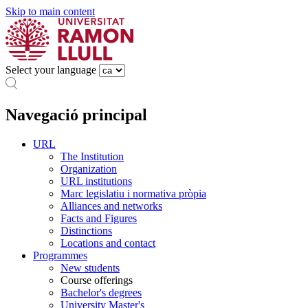
Skip to main content
Select your language
Navegació principal
URL
The Institution
Organization
URL institutions
Marc legislatiu i normativa pròpia
Alliances and networks
Facts and Figures
Distinctions
Locations and contact
Programmes
New students
Course offerings
Bachelor's degrees
University Master's