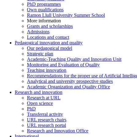
PhD programmes
Own qualifications
Ramon Llull University Summer School
More information
Grants and scholarships
Admissions
Locations and contact
Pedagogical innovation and quality
Our pedagogical model
Strategic plan
Academic-Teaching Quality and Innovation Unit
Monitoring and Evaluation of Quality
Teaching innovation
Recommendations for the proper use of Artificial Intellig
Analytical and university prospective studies
Academic Organization and Quality Office
Research and innovation
Research at URL
Open science
PhD
Transferral activity
URL research chairs
URL research portal
Research and Innovation Office
International