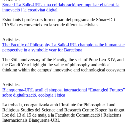
Sónar i La Salle-URL, una col·laboració per impulsar el talent, la
innovació i la creativitat digital
Estudiants i professors formen part del programa de Sónar+D i
l’IASlab es converteix en la seu de diferents activitats
Activities
The Faculty of Philosophy La Salle-URL champions the humanistic
perspective in a symbolic year for Barcelona
The 35th anniversary of the Faculty, the visit of Pope Leo XIV, and
the Gaudí Year highlight the value of philosophy and critical
thinking within the campus’ innovative and technological ecosystem
Activities
Blanquerna-URL acull el simposi internacional “Entangled Futures”
sobre digitalització, ecologia i ètica
La trobada, coorganitzada amb l’Institute for Philosophical and
Religious Studies del Science and Research Centre Koper, ha tingut
lloc del 13 al 15 de maig a la Facultat de Comunicació i Relacions
Internacionals Blanquerna-URL