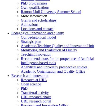
PhD programmes
Own qualifications
Ramon Llull University Summer School
More information
Grants and scholarships
Admissions
Locations and contact
Pedagogical innovation and quality
Our pedagogical model
Strategic plan
Academic-Teaching Quality and Innovation Unit
Monitoring and Evaluation of Quality
Teaching innovation
Recommendations for the proper use of Artificial
Intelligence-based tools
Analytical and university prospective studies
Academic Organization and Quality Office
Research and innovation
Research at URL
Open science
PhD
Transferral activity
URL research chairs
URL research portal
Research and Innovation Office