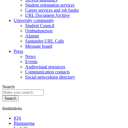
Student orientation services
Career services and job banks
URL Document Archive
University community
Student Council
Ombudsperson
Alumni
Santander-URL Calls
Message board
Press
News
Events
Audiovisual resources
Communication contacts
Social networking directory
Search
Institutions
IQS
Blanquerna