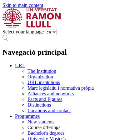
Skip to main content
Select your language
Navegació principal
URL
The Institution
Organization
URL institutions
Marc legislatiu i normativa pròpia
Alliances and networks
Facts and Figures
Distinctions
Locations and contact
Programmes
New students
Course offerings
Bachelor's degrees
University Master's