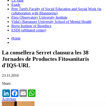
La Salle
Esade
Pere Tarrés Faculty of Social Education and Social Work (in
collaboration with Blanquerna)
Ebro Observatory University Institute
Vidal i Barraquer University School of Mental Health
Borja Institute of Bioethics
ESDI (affiliated center)
Home
La consellera Serret clausura les 38
Jornades de Productes Fitosanitaris
d'IQS-URL
23.11.2016
Share:
LinkedIn
Facebook
Email
WhatsApp
Activitats