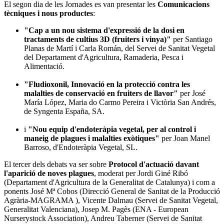
El segon dia de les Jornades es van presentar les
Comunicacions
tècniques i nous productes
:
"Cap a un nou sistema d'expressió de la dosi en
tractaments de cultius 3D (fruiters i vinya)"
per Santiago
Planas de Martí i Carla Román, del Servei de Sanitat Vegetal
del Departament d'Agricultura, Ramaderia, Pesca i
Alimentació.
"Fludioxonil, Innovació en la protecció contra les
malalties de conservació en fruiters de llavor"
per José
María López, Maria do Carmo Pereira i Victòria San Andrés,
de Syngenta España, SA.
i
"Nou equip d'endoteràpia vegetal, per al control i
maneig de plagues i malalties exòtiques"
per Joan Manel
Barroso, d'Endoteràpia Vegetal, SL.
El tercer dels debats va ser sobre
Protocol d'actuació davant
l'aparició de noves plagues
, moderat per Jordi Giné Ribó
(Departament d'Agricultura de la Generalitat de Catalunya) i com a
ponents José Mª Cobos (Direcció General de Sanitat de la Producció
Agrària-MAGRAMA ), Vicente Dalmau (Servei de Sanitat Vegetal,
Generalitat Valenciana), Josep M. Pagès (ENA - European
Nurserystock Association), Andreu Taberner (Servei de Sanitat