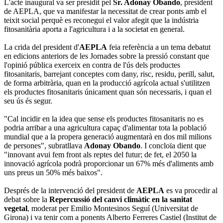
L'acte inaugural va ser presidit pel
Sr. Adonay Obando
, president
de AEPLA, que va manifestar la necessitat de crear ponts amb el
teixit social perquè es reconegui el valor afegit que la indústria
fitosanitària aporta a l'agricultura i a la societat en general.
La crida del president d'
AEPLA
feia referència a un tema debatut
en edicions anteriors de les Jornades sobre la pressió constant que
l'opinió pública exerceix en contra de l'ús dels productes
fitosanitaris, barrejant conceptes com dany, risc, residu, perill, salut,
de forma arbitrària, quan en la producció agrícola actual s'utilitzen
els productes fitosanitaris únicament quan són necessaris, i quan el
seu ús és segur.
"Cal incidir en la idea que sense els productes fitosanitaris no es
podria arribar a una agricultura capaç d'alimentar tota la població
mundial que a la propera generació augmentarà en dos mil milions
de persones", subratllava
Adonay Obando
. I concloïa dient que
"innovant avui fem front als reptes del futur; de fet, el 2050 la
innovació agrícola podrà proporcionar un 67% més d'aliments amb
uns preus un 50% més baixos".
Després de la intervenció del president de
AEPLA
es va procedir al
debat sobre la
Repercussió del canvi climàtic en la sanitat
vegetal
, moderat per Emilio Montesinos Seguí (Universitat de
Girona) i va tenir com a ponents Alberto Ferreres Castiel (Institut de