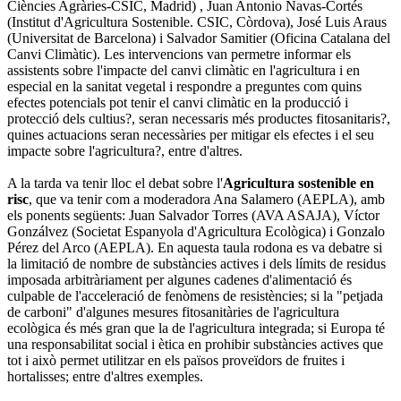
Ciències Agràries-CSIC, Madrid) , Juan Antonio Navas-Cortés
(Institut d'Agricultura Sostenible. CSIC, Còrdova), José Luis Araus
(Universitat de Barcelona) i Salvador Samitier (Oficina Catalana del
Canvi Climàtic). Les intervencions van permetre informar els
assistents sobre l'impacte del canvi climàtic en l'agricultura i en
especial en la sanitat vegetal i respondre a preguntes com quins
efectes potencials pot tenir el canvi climàtic en la producció i
protecció dels cultius?, seran necessaris més productes fitosanitaris?,
quines actuacions seran necessàries per mitigar els efectes i el seu
impacte sobre l'agricultura?, entre d'altres.
A la tarda va tenir lloc el debat sobre l'
Agricultura sostenible en
risc
, que va tenir com a moderadora Ana Salamero (AEPLA), amb
els ponents següents: Juan Salvador Torres (AVA ASAJA), Víctor
Gonzálvez (Societat Espanyola d'Agricultura Ecològica) i Gonzalo
Pérez del Arco (AEPLA). En aquesta taula rodona es va debatre si
la limitació de nombre de substàncies actives i dels límits de residus
imposada arbitràriament per algunes cadenes d'alimentació és
culpable de l'acceleració de fenòmens de resistències; si la "petjada
de carboni" d'algunes mesures fitosanitàries de l'agricultura
ecològica és més gran que la de l'agricultura integrada; si Europa té
una responsabilitat social i ètica en prohibir substàncies actives que
tot i això permet utilitzar en els països proveïdors de fruites i
hortalisses; entre d'altres exemples.