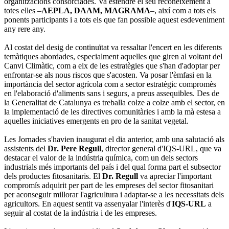
organitzacions consorciades. Va estendre el seu reconeixement a
totes elles –
AEPLA, DAAM, MAGRAMA
–, així com a tots els
ponents participants i a tots els que fan possible aquest esdeveniment
any rere any.
Al costat del desig de continuïtat va ressaltar l'encert en les diferents
temàtiques abordades, especialment aquelles que giren al voltant del
Canvi Climàtic, com a eix de les estratègies que s'han d'adoptar per
enfrontar-se als nous riscos que s'acosten. Va posar l'èmfasi en la
importància del sector agrícola com a sector estratègic compromès
en l'elaboració d'aliments sans i segurs, a preus assequibles. Des de
la Generalitat de Catalunya es treballa colze a colze amb el sector, en
la implementació de les directives comunitàries i amb la mà estesa a
aquelles iniciatives emergents en pro de la sanitat vegetal.
Les Jornades s'havien inaugurat el dia anterior, amb una salutació als
assistents del
Dr. Pere Regull
, director general d'IQS-URL, que va
destacar el valor de la indústria química, com un dels sectors
industrials més importants del país i del qual forma part el subsector
dels productes fitosanitaris. El
Dr. Regull
va apreciar l'important
compromís adquirit per part de les empreses del sector fitosanitari
per aconseguir millorar l'agricultura i adaptar-se a les necessitats dels
agricultors. En aquest sentit va assenyalar l'interès d'
IQS-URL
a
seguir al costat de la indústria i de les empreses.