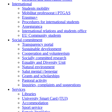
International
Students mobility
Mobilitat professorat i PTGAS
Erasmus+
Procedures for international students
Assegurança
International relations and students office
EU Community students
Social commitment
Transparency portal
Sustainable development
Cooperation and volunteerism
Socially committed research
Equality and Diversity Unit
Natural environment
Salut mental i benestar
Grants and scholarships
Pastoral activity
Inquiries, complaints and suggestions
Services
Libraries
University Smart Card (TUI)
Accommodation
Sport service
Serveis lingüístics