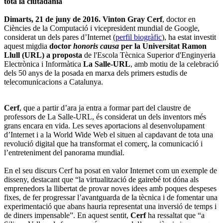
tota la ciutadania
Dimarts, 21 de juny de 2016.
Vinton Gray Cerf
, doctor en
Ciències de la Computació i vicepresident mundial de Google,
considerat un dels pares d’Internet (
perfil biogràfic
), ha estat investit
aquest migdia
doctor
honoris causa
per la Universitat Ramon
Llull (URL) a proposta
de l'Escola Tècnica Superior d'Enginyeria
Electrònica i Informàtica
La Salle-URL
, amb motiu de la celebració
dels 50 anys de la posada en marxa dels primers estudis de
telecomunicacions a Catalunya.
Cerf
, que a partir d’ara ja entra a formar part del claustre de
professors de La Salle-URL, és considerat un dels inventors més
grans encara en vida. Les seves aportacions al desenvolupament
d’Internet i a la World Wide Web el situen al capdavant de tota una
revolució digital que ha transformat el comerç, la comunicació i
l’entreteniment del panorama mundial.
En el seu discurs Cerf ha posat en valor Internet com un exemple de
disseny, destacant que “la virtualització de gairebé tot dóna als
emprenedors la llibertat de provar noves idees amb poques despeses
fixes, de fer progressar l’avantguarda de la tècnica i de fomentar una
experimentació que abans hauria representat una inversió de temps i
de diners impensable”. En aquest sentit,
Cerf
ha ressaltat que “a