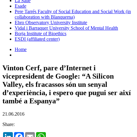
La Salle
Esade
Pere Tarrés Faculty of Social Education and Social Work (in
collaboration with Blanquerna)
Ebro Observatory University Institute
Vidal i Barraquer University School of Mental Health
Borja Institute of Bioethics
ESDI (affiliated center)
Home
Vinton Cerf, pare d’Internet i
vicepresident de Google: “A Silicon
Valley, els fracassos són un senyal
d’experiència, i espero que pugui ser així
també a Espanya”
21.06.2016
Share:
LinkedIn
Facebook
Email
WhatsApp