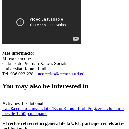
Més informació:
Mireia Córcoles
Gabinet de Premsa i Xarxes Socials
Universitat Ramon Llull
Tel. 936 022 228 |
mcorcoles@rectorat.url.edu
You may also be interested in
Activities, Institutional
La 28a edició Universitat d’Estiu Ramon Llull Puigcerdà clou amb
més de 1250 participants
El rector i el secretari general de la URL participen en els actes
institucionals