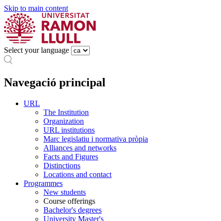
Skip to main content
Select your language
Navegació principal
URL
The Institution
Organization
URL institutions
Marc legislatiu i normativa pròpia
Alliances and networks
Facts and Figures
Distinctions
Locations and contact
Programmes
New students
Course offerings
Bachelor's degrees
University Master's