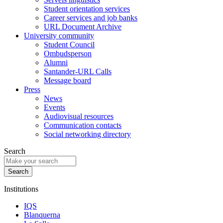
Student orientation services
Career services and job banks
URL Document Archive
University community
Student Council
Ombudsperson
Alumni
Santander-URL Calls
Message board
Press
News
Events
Audiovisual resources
Communication contacts
Social networking directory
Search
Institutions
IQS
Blanquerna