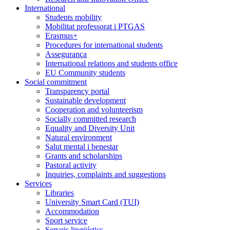
International
Students mobility
Mobilitat professorat i PTGAS
Erasmus+
Procedures for international students
Assegurança
International relations and students office
EU Community students
Social commitment
Transparency portal
Sustainable development
Cooperation and volunteerism
Socially committed research
Equality and Diversity Unit
Natural environment
Salut mental i benestar
Grants and scholarships
Pastoral activity
Inquiries, complaints and suggestions
Services
Libraries
University Smart Card (TUI)
Accommodation
Sport service
Serveis lingüístics