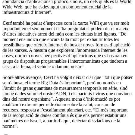
abundància d’aplicacions i protocols nous, un dels quals és la World
Wide Web, que ha esdevingut un component crucial de la
infraestructura d’Internet”.
Cerf
també ha parlat d’aspectes com la xarxa WiFi que va ser molt
important en el seu moment i s’ha preguntat si podem dir el mateix
d’altres iniciatives arreu del món com les ciutats intel·ligents. “De
moment ens indica que encara falta molt per exhaurir totes les
possibilitats que ofereix Internet de buscar noves formes d’aplicació
de les xarxes. A mesura que explorem l’anomenada Internet de les
coses, obrirem noves perspectives d’aplicacions que es basaran en
grups de dispositius programables i intercomunicats que tindrem a
casa, a la feina, al vehicle o damunt nostre”.
Sobre altres avenços,
Cerf
ha volgut deixar clar que “tot i que potser
se n’abusa, el terme Big Data és important”, però no només en
l’àmbit de grans quantitats de mesurament temporals en sèrie, sinó
també dades sobre el nostre ADN, i els bacteris i virus que conviuen
dins del nostre organisme”. Aquesta mena d’informació es pot
analitzar i extreure per reflexionar sobre la salut, consum de
recursos, resposta a l’escalfament planetari, etc. “El més important
de la recopilació de dades contínua és que ens permet establir uns
paràmetres de base i, a partir d’aquí, detectar desviacions de la
norma”.