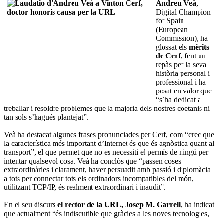
Andreu Veà
,
Digital Champion
for Spain
(European
Commission), ha
glossat els
mèrits
de Cerf
, fent un
repàs per la seva
història personal i
professional i ha
posat en valor que
“s’ha dedicat a
treballar i resoldre problemes que la majoria dels nostres coetanis ni
tan sols s’hagués plantejat”.
Veà ha destacat algunes frases pronunciades per Cerf, com “crec que
la característica més important d’Internet és que és agnòstica quant al
transport”, el que permet que no es necessiti el permís de ningú per
intentar qualsevol cosa. Veà ha conclòs que “passen coses
extraordinàries i clarament, haver persuadit amb passió i diplomàcia
a tots per connectar tots els ordinadors incompatibles del món,
utilitzant TCP/IP, és realment extraordinari i inaudit”.
En el seu discurs
el rector de la URL, Josep M. Garrell
, ha indicat
que actualment “és indiscutible que gràcies a les noves tecnologies,