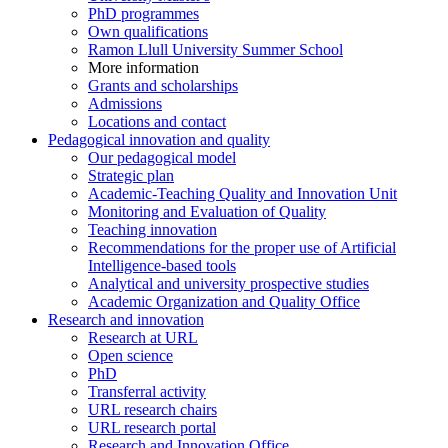
PhD programmes
Own qualifications
Ramon Llull University Summer School
More information
Grants and scholarships
Admissions
Locations and contact
Pedagogical innovation and quality
Our pedagogical model
Strategic plan
Academic-Teaching Quality and Innovation Unit
Monitoring and Evaluation of Quality
Teaching innovation
Recommendations for the proper use of Artificial
Intelligence-based tools
Analytical and university prospective studies
Academic Organization and Quality Office
Research and innovation
Research at URL
Open science
PhD
Transferral activity
URL research chairs
URL research portal
Research and Innovation Office