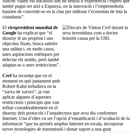
Silicon Valley els fracassos són un senyal d’experiència i espero que
també pugui ser així a Espanya, on la innovació i l’emprenedoria
haurien de convertir-se en la clau per millorar l’economia de tota la
ciutadania”.
El
vicepresident mundial de
Google
ha explicat que “el
disseny té un propòsit i uns
objectius fixats, busca satisfer
una utilitat i, en molts casos,
unes aspiracions estètiques per
delectar els sentits, però també
adaptar-se a unes restriccions”.
Cerf
ha recordat que en el
moment en què juntament amb
Robert Kahn treballava en la
“xarxa de xarxes”, ja van
aplicar algunes d’aquestes
restriccions i principis que van
influir considerablement en el
disseny dels protocols i l’arquitectura que avui dia conformen
Internet. Una d’elles va ser l’opció d’estratificació i d’ocultació de la
informació “que ha permès ampliar Internet en escala, incorporar
noves tecnologies de transmissió i donar suport a una gran