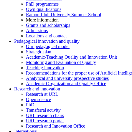
PhD programmes
Own qualifications
Ramon Llull University Summer School
More information
Grants and scholarships
Admissions
Locations and contact
Pedagogical innovation and quality
Our pedagogical model
Strategic plan
Academic-Teaching Quality and Innovation Unit
Monitoring and Evaluation of Quality
Teaching innovation
Recommendations for the proper use of Artificial Intellig
Analytical and university prospective studies
Academic Organization and Quality Office
Research and innovation
Research at URL
Open science
PhD
Transferral activity
URL research chairs
URL research portal
Research and Innovation Office
International