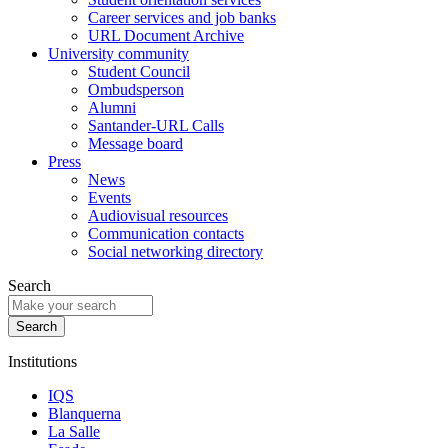
Career services and job banks
URL Document Archive
University community
Student Council
Ombudsperson
Alumni
Santander-URL Calls
Message board
Press
News
Events
Audiovisual resources
Communication contacts
Social networking directory
Search
Institutions
IQS
Blanquerna
La Salle