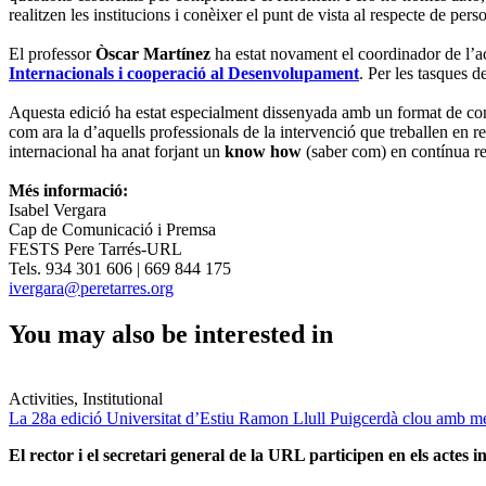
realitzen les institucions i conèixer el punt de vista al respecte de per
El professor
Òscar Martínez
ha estat novament el coordinador de l’a
Internacionals i cooperació al Desenvolupament
. Per les tasques d
Aquesta edició ha estat especialment dissenyada amb un format de confer
com ara la d’aquells professionals de la intervenció que treballen en 
internacional ha anat forjant un
know how
(saber com) en contínua rev
Més informació:
Isabel Vergara
Cap de Comunicació i Premsa
FESTS Pere Tarrés-URL
Tels. 934 301 606 | 669 844 175
ivergara@peretarres.org
You may also be interested in
Activities, Institutional
La 28a edició Universitat d’Estiu Ramon Llull Puigcerdà clou amb mé
El rector i el secretari general de la URL participen en els actes in