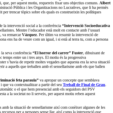
 i, que, per aquest motiu, requereix fixar uns objectius comuns.
Albert
istració Pública i les Organitzacions no Lucratives, que li ha permès
t per trencar tòpics sobre els quals es construeixin les polítiques
de la intervenció social a la conferència
“Intervenció Socioeducativa
ellaristes. Mentre l’educador està molt en contacte amb l’usuari
t, va remarcar
Vázquez
. Per últim va resumir la intervenció de
sona ens ha de veure com un igual, i si està al terra tu, com a persona
mb la seva conferència
“El horror del carrer”
Fuster
, dibuixant de
c temps entre un i tres anys. El motiu és la progressiva
Fuster s’havia de repetir moltes vegades que aquesta era la seva situació
erir a aquells que treballen amb el sensellarisme amb els que ballen
iminació feta paraula”
va apropar un concepte que semblava
 i que va contextualitzar a partir del seu
Treball de Final de Grau
.
r automàtic o el que hem presencial amb els seguidors del PSV
 a la societat no li serveix, per aquest motiu reben aquest
es amb la situació de sensellarisme així com conèixer algunes de les
 recursos per a persones sense llar, així como la intervenció que