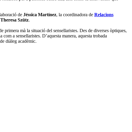
·laboració de
Jéssica Martínez
, la coordinadora de
Relacions
e
Theresa Szütz
.
de primera mà la situació del sensellaristes. Des de diverses òptiques,
ona com a sensellaristes. D’aquesta manera, aquesta trobada
s de diàleg acadèmic.