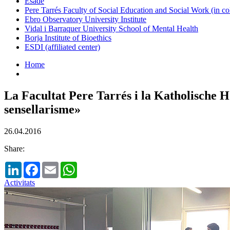
Esade
Pere Tarrés Faculty of Social Education and Social Work (in co
Ebro Observatory University Institute
Vidal i Barraquer University School of Mental Health
Borja Institute of Bioethics
ESDI (affiliated center)
Home
La Facultat Pere Tarrés i la Katholische H
sensellarisme»
26.04.2016
Share:
LinkedIn
Facebook
Email
WhatsApp
Activitats