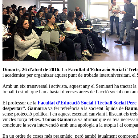
Dimarts, 26 d'abril de 2016
. La
Facultat d’Educació Social i Treb
i acadèmica per organitzar aquest punt de trobada interuniversitari, el
Amb un eix transversal i activista, aquest any el Seminari ha tractat la 
treball i estudi que han abastat diverses àrees de l’acció social com ara
El professor de la
Facultat d’Educació Social i Treball Social Pere
despertar”
.
Gamarra
va fer referència a la societat líquida de
Baum
sense protecció política, i en aquest escenari canviant i lliscant els tr
vincles força febles.
Tomàs Gamarra
va afirmar que es feia necessari 
concloure la seva intervenció amb una apologia a la utopia i al compar
En un ordre de coses més pragmàtic, però també igualment compromès,