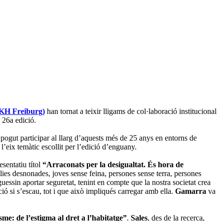
(KH Freiburg)
han tornat a teixir lligams de col·laboració institucional
 26a edició.
ogut participar al llarg d’aquests més de 25 anys en entorns de
 l’eix temàtic escollit per l’edició d’enguany.
esentatiu títol
“Arraconats per la desigualtat. És hora de
lies desnonades, joves sense feina, persones sense terra, persones
oguessin aportar seguretat, tenint en compte que la nostra societat crea
cció si s’escau, tot i que això impliqués carregar amb ella.
Gamarra
va
sme: de l’estigma al dret a l’habitatge”
.
Sales
, des de la recerca,