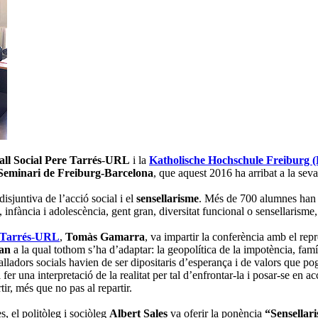
all Social Pere Tarrés
-
URL
i la
Katholische Hochschule Freiburg 
Seminari de Freiburg-Barcelona
, que aquest 2016 ha arribat a la seva
disjuntiva de l’acció social i el
sensellarisme
. Més de 700 alumnes han p
, infància i adolescència, gent gran, diversitat funcional o sensellarisme,
 Tarrés
-
URL
,
Tomàs Gamarra
, va impartir la conferència amb el repr
an
a la qual tothom s’ha d’adaptar: la geopolítica de la impotència, famí
eballadors socials havien de ser dipositaris d’esperança i de valors que p
fer una interpretació de la realitat per tal d’enfrontar-la i posar-se en a
tir, més que no pas al repartir.
 el politòleg i sociòleg
Albert Sales
va oferir la ponència
“Sensellari