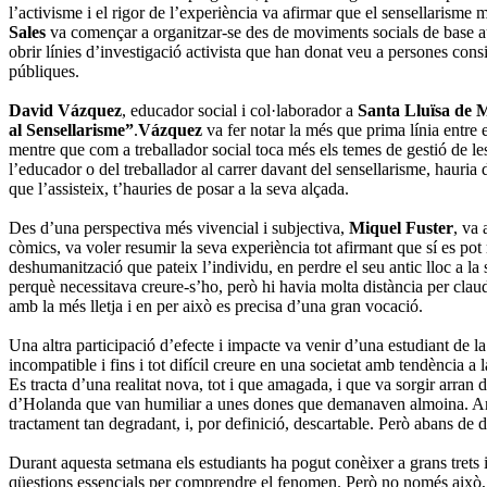
l’activisme i el rigor de l’experiència va afirmar que el sensellarisme
Sales
va començar a organitzar-se des de moviments socials de base aut
obrir línies d’investigació activista que han donat veu a persones consid
públiques.
David Vázquez
, educador social i col·laborador a
Santa Lluïsa de M
al Sensellarisme”
.
Vázquez
va fer notar la més que prima línia entre
mentre que com a treballador social toca més els temes de gestió de 
l’educador o del treballador al carrer davant del sensellarisme, hauria 
que l’assisteix, t’hauries de posar a la seva alçada.
Des d’una perspectiva més vivencial i subjectiva,
Miquel Fuster
, va 
còmics, va voler resumir la seva experiència tot afirmant que sí es pot
deshumanització que pateix l’individu, en perdre el seu antic lloc a la s
perquè necessitava creure-s’ho, però hi havia molta distància per claud
amb la més lletja i en per això es precisa d’una gran vocació.
Una altra participació d’efecte i impacte va venir d’una estudiant de l
incompatible i fins i tot difícil creure en una societat amb tendència a 
Es tracta d’una realitat nova, tot i que amagada, i que va sorgir arra
d’Holanda que van humiliar a unes dones que demanaven almoina. Amali
tractament tan degradant, i, por definició, descartable. Però abans de d
Durant aquesta setmana els estudiants ha pogut conèixer a grans trets 
qüestions essencials per comprendre el fenomen. Però no només això, si