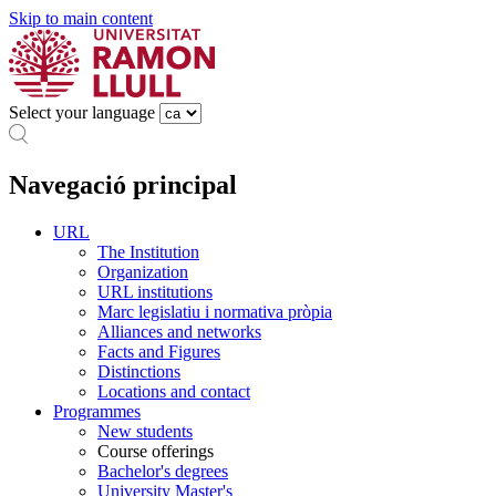
Skip to main content
Select your language
Navegació principal
URL
The Institution
Organization
URL institutions
Marc legislatiu i normativa pròpia
Alliances and networks
Facts and Figures
Distinctions
Locations and contact
Programmes
New students
Course offerings
Bachelor's degrees
University Master's