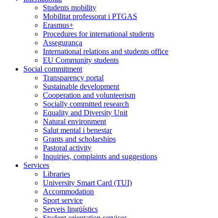
Students mobility
Mobilitat professorat i PTGAS
Erasmus+
Procedures for international students
Assegurança
International relations and students office
EU Community students
Social commitment
Transparency portal
Sustainable development
Cooperation and volunteerism
Socially committed research
Equality and Diversity Unit
Natural environment
Salut mental i benestar
Grants and scholarships
Pastoral activity
Inquiries, complaints and suggestions
Services
Libraries
University Smart Card (TUI)
Accommodation
Sport service
Serveis lingüístics
Student orientation services