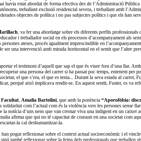
 mai havia estat abordat de forma efectiva des de l’Administració Pública
ònoms, treballant exclusió residencial severa, i treballant amb l’Admin
erades objectes de política i no pas subjectes polítics i que els han servi
arillach
, va fer una abordatge sobre els diferents perfils professionals 
 educador i treballador social en els processos d’acompanyament als sens
les persones ateses, procés igualment imprescindible en l’acompanyamen
de ser una intervenció amb mirada horitzontal en el sentit que l’altre per
aportar el testimoni d’aquell que sap el que és viure fora d’una llar. A
 recuperar una persona del carrer si ha passat poc temps, entenent per po
ocietat, el que s’era, el que es tenia... Durant la seva estada al carrer, 
icar, perquè això implicava rendir-se. En aquest sentit, Fuster, es va ref
a
Facultat
,
Amalia Bartolini
, que amb la ponència
“Aporofòbia: discr
la solidaritat com l’actual com és la violència vers les persones sense llar
n de la notícia d’uns nens que van cremar viva una indigent en un caixe
a afirma que qui no té capacitat de consum en una societat com aquesta
escartar-la cal deshumanitzar-la.
i han pogut reflexionar sobre el context actual socioeconòmic i el vincl
nó també reflexionar sobre la feina dels professionals que treballen als