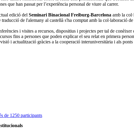
sones que han passat per l’experiència personal de viure al carrer.
ctual edició del
Seminari Binacional Freiburg-Barcelona
amb la col
e traducció de l'alemany al castellà s'ha comptat amb la col·laboració d
ències i visites a recursos, dispositius i projectes per tal de conèixer 
recursos fins a persones que poden explicar el seu relat en primera pers
isió i actualització gràcies a la cooperació interuniversitària i als pont
s de 1250 participants
stitucionals