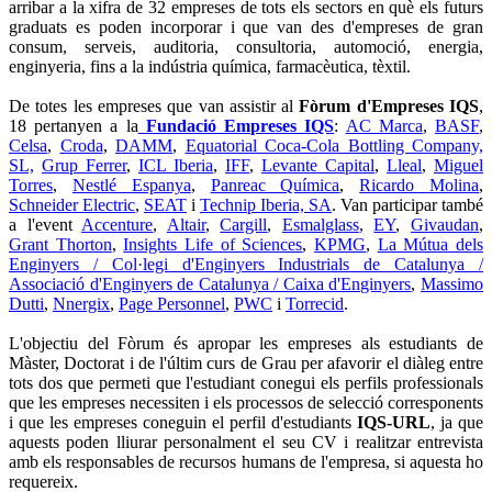
arribar a la xifra de 32 empreses de tots els sectors en què els futurs
graduats es poden incorporar i que van des d'empreses de gran
consum, serveis, auditoria, consultoria, automoció, energia,
enginyeria, fins a la indústria química, farmacèutica, tèxtil.
De totes les empreses que van assistir al
Fòrum d'Empreses IQS
,
18 pertanyen a la
Fundació Empreses IQS
:
AC Marca
,
BASF
,
Celsa
,
Croda
,
DAMM
,
Equatorial Coca-Cola Bottling Company,
SL,
Grup Ferrer
,
ICL Iberia
,
IFF
,
Levante Capital
,
Lleal
,
Miguel
Torres
,
Nestlé Espanya
,
Panreac Química
,
Ricardo Molina
,
Schneider Electric
,
SEAT
i
Technip Iberia, SA
. Van participar també
a l'event
Accenture
,
Altair
,
Cargill
,
Esmalglass
,
EY
,
Givaudan
,
Grant Thorton
,
Insights Life of Sciences
,
KPMG
,
La Mútua dels
Enginyers / Col·legi d'Enginyers Industrials de Catalunya /
Associació d'Enginyers de Catalunya / Caixa d'Enginyers
,
Massimo
Dutti
,
Nnergix
,
Page Personnel
,
PWC
i
Torrecid
.
L'objectiu del Fòrum és apropar les empreses als estudiants de
Màster, Doctorat i de l'últim curs de Grau per afavorir el diàleg entre
tots dos que permeti que l'estudiant conegui els perfils professionals
que les empreses necessiten i els processos de selecció corresponents
i que les empreses coneguin el perfil d'estudiants
IQS-URL
, ja que
aquests poden lliurar personalment el seu CV i realitzar entrevista
amb els responsables de recursos humans de l'empresa, si aquesta ho
requereix.