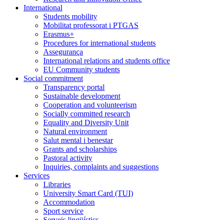
International
Students mobility
Mobilitat professorat i PTGAS
Erasmus+
Procedures for international students
Assegurança
International relations and students office
EU Community students
Social commitment
Transparency portal
Sustainable development
Cooperation and volunteerism
Socially committed research
Equality and Diversity Unit
Natural environment
Salut mental i benestar
Grants and scholarships
Pastoral activity
Inquiries, complaints and suggestions
Services
Libraries
University Smart Card (TUI)
Accommodation
Sport service
Serveis lingüístics