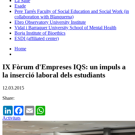
La Salle
Esade
Pere Tarrés Faculty of Social Education and Social Work (in
collaboration with Blanquerna)
Ebro Observatory University Institute
Vidal i Barraquer University School of Mental Health
Borja Institute of Bioethics
ESDI (affiliated center)
Home
IX Fòrum d'Empreses IQS: un impuls a
la inserció laboral dels estudiants
12.03.2015
Share:
LinkedIn
Facebook
Email
WhatsApp
Activitats