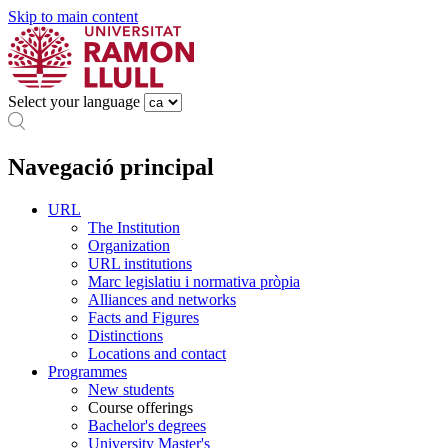
Skip to main content
Select your language
Navegació principal
URL
The Institution
Organization
URL institutions
Marc legislatiu i normativa pròpia
Alliances and networks
Facts and Figures
Distinctions
Locations and contact
Programmes
New students
Course offerings
Bachelor's degrees
University Master's