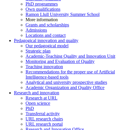
PhD programmes
Own qualifications
Ramon Llull University Summer School
More information
Grants and scholarships
Admissions
Locations and contact
Pedagogical innovation and quality
Our pedagogical model
Strategic plan
Academic-Teaching Quality and Innovation Unit
Monitoring and Evaluation of Quality
Teaching innovation
Recommendations for the proper use of Artificial
Intelligence-based tools
Analytical and university prospective studies
Academic Organization and Quality Office
Research and innovation
Research at URL
Open science
PhD
Transferral activity
URL research chairs
URL research portal
Research and Innovation Office