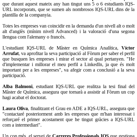
que durant aquest mateix any han tingut uns 5 o 6 estudiants IQS-
URL incorporats, que se sumen als nombrosos IQS-URL dins de la
plantilla de la companyia.
Totes les empreses van coincidir en la demanda d'un nivell alt o molt
alt d'anglès (mínim nivell Advanced) i la valoració d'una segona
llengua com l'alemany o francès.
L'estudiant IQS-URL de Màster en Química Analítica,
Víctor
Arrufat
, va aprofitar la seva participació al Fòrum per saber el perfil
que busquen les empreses i mirar el sector al qual pertanyen. "He
d'implementar i millorar el meu perfil a LinkedIn, ja que és molt
important per a les empreses", va afegir com a conclusió a la seva
participació.
Alba Balmoni
, estudiant IQS-URL que realitza la tesi final del
Màster de Química, assegura que tornarà a assistir al Fòrum un cop
hagi acabat el doctorat.
Laura Oliva
, finalitzant el Grau en ADE a IQS-URL, assegura que
"contactaré posteriorment amb les empreses que m'han interessat i
reforçaré el primer acostament que he tingut gràcies a IQS-URL
com a intermediari".
Un cop més, el servei de
Carreres Professionals IQS
que gestiona