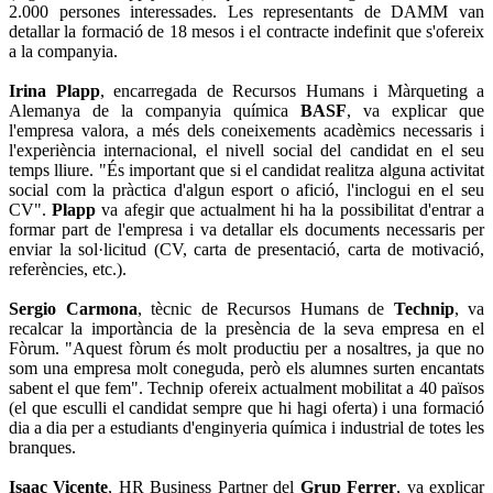
2.000 persones interessades. Les representants de DAMM van
detallar la formació de 18 mesos i el contracte indefinit que s'ofereix
a la companyia.
Irina Plapp
, encarregada de Recursos Humans i Màrqueting a
Alemanya de la companyia química
BASF
, va explicar que
l'empresa valora, a més dels coneixements acadèmics necessaris i
l'experiència internacional, el nivell social del candidat en el seu
temps lliure. "És important que si el candidat realitza alguna activitat
social com la pràctica d'algun esport o afició, l'inclogui en el seu
CV".
Plapp
va afegir que actualment hi ha la possibilitat d'entrar a
formar part de l'empresa i va detallar els documents necessaris per
enviar la sol·licitud (CV, carta de presentació, carta de motivació,
referències, etc.).
Sergio Carmona
, tècnic de Recursos Humans de
Technip
, va
recalcar la importància de la presència de la seva empresa en el
Fòrum. "Aquest fòrum és molt productiu per a nosaltres, ja que no
som una empresa molt coneguda, però els alumnes surten encantats
sabent el que fem". Technip ofereix actualment mobilitat a 40 països
(el que esculli el candidat sempre que hi hagi oferta) i una formació
dia a dia per a estudiants d'enginyeria química i industrial de totes les
branques.
Isaac Vicente
, HR Business Partner del
Grup Ferrer
, va explicar