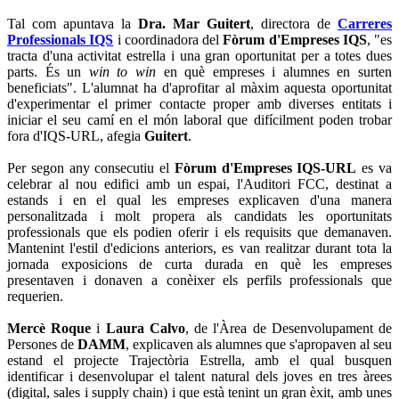
Tal com apuntava la
Dra. Mar Guitert
, directora de
Carreres
Professionals IQS
i coordinadora del
Fòrum d'Empreses IQS
, "es
tracta d'una activitat estrella i una gran oportunitat per a totes dues
parts. És un
win to win
en què empreses i alumnes en surten
beneficiats". L'alumnat ha d'aprofitar al màxim aquesta oportunitat
d'experimentar el primer contacte proper amb diverses entitats i
iniciar el seu camí en el món laboral que difícilment poden trobar
fora d'IQS-URL, afegia
Guitert
.
Per segon any consecutiu el
Fòrum d'Empreses IQS-URL
es va
celebrar al nou edifici amb un espai, l'Auditori FCC, destinat a
estands i en el qual les empreses explicaven d'una manera
personalitzada i molt propera als candidats les oportunitats
professionals que els podien oferir i els requisits que demanaven.
Mantenint l'estil d'edicions anteriors, es van realitzar durant tota la
jornada exposicions de curta durada en què les empreses
presentaven i donaven a conèixer els perfils professionals que
requerien.
Mercè Roque
i
Laura Calvo
, de l'Àrea de Desenvolupament de
Persones de
DAMM
, explicaven als alumnes que s'apropaven al seu
estand el projecte Trajectòria Estrella, amb el qual busquen
identificar i desenvolupar el talent natural dels joves en tres àrees
(digital, sales i supply chain) i que està tenint un gran èxit, amb unes