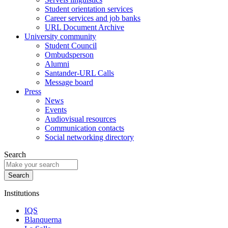
Student orientation services
Career services and job banks
URL Document Archive
University community
Student Council
Ombudsperson
Alumni
Santander-URL Calls
Message board
Press
News
Events
Audiovisual resources
Communication contacts
Social networking directory
Search
Institutions
IQS
Blanquerna