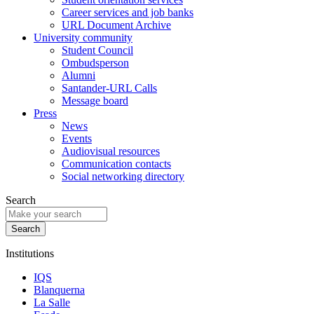
Career services and job banks
URL Document Archive
University community
Student Council
Ombudsperson
Alumni
Santander-URL Calls
Message board
Press
News
Events
Audiovisual resources
Communication contacts
Social networking directory
Search
Institutions
IQS
Blanquerna
La Salle