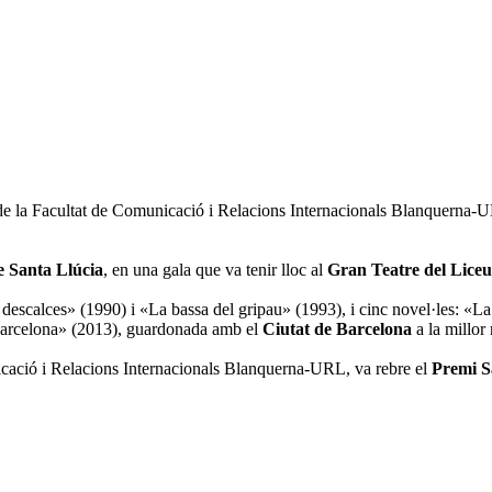
e la Facultat de Comunicació i Relacions Internacionals Blanquerna
e Santa Llúcia
, en una gala que va tenir lloc al
Gran Teatre del Liceu
an descalces» (1990) i «La bassa del gripau» (1993), i cinc novel·les: 
Barcelona» (2013), guardonada amb el
Ciutat de Barcelona
a la millor 
icació i Relacions Internacionals Blanquerna-URL, va rebre el
Premi S