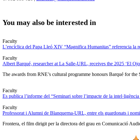
You may also be interested in
Faculty
L’encíclica del Papa Lleó XIV “Magnifica Humanitas” referencia la re
Faculty
Albert Barqué, researcher at La Salle-URL, receives the 2025 ‘El Ojo 
The awards from RNE’s cultural programme honours Barqué for the Synap
Faculty
Es publica l’informe del “Seminari sobre l’impacte de la intel·ligència 
Faculty
Professorat i Alumni de Blanquerna-URL, entre els guardonats i nom
Frontera, el film dirigit per la directora del grau en Comunicació Aud