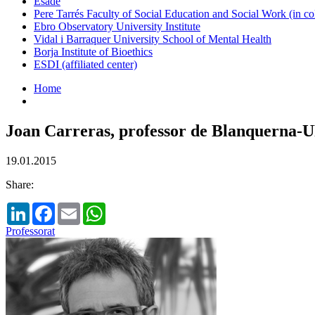
Esade
Pere Tarrés Faculty of Social Education and Social Work (in co
Ebro Observatory University Institute
Vidal i Barraquer University School of Mental Health
Borja Institute of Bioethics
ESDI (affiliated center)
Home
Joan Carreras, professor de Blanquerna-U
19.01.2015
Share:
LinkedIn
Facebook
Email
WhatsApp
Professorat