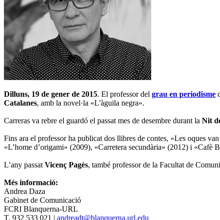
Dilluns, 19 de gener de 2015
. El professor del
grau en periodisme
d
Catalanes
, amb la novel·la «L'àguila negra».
Carreras va rebre el guardó el passat mes de desembre durant la
Nit d
Fins ara el professor ha publicat dos llibres de contes, «Les oques v
«L’home d’origami» (2009), «Carretera secundària» (2012) i «Cafè 
L’any passat
Vicenç Pagès
, també professor de la Facultat de Comun
Més informació:
Andrea Daza
Gabinet de Comunicació
FCRI Blanquerna-URL
T. 932 533 021 |
andreadt@blanquerna.url.edu