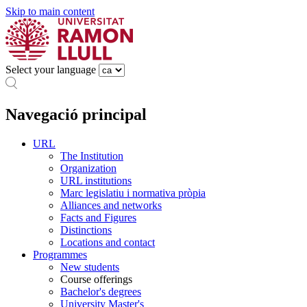
Skip to main content
Select your language
Navegació principal
URL
The Institution
Organization
URL institutions
Marc legislatiu i normativa pròpia
Alliances and networks
Facts and Figures
Distinctions
Locations and contact
Programmes
New students
Course offerings
Bachelor's degrees
University Master's