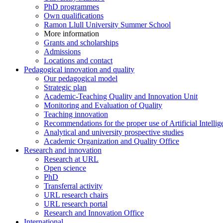
PhD programmes
Own qualifications
Ramon Llull University Summer School
More information
Grants and scholarships
Admissions
Locations and contact
Pedagogical innovation and quality
Our pedagogical model
Strategic plan
Academic-Teaching Quality and Innovation Unit
Monitoring and Evaluation of Quality
Teaching innovation
Recommendations for the proper use of Artificial Intellig
Analytical and university prospective studies
Academic Organization and Quality Office
Research and innovation
Research at URL
Open science
PhD
Transferral activity
URL research chairs
URL research portal
Research and Innovation Office
International