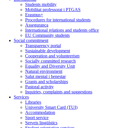
Students mobility
Mobilitat professorat i PTGAS
Erasmus+
Procedures for international students
Assegurança
International relations and students office
EU Community students
Social commitment
Transparency portal
Sustainable development
Cooperation and volunteerism
Socially committed research
Equality and Diversity Unit
Natural environment
Salut mental i benestar
Grants and scholarships
Pastoral activity
Inquiries, complaints and suggestions
Services
Libraries
University Smart Card (TUI)
Accommodation
Sport service
Serveis lingüístics
Student orientation services