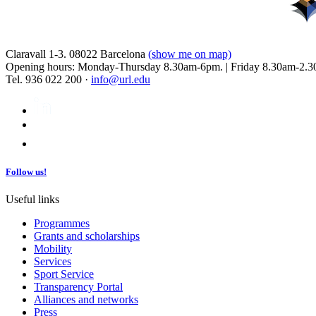
Claravall 1-3. 08022 Barcelona
(show me on map)
Opening hours: Monday-Thursday 8.30am-6pm. | Friday 8.30am-2.3
Tel. 936 022 200 ·
info@url.edu
Follow us!
Useful links
Programmes
Grants and scholarships
Mobility
Services
Sport Service
Transparency Portal
Alliances and networks
Press