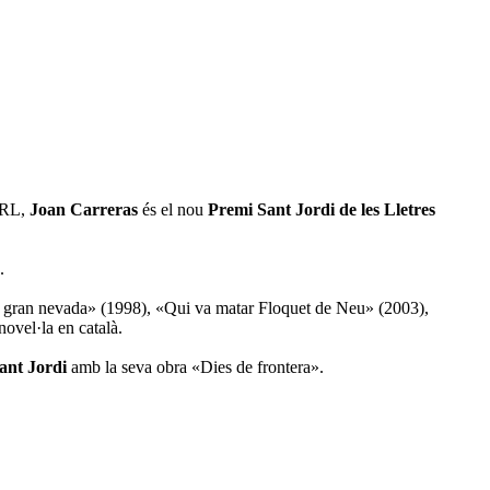
-URL,
Joan Carreras
és el nou
Premi Sant Jordi
de les Lletres
.
«La gran nevada» (1998), «Qui va matar Floquet de Neu» (2003),
novel·la en català.
ant Jordi
amb la seva obra «Dies de frontera».