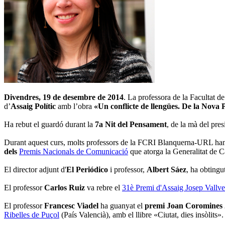
Divendres, 19 de desembre de 2014
. La professora de la Facultat
d’
Assaig Polític
amb l’obra
«Un conflicte de llengües. De la Nova P
Ha rebut el guardó durant la
7a Nit del Pensament
, de la mà del pre
Durant aquest curs, molts professors de la FCRI Blanquerna-URL han 
dels
Premis Nacionals de Comunicació
que atorga la Generalitat de C
El director adjunt d'
El Periódico
i professor,
Albert Sáez
, ha obtingu
El professor
Carlos Ruiz
va rebre el
31è Premi d'Assaig Josep Vallv
El professor
Francesc Viadel
ha guanyat el
premi Joan Coromines
Ribelles de Puçol
(País Valencià), amb el llibre «Ciutat, dies insòlits».