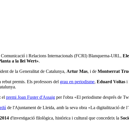
 de Comunicació i Relacions Internacionals (FCRI) Blanquerna-URL,
Ele
lanta a la llei Wert»
.
sident de la Generalitat de Catalunya,
Artur Mas
, i de
Montserrat Tru
rebut premis. Els professors del
grau en periodisme
,
Eduard Voltas
i
atalunya.
t el
premi Joan Fuster d'Assaig
per l'obra «El periodisme després de Twit
erdú
de l'Ajuntament de Lleida, amb la seva obra «La digitalització de l’
 2014
d'investigació filològica, històrica i cultural que concedeix la
Soci