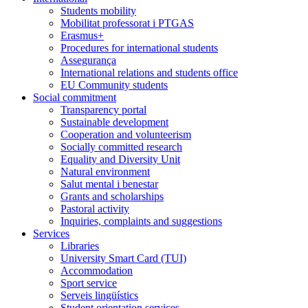
Students mobility
Mobilitat professorat i PTGAS
Erasmus+
Procedures for international students
Assegurança
International relations and students office
EU Community students
Social commitment
Transparency portal
Sustainable development
Cooperation and volunteerism
Socially committed research
Equality and Diversity Unit
Natural environment
Salut mental i benestar
Grants and scholarships
Pastoral activity
Inquiries, complaints and suggestions
Services
Libraries
University Smart Card (TUI)
Accommodation
Sport service
Serveis lingüístics
Student orientation services