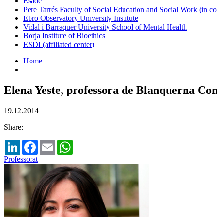
Esade
Pere Tarrés Faculty of Social Education and Social Work (in co
Ebro Observatory University Institute
Vidal i Barraquer University School of Mental Health
Borja Institute of Bioethics
ESDI (affiliated center)
Home
Elena Yeste, professora de Blanquerna C
19.12.2014
Share:
LinkedIn
Facebook
Email
WhatsApp
Professorat