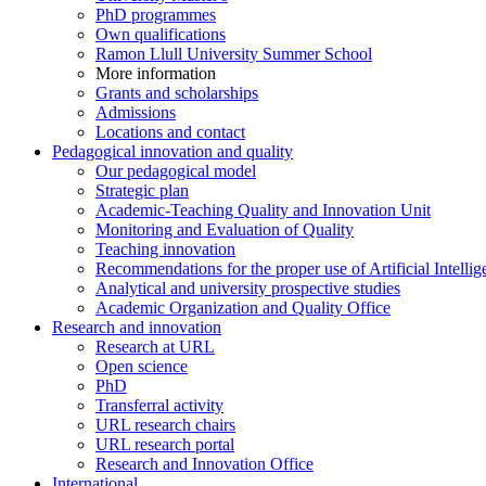
PhD programmes
Own qualifications
Ramon Llull University Summer School
More information
Grants and scholarships
Admissions
Locations and contact
Pedagogical innovation and quality
Our pedagogical model
Strategic plan
Academic-Teaching Quality and Innovation Unit
Monitoring and Evaluation of Quality
Teaching innovation
Recommendations for the proper use of Artificial Intellig
Analytical and university prospective studies
Academic Organization and Quality Office
Research and innovation
Research at URL
Open science
PhD
Transferral activity
URL research chairs
URL research portal
Research and Innovation Office
International