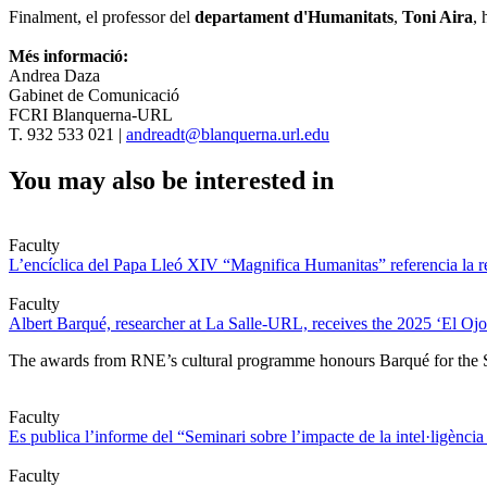
Finalment, el professor del
departament d'Humanitats
,
Toni Aira
, 
Més informació:
Andrea Daza
Gabinet de Comunicació
FCRI Blanquerna-URL
T. 932 533 021 |
andreadt@blanquerna.url.edu
You may also be interested in
Faculty
L’encíclica del Papa Lleó XIV “Magnifica Humanitas” referencia la re
Faculty
Albert Barqué, researcher at La Salle-URL, receives the 2025 ‘El Ojo 
The awards from RNE’s cultural programme honours Barqué for the Synap
Faculty
Es publica l’informe del “Seminari sobre l’impacte de la intel·ligència 
Faculty