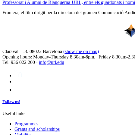
Professorat i Alumni de Blanquerna-URL, entre els guardonats i nom
Frontera, el film dirigit per la directora del grau en Comunicació Aud
Claravall 1-3. 08022 Barcelona
(show me on map)
Opening hours: Monday-Thursday 8.30am-6pm. | Friday 8.30am-2.3
Tel. 936 022 200 ·
info@url.edu
Follow us!
Useful links
Programmes
Grants and scholarships
Mobility