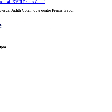
inats als XVIII Premis Gaudí
iovisual Judith Colell, obté quatre Premis Gaudí.
0pm.