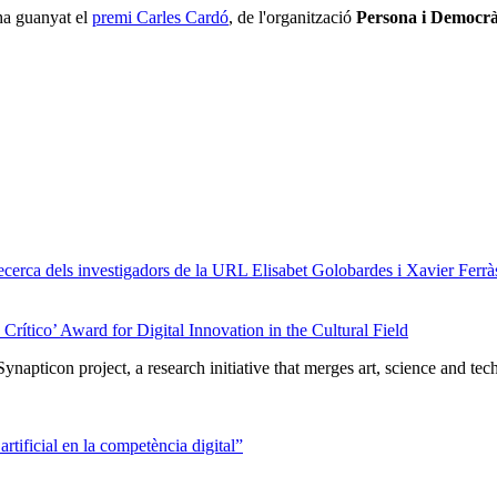
ha guanyat el
premi Carles Cardó
, de l'organització
Persona i Democrà
cerca dels investigadors de la URL Elisabet Golobardes i Xavier Ferrà
Crítico’ Award for Digital Innovation in the Cultural Field
ticon project, a research initiative that merges art, science and tech
artificial en la competència digital”