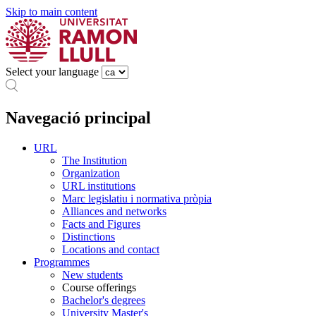
Skip to main content
Select your language
Navegació principal
URL
The Institution
Organization
URL institutions
Marc legislatiu i normativa pròpia
Alliances and networks
Facts and Figures
Distinctions
Locations and contact
Programmes
New students
Course offerings
Bachelor's degrees
University Master's