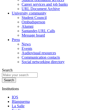
Career services and job banks
URL Document Archive
University community
Student Council
Ombudsperson
Alumni
Santander-URL Calls
Message board
Press
News
Events
Audiovisual resources
Communication contacts
Social networking directory
Search
Institutions
IQS
Blanquerna
La Salle