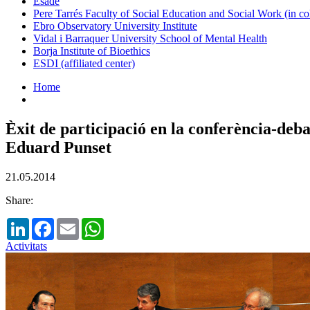
Esade
Pere Tarrés Faculty of Social Education and Social Work (in co
Ebro Observatory University Institute
Vidal i Barraquer University School of Mental Health
Borja Institute of Bioethics
ESDI (affiliated center)
Home
Èxit de participació en la conferència-deba
Eduard Punset
21.05.2014
Share:
LinkedIn
Facebook
Email
WhatsApp
Activitats