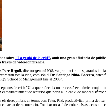
ebat sobre
"La gestió de la crisi"
, amb una gran afluència de públic
a través de videoconferència.
. Pere Regull
, director general IQS, va pronunciar unes paraules inicia
recordaran tota la vida, com són
el
Dr. Santiago Niño- Becerra
, catedr
 d'IQS School of Management fins al 2008".
ccepcions de crisi: "Una que reflecteix una recessió econòmica conjuntura
n el malbaratament de recursos que porta a un canvi de model sistèmic 
ts els desequilibris en temes com l'atur, PIB, productivitat, prima de risc
a capacitat de recuperació. Tot això posa al descobert els aspectes que c