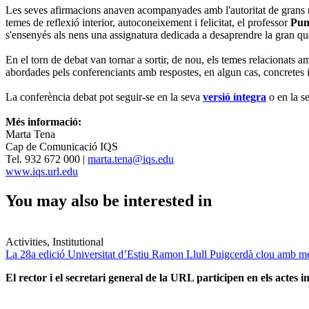
Les seves afirmacions anaven acompanyades amb l'autoritat de grans no
temes de reflexió interior, autoconeixement i felicitat, el professor
Pun
s'ensenyés als nens una assignatura dedicada a desaprendre la gran qua
En el torn de debat van tornar a sortir, de nou, els temes relacionats a
abordades pels conferenciants amb respostes, en algun cas, concretes i d
La conferència debat pot seguir-se en la seva
versió íntegra
o en la s
Més informació:
Marta Tena
Cap de Comunicació IQS
Tel.
932 672 000
|
marta.tena@iqs.edu
www.iqs.url.edu
You may also be interested in
Activities, Institutional
La 28a edició Universitat d’Estiu Ramon Llull Puigcerdà clou amb mé
El rector i el secretari general de la URL participen en els actes in