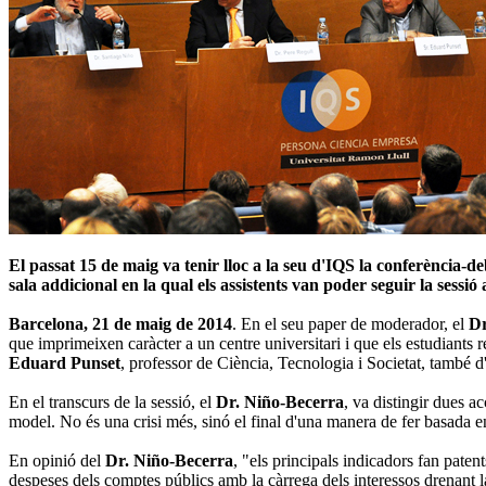
El passat 15 de maig va tenir lloc a la seu d'IQS la conferència-d
sala addicional en la qual els assistents van poder seguir la sessió
Barcelona, 21 de maig de 2014
.
En el seu paper de moderador, el
Dr
que imprimeixen caràcter a un centre universitari i que els estudiants 
Eduard Punset
, professor de Ciència, Tecnologia i Societat, també
En el transcurs de la sessió, el
Dr. Niño-Becerra
, va distingir dues a
model. No és una crisi més, sinó el
final d'una manera de fer basada e
En opinió del
Dr. Niño-Becerra
, "els principals indicadors fan paten
despeses dels comptes públics
amb la càrrega dels interessos drenant l