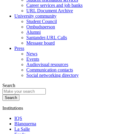
Career services and job banks
URL Document Archive
University community
Student Council
Ombudsperson
Alumni
Santander-URL Calls
Message board
Press
News
Events
Audiovisual resources
Communication contacts
Social networking directory
Search
Institutions
IQS
Blanquerna
La Salle