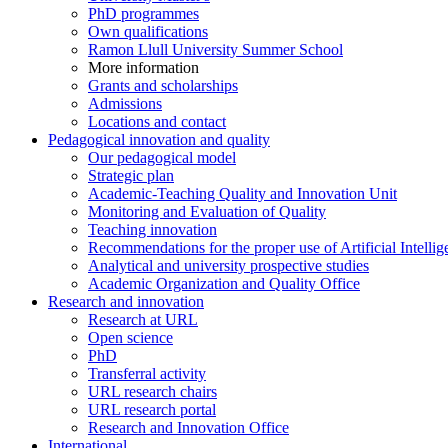
PhD programmes
Own qualifications
Ramon Llull University Summer School
More information
Grants and scholarships
Admissions
Locations and contact
Pedagogical innovation and quality
Our pedagogical model
Strategic plan
Academic-Teaching Quality and Innovation Unit
Monitoring and Evaluation of Quality
Teaching innovation
Recommendations for the proper use of Artificial Intellig
Analytical and university prospective studies
Academic Organization and Quality Office
Research and innovation
Research at URL
Open science
PhD
Transferral activity
URL research chairs
URL research portal
Research and Innovation Office
International