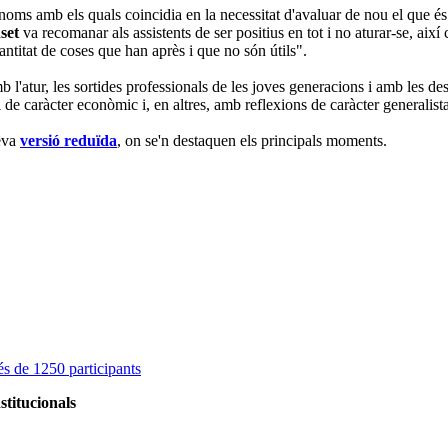
ms amb els quals coincidia en la necessitat d'avaluar de nou el que és
set
va recomanar als assistents de ser positius en tot i no aturar-se, aix
ntitat de coses que han après i que no són útils".
mb l'atur, les sortides professionals de les joves generacions i amb les 
e caràcter econòmic i, en altres, amb reflexions de caràcter generalista 
eva
versió reduïda
, on se'n destaquen els principals moments.
s de 1250 participants
stitucionals