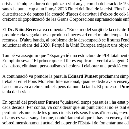
crisis sistèmiques duren de quinze a vint anys, com la del crack de 1
sanes i apunta cap a un llunyà 2023 l'inici del final de la crisi. Fins ll
clusterització de països i la creació d'àrees d'activitat i d'eixos de col
creixent
oligopolització de les Grans Corporacions supranacionals enfr
El
Dr. Niño-Becerra
va comentar: "En el model sorgit de la crisi de 1
produir cada vegada més a produir el necessari en el mínim temps i la 
recur
s
os. D'altra banda
, al problema de la desocupació se li suma l'en
solucionar abans del 2020.
Perquè la Unió Europea exigeix uns objecti
També va assegurar que "Espanya té una estructura de PIB totalment des
En opinió seva: "El primer que cal fer és explicar la veritat a la gent
els països, eliminant personalismes
i colors, i elaborar una posició com
A continuació va prendre la paraula
Eduard Punset
proclamant simpà
treballar en el Fons Monetari Internacional, quan es dedicava a ensenya
l'acostumaven a rebre amb els peus damunt la taula.
El professor
Puns
taula de la vida.
En opinió del professor
Punset
"qualsevol temps passat és i ha estat p
cada dècada.
Per contra, va considerar que un punt crucial no és tant 
perdurin els nuclis de les grans ciutats i els seus focus d'inserció,
envol
discurs es va assanyalar que, contràriament al que li havien ensenyat d
sobredimensionament actual del paper de l'Estat- i de fomentar una educa