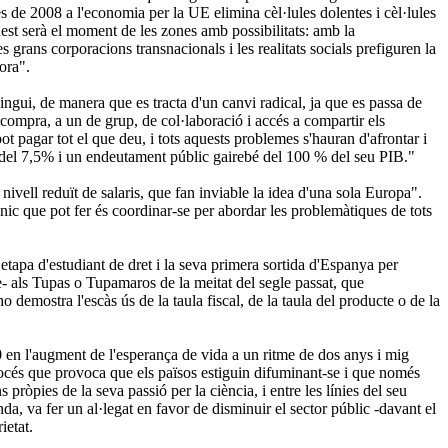
es de 2008 a l'economia per la UE elimina cèl·lules dolentes i cèl·lules
est serà el moment de les zones amb possibilitats: amb la
les grans corporacions transnacionals i les realitats socials prefiguren la
ora".
vingui, de manera que es tracta d'un canvi radical, ja que
es passa de
compra, a un de grup, de col·laboració i accés a compartir els
 pagar tot el que deu, i tots aquests problemes s'hauran d'afrontar i
t del 7,5% i un endeutament públic gairebé del 100 % del seu PIB."
vell reduït de salaris, que fan inviable la idea d'una sola Europa".
únic que pot fer és coordinar-se per abordar les problemàtiques de tots
 etapa d'estudiant de dret i la seva primera sortida d'Espanya per
cte- als Tupas o Tupamaros de la meitat
del segle passat, que
o demostra l'escàs ús de la taula fiscal, de la taula del producte o de la
en l'augment de l'esperança de vida a un ritme de dos anys i mig
procés que provoca que els països estiguin difuminant-se i que només
 pròpies de la seva passió per la ciència, i entre les línies del seu
anda,
va fer un al·legat en favor de disminuir el sector públic -davant el
ietat.