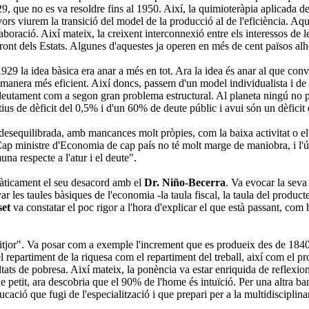
929, que no es
va resoldre fins al 1950. Així, la quimioteràpia aplicada d
avors viurem la transició del model de la producció al de l'
eficiència. Aqu
- laboració. Així mateix, la creixent interconnexió entre els interessos de 
ont dels Estats.
Algunes d'aquestes ja operen en més de cent països alh
929 la idea bàsica era anar a més en tot. Ara la idea és anar al que con
manera més eficient. Així doncs, passem d'un model individualista i de 
deutament com a segon gran problema estructural. Al planeta ningú no pot
us de dèficit del 0,5% i d'un 60% de deute públic i avui són un dèfici
equilibrada, amb mancances molt pròpies, com la baixa activitat o el ni
. Cap ministre d'Economia de cap país no té molt marge de maniobra, i l'
una respecte a l'atur i el deute".
ticament el seu desacord amb el
Dr. Niño-Becerra
. Va e
vocar la seva
r les taules bàsiques de l'economia -la taula fiscal, la taula del produ
et
va constatar el poc rigor a l'hora d'explicar el que està passant, com h
itjor".
Va posar com a exemple l'increment que es produeix des de 1840 
el repartiment de la riquesa com el repartiment del treball, així com el 
tats de pobresa. Així mateix,
la ponència va estar enriquida de reflexions
e petit, ara descobria que el 90% de l'home és intuïció. Per una altra b
ció que fugi de l'especialització i que prepari per a la multidisciplinar