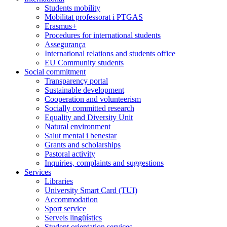
Students mobility
Mobilitat professorat i PTGAS
Erasmus+
Procedures for international students
Assegurança
International relations and students office
EU Community students
Social commitment
Transparency portal
Sustainable development
Cooperation and volunteerism
Socially committed research
Equality and Diversity Unit
Natural environment
Salut mental i benestar
Grants and scholarships
Pastoral activity
Inquiries, complaints and suggestions
Services
Libraries
University Smart Card (TUI)
Accommodation
Sport service
Serveis lingüístics
Student orientation services