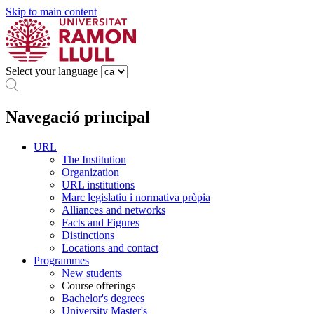
Skip to main content
Select your language
Navegació principal
URL
The Institution
Organization
URL institutions
Marc legislatiu i normativa pròpia
Alliances and networks
Facts and Figures
Distinctions
Locations and contact
Programmes
New students
Course offerings
Bachelor's degrees
University Master's