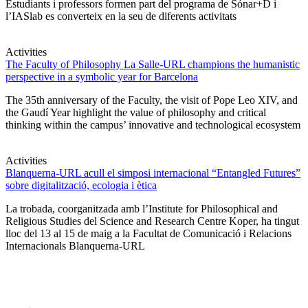
Estudiants i professors formen part del programa de Sónar+D i
l’IASlab es converteix en la seu de diferents activitats
Activities
The Faculty of Philosophy La Salle-URL champions the humanistic
perspective in a symbolic year for Barcelona
The 35th anniversary of the Faculty, the visit of Pope Leo XIV, and
the Gaudí Year highlight the value of philosophy and critical
thinking within the campus’ innovative and technological ecosystem
Activities
Blanquerna-URL acull el simposi internacional “Entangled Futures”
sobre digitalització, ecologia i ètica
La trobada, coorganitzada amb l’Institute for Philosophical and
Religious Studies del Science and Research Centre Koper, ha tingut
lloc del 13 al 15 de maig a la Facultat de Comunicació i Relacions
Internacionals Blanquerna-URL