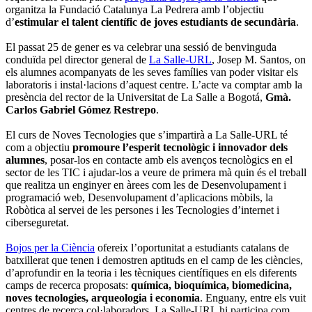
organitza la Fundació Catalunya La Pedrera amb l’objectiu
d’
estimular el talent científic de joves estudiants de secundària
.
El passat 25 de gener es va celebrar una sessió de benvinguda
conduïda pel director general de
La Salle-URL
, Josep M. Santos, on
els alumnes acompanyats de les seves famílies van poder visitar els
laboratoris i instal·lacions d’aquest centre. L’acte va comptar amb la
presència del rector de la Universitat de La Salle a Bogotá,
Gmà.
Carlos Gabriel Gómez Restrepo
.
El curs de Noves Tecnologies que s’impartirà a La Salle-URL té
com a objectiu
promoure l’esperit tecnològic i innovador dels
alumnes
, posar-los en contacte amb els avenços tecnològics en el
sector de les TIC i ajudar-los a veure de primera mà quin és el treball
que realitza un enginyer en àrees com les de Desenvolupament i
programació web, Desenvolupament d’aplicacions mòbils, la
Robòtica al servei de les persones i les Tecnologies d’internet i
ciberseguretat.
Bojos per la Ciència
ofereix l’oportunitat a estudiants catalans de
batxillerat que tenen i demostren aptituds en el camp de les ciències,
d’aprofundir en la teoria i les tècniques científiques en els diferents
camps de recerca proposats:
química, bioquímica, biomedicina,
noves tecnologies, arqueologia i economia
. Enguany, entre els vuit
centres de recerca col·laboradors, La Salle-URL hi participa com