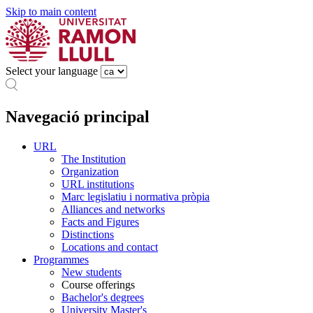
Skip to main content
Select your language
Navegació principal
URL
The Institution
Organization
URL institutions
Marc legislatiu i normativa pròpia
Alliances and networks
Facts and Figures
Distinctions
Locations and contact
Programmes
New students
Course offerings
Bachelor's degrees
University Master's