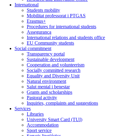
International
Students mobility
Mobilitat professorat i PTGAS
Erasmus+
Procedures for international students
Assegurança
International relations and students office
EU Community students
Social commitment
Transparency portal
Sustainable development
Cooperation and volunteerism
Socially committed research
Equality and Diversity Unit
Natural environment
Salut mental i benestar
Grants and scholarships
Pastoral activity
Inquiries, complaints and suggestions
Services
Libraries
University Smart Card (TUI)
Accommodation
Sport service
Serveis lingüístics