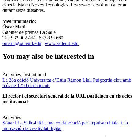
especialista en Noves Tecnologies. Les sessions es duran a terme
durant setze dissabtes.
Més informació:
Òscar Martí
Gabinet de premsa La Salle
Tel. 932 902 444 | 637 833 669
omarti@salleurl.edu
|
www.salleurl.edu
You may also be interested in
Activities, Institutional
La 28a edició Universitat d’Estiu Ramon Llull Puigcerdà clou amb
més de 1250 participants
El rector i el secretari general de la URL participen en els actes
institucionals
Activities
Sónar i La Salle-URL, una col·laboració per impulsar el talent, la
innovació i la creativitat digital