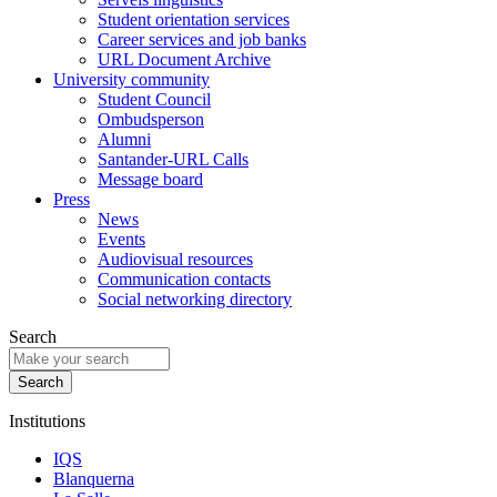
Student orientation services
Career services and job banks
URL Document Archive
University community
Student Council
Ombudsperson
Alumni
Santander-URL Calls
Message board
Press
News
Events
Audiovisual resources
Communication contacts
Social networking directory
Search
Institutions
IQS
Blanquerna