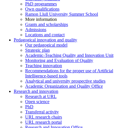
PhD programmes
Own qualifications
Ramon Llull University Summer School
More information
Grants and scholarships
Admissions
Locations and contact
Pedagogical innovation and quality
Our pedagogical model
Strategic plan
Academic-Teaching Quality and Innovation Unit
Monitoring and Evaluation of Quality
Teaching innovation
Recommendations for the proper use of Artificial
Intelligence-based tools
Analytical and university prospective studies
Academic Organization and Quality Office
Research and innovation
Research at URL
Open science
PhD
Transferral activity
URL research chairs
URL research portal
Research and Innovation Office