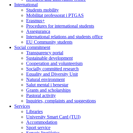
International
Students mobility
Mobilitat professorat i PTGAS
Erasmus+
Procedures for international students
Assegurança
International relations and students office
EU Community students
Social commitment
Transparency portal
Sustainable development
Cooperation and volunteerism
Socially committed research
Equality and Diversity Unit
Natural environment
Salut mental i benestar
Grants and scholarships
Pastoral activity
Inquiries, complaints and suggestions
Services
Libraries
University Smart Card (TUI)
Accommodation
Sport service
Serveis lingüístics