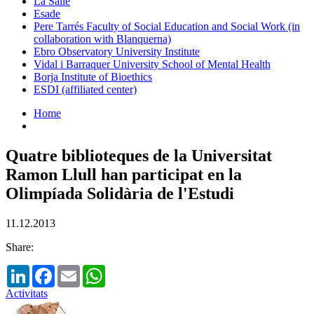
La Salle
Esade
Pere Tarrés Faculty of Social Education and Social Work (in
collaboration with Blanquerna)
Ebro Observatory University Institute
Vidal i Barraquer University School of Mental Health
Borja Institute of Bioethics
ESDI (affiliated center)
Home
Quatre biblioteques de la Universitat
Ramon Llull han participat en la
Olimpíada Solidària de l'Estudi
11.12.2013
Share:
LinkedIn
Facebook
Email
WhatsApp
Activitats