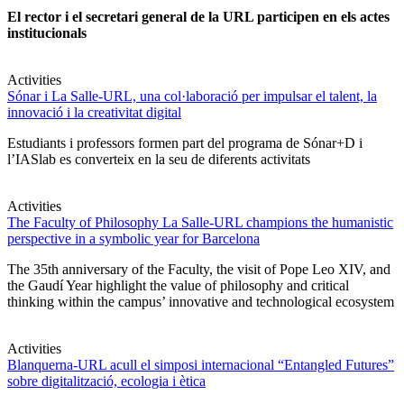
El rector i el secretari general de la URL participen en els actes
institucionals
Activities
Sónar i La Salle-URL, una col·laboració per impulsar el talent, la
innovació i la creativitat digital
Estudiants i professors formen part del programa de Sónar+D i
l’IASlab es converteix en la seu de diferents activitats
Activities
The Faculty of Philosophy La Salle-URL champions the humanistic
perspective in a symbolic year for Barcelona
The 35th anniversary of the Faculty, the visit of Pope Leo XIV, and
the Gaudí Year highlight the value of philosophy and critical
thinking within the campus’ innovative and technological ecosystem
Activities
Blanquerna-URL acull el simposi internacional “Entangled Futures”
sobre digitalització, ecologia i ètica