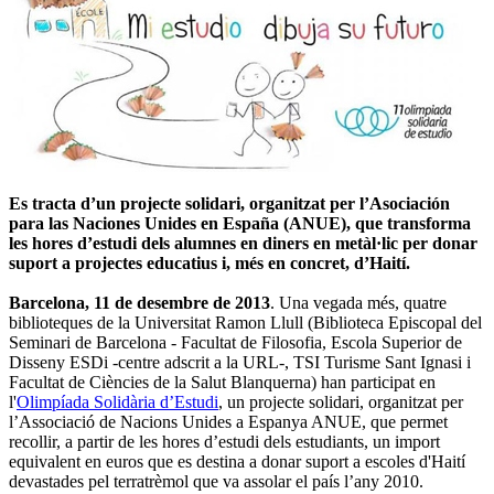
Es tracta d’un projecte solidari, organitzat per l’Asociación
para las Naciones Unides en España (ANUE), que transforma
les hores d’estudi dels alumnes en diners en metàl·lic per donar
suport a projectes educatius i, més en concret, d’Haití.
Barcelona, 11 de desembre de 2013
. Una vegada més, quatre
biblioteques de la Universitat Ramon Llull (Biblioteca Episcopal del
Seminari de Barcelona - Facultat de Filosofia, Escola Superior de
Disseny ESDi -centre adscrit a la URL-, TSI Turisme Sant Ignasi i
Facultat de Ciències de la Salut Blanquerna) han participat en
l'
Olimpíada Solidària d’Estudi
, un projecte solidari, organitzat per
l’Associació de Nacions Unides a Espanya ANUE, que permet
recollir, a partir de les hores d’estudi dels estudiants, un import
equivalent en euros que es destina a donar suport a escoles d'Haití
devastades pel terratrèmol que va assolar el país l’any 2010.