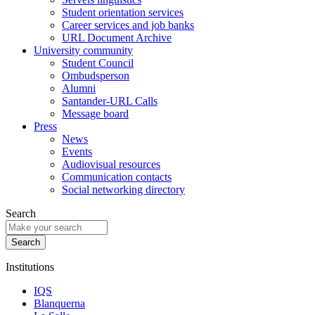
Student orientation services
Career services and job banks
URL Document Archive
University community
Student Council
Ombudsperson
Alumni
Santander-URL Calls
Message board
Press
News
Events
Audiovisual resources
Communication contacts
Social networking directory
Search
Institutions
IQS
Blanquerna