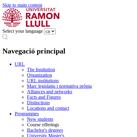
Skip to main content
Select your language
Navegació principal
URL
The Institution
Organization
URL institutions
Marc legislatiu i normativa pròpia
Alliances and networks
Facts and Figures
Distinctions
Locations and contact
Programmes
New students
Course offerings
Bachelor's degrees
University Master's