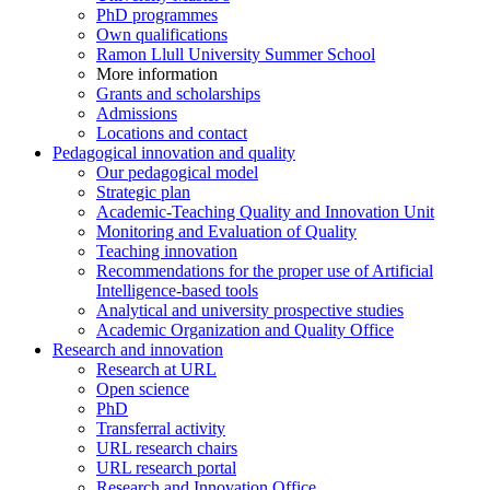
PhD programmes
Own qualifications
Ramon Llull University Summer School
More information
Grants and scholarships
Admissions
Locations and contact
Pedagogical innovation and quality
Our pedagogical model
Strategic plan
Academic-Teaching Quality and Innovation Unit
Monitoring and Evaluation of Quality
Teaching innovation
Recommendations for the proper use of Artificial
Intelligence-based tools
Analytical and university prospective studies
Academic Organization and Quality Office
Research and innovation
Research at URL
Open science
PhD
Transferral activity
URL research chairs
URL research portal
Research and Innovation Office