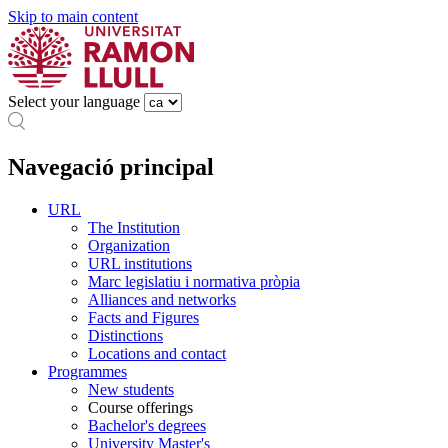
Skip to main content
Select your language
Navegació principal
URL
The Institution
Organization
URL institutions
Marc legislatiu i normativa pròpia
Alliances and networks
Facts and Figures
Distinctions
Locations and contact
Programmes
New students
Course offerings
Bachelor's degrees
University Master's