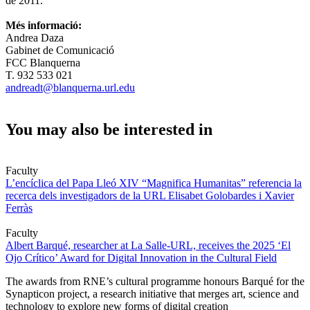
de 2011.
Més informació:
Andrea Daza
Gabinet de Comunicació
FCC Blanquerna
T. 932 533 021
andreadt@blanquerna.url.edu
You may also be interested in
Faculty
L’encíclica del Papa Lleó XIV “Magnifica Humanitas” referencia la
recerca dels investigadors de la URL Elisabet Golobardes i Xavier
Ferràs
Faculty
Albert Barqué, researcher at La Salle-URL, receives the 2025 ‘El
Ojo Crítico’ Award for Digital Innovation in the Cultural Field
The awards from RNE’s cultural programme honours Barqué for the
Synapticon project, a research initiative that merges art, science and
technology to explore new forms of digital creation