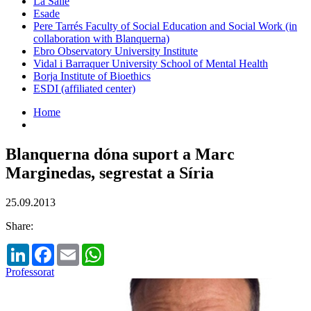
La Salle
Esade
Pere Tarrés Faculty of Social Education and Social Work (in
collaboration with Blanquerna)
Ebro Observatory University Institute
Vidal i Barraquer University School of Mental Health
Borja Institute of Bioethics
ESDI (affiliated center)
Home
Blanquerna dóna suport a Marc
Marginedas, segrestat a Síria
25.09.2013
Share:
LinkedIn
Facebook
Email
WhatsApp
Professorat