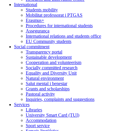
International
Students mobility
Mobilitat professorat i PTGAS
Erasmus+
Procedures for international students
Assegurança
International relations and students office
EU Community students
Social commitment
Transparency portal
Sustainable development
Cooperation and volunteerism
Socially committed research
Equality and Diversity Unit
Natural environment
Salut mental i benestar
Grants and scholarships
Pastoral activity
Inquiries, complaints and suggestions
Services
Libraries
University Smart Card (TUI)
Accommodation
Sport service
Serveis lingüístics