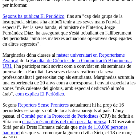
per informar.
Segons ha publicat El Periódico
, fins ara "cap dels grups de la
insurgència siriana s'ha atribuït tenir a les seves mans l'enviat
especial". Per la seva banda, el ministre de l'Interior, Jorge
Fernández Díaz, ha assegurat que s'està treballant en l'alliberament
del periodista "amb les mateixes actuacions operatives desplegades
en altres segrestos".
Marginedas dóna classes al
màster universitari en Reporterisme
Avançat
de la
Facultat de Ciències de la Comunicació Blanquerna-
URL
i ha participat molt sovint com a convidat en els seminaris de
premsa de la Facultat. Les seves classes reafirmen la seva
professionalitat i generositat cap als estudiants. Marginedas acumula
una experiència de 20 anys com a corresponsal i enviat especial a les
zones "més calentes del globus, amb especial dedicació al món
àrab",
com explica El Periódico
.
Segons
Reporters Sense Fronteres
actualment hi ha prop de 16
periodistes estrangers i 60 de locals desapareguts al país. L'any
passat, el
Comitè per a la Protecció de Periodistes
(CPJ) ha definit a
Síria com
el país més perillós del món per a la premsa
. L'Observatori
Sirià per als Drets Humans calcula que
més de 110.000 persones
han mort
des que va començar la guerra civil a Síria, el 18 de març