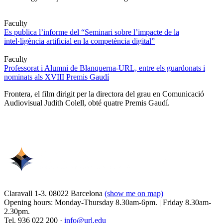
Faculty
Es publica l’informe del “Seminari sobre l’impacte de la
intel·ligència artificial en la competència digital”
Faculty
Professorat i Alumni de Blanquerna-URL, entre els guardonats i
nominats als XVIII Premis Gaudí
Frontera, el film dirigit per la directora del grau en Comunicació
Audiovisual Judith Colell, obté quatre Premis Gaudí.
Claravall 1-3. 08022 Barcelona
(show me on map)
Opening hours: Monday-Thursday 8.30am-6pm. | Friday 8.30am-
2.30pm.
Tel. 936 022 200 ·
info@url.edu