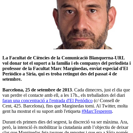
La Facultat de Ciències de la Comunicació Blanquerna-URL
vol donar tot el suport a la família i els companys del periodista i
professor de la Facultat Marc Marginedas, enviat especial d'El
Periódico a Síria, qui es troba retingut des del passat 4 de
setembre.
Barcelona, 25 de setembre de 2013
. Cada dimecres, just el dia que
van perdre el contacte amb ell, a les 17h., els treballadors del diari
faran una concentració a l'entrada d'El Periódico
(c/ Consell de
Cent, 425. Barcelona), fins que Marginedas torni. Al Twitter, molta
gent ha mostrat el su suport amb l'etiqueta
#MarcTesperem
.
Durant els primers dies del segrest, la discreció va ser màxima. Ara,
però, la intenció és mobilitzar la ciutadania amb l’objectiu de deixar
clar que Marginedas feia tasques de reporter i que era a Síria només