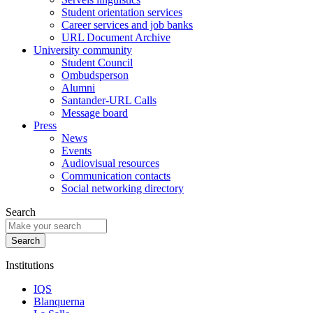
Student orientation services
Career services and job banks
URL Document Archive
University community
Student Council
Ombudsperson
Alumni
Santander-URL Calls
Message board
Press
News
Events
Audiovisual resources
Communication contacts
Social networking directory
Search
Institutions
IQS
Blanquerna