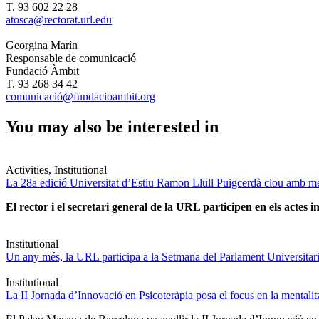
T. 93 602 22 28
atosca@rectorat.url.edu
Georgina Marín
Responsable de comunicació
Fundació Àmbit
T. 93 268 34 42
comunicació@fundacioambit.org
You may also be interested in
Activities, Institutional
La 28a edició Universitat d’Estiu Ramon Llull Puigcerdà clou amb mé
El rector i el secretari general de la URL participen en els actes in
Institutional
Un any més, la URL participa a la Setmana del Parlament Universitari 
Institutional
La II Jornada d’Innovació en Psicoteràpia posa el focus en la mentali