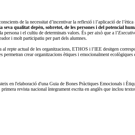
scients de la necessitat d’incentivar la reflexió i l’aplicació de l’ètic
a seva qualitat depèn, sobretot, de les persones i del potencial hum
a persona i el cultiu de determinats valors. És per això que a l’
Executi
ador i molt participatiu per part dels alumnes.
a al repte actual de les organitzacions, ETHOS i l’IEE desitgen corresp
ues permetran crear organitzacions ètiques i emocionalment ecològiques 
steix en l'elaboració d'una Guia de Bones Pràctiques Emocionals i Ètiqu
mera revista nacional íntegrament escrita en anglès que inclou textos d