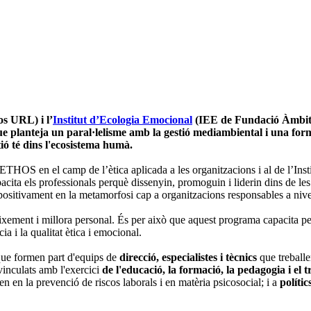
s URL) i l’
Institut d’Ecologia Emocional
(IEE de Fundació Àmbit
ue planteja un paral·lelisme amb la gestió mediambiental i una form
tió té dins l'ecosistema humà.
ETHOS en el camp de l’ètica aplicada a les organitzacions i al de l’Ins
acita els professionals perquè dissenyin, promoguin i liderin dins de le
 positivament en la metamorfosi cap a organitzacions responsables a niv
creixement i millora personal. És per això que aquest programa capacita 
ia i la qualitat ètica i emocional.
ue formen part d'equips de
direcció, especialistes i tècnics
que treballe
inculats amb l'exercici
de l'educació, la formació, la pedagogia i el 
len en la prevenció de riscos laborals i en matèria psicosocial; i a
polític