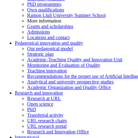
PhD programmes
Own qualifications
Ramon Llull University Summer School
More information
Grants and scholarships
Admissions
Locations and contact
Pedagogical innovation and quality
Our pedagogical model
Strategic plan
Academic-Teaching Quality and Innovation Unit
Monitoring and Evaluation of Quality
Teaching innovation
Recommendations for the proper use of Artificial Intellig
Analytical and university prospective studies
Academic Organization and Quality Office
Research and innovation
Research at URL
Open science
PhD
Transferral activity
URL research chairs
URL research portal
Research and Innovation Office
International