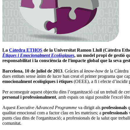
La
Càtedra ETHOS
de la Universitat Ramon Llull (Càtedra Etho
Ètiques i Emocionalment Ecològiques
, un model propi de gestió q
responsabilitat i la consciència de l'impacte global que la seva ges
Barcelona, 10 de juliol de 2013
. Gràcies al
know-how
de la Càtedra 
dues entitats sense ànim de lucre han creat el primer programa que cap
emocionalment ecològiques i ètiques
(OEEE), a fi i efecte d’incidir
Per aconseguir aquest objectiu dins l’organització cal un treball de 
personal i professionalment
, amb espais on sigui possible l'excel·lènc
Aquest
Executive Advanced Programme
va dirigit als
professionals
q
qualitat emocional com a factor clau en les mateixes; a
professionals
v
punts clau dins de l'organització; a professionals de la salut que trebal
comunitat.