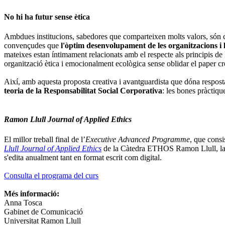
No hi ha futur sense ètica
Ambdues institucions, sabedores que comparteixen molts valors, són con
convençudes que
l'òptim desenvolupament de les organitzacions i l
mateixes estan íntimament relacionats amb el respecte als principis de l
organització ètica i emocionalment ecològica sense oblidar el paper cre
Així, amb aquesta proposta creativa i avantguardista que dóna respost
teoria de la Responsabilitat Social Corporativa
: les bones pràctiq
Ramon Llull Journal of Applied Ethics
El millor treball final de l’
Executive Advanced Programme
, que consi
Llull Journal of Applied Ethics
de la Càtedra ETHOS Ramon Llull, la pri
s'edita anualment tant en format escrit com digital.
Consulta el programa del curs
Més informació:
Anna Tosca
Gabinet de Comunicació
Universitat Ramon Llull