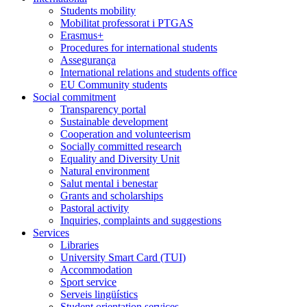
Students mobility
Mobilitat professorat i PTGAS
Erasmus+
Procedures for international students
Assegurança
International relations and students office
EU Community students
Social commitment
Transparency portal
Sustainable development
Cooperation and volunteerism
Socially committed research
Equality and Diversity Unit
Natural environment
Salut mental i benestar
Grants and scholarships
Pastoral activity
Inquiries, complaints and suggestions
Services
Libraries
University Smart Card (TUI)
Accommodation
Sport service
Serveis lingüístics
Student orientation services