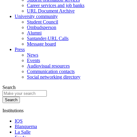
Career services and job banks
URL Document Archive
University community
Student Council
Ombudsperson
Alumni
Santander-URL Calls
Message board
Press
News
Events
Audiovisual resources
Communication contacts
Social networking directory
Search
Institutions
IQS
Blanquerna
La Salle