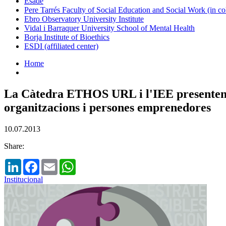
Esade
Pere Tarrés Faculty of Social Education and Social Work (in co
Ebro Observatory University Institute
Vidal i Barraquer University School of Mental Health
Borja Institute of Bioethics
ESDI (affiliated center)
Home
La Càtedra ETHOS URL i l'IEE presenten la
organitzacions i persones emprenedores
10.07.2013
Share:
LinkedIn
Facebook
Email
WhatsApp
Institucional