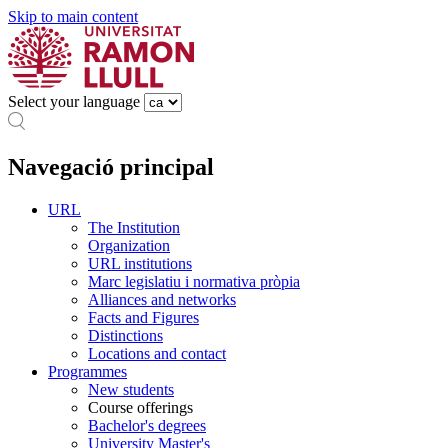
Skip to main content
Select your language
Navegació principal
URL
The Institution
Organization
URL institutions
Marc legislatiu i normativa pròpia
Alliances and networks
Facts and Figures
Distinctions
Locations and contact
Programmes
New students
Course offerings
Bachelor's degrees
University Master's