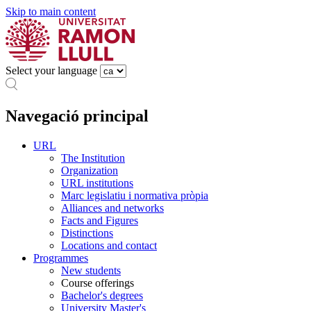
Skip to main content
Select your language
Navegació principal
URL
The Institution
Organization
URL institutions
Marc legislatiu i normativa pròpia
Alliances and networks
Facts and Figures
Distinctions
Locations and contact
Programmes
New students
Course offerings
Bachelor's degrees
University Master's