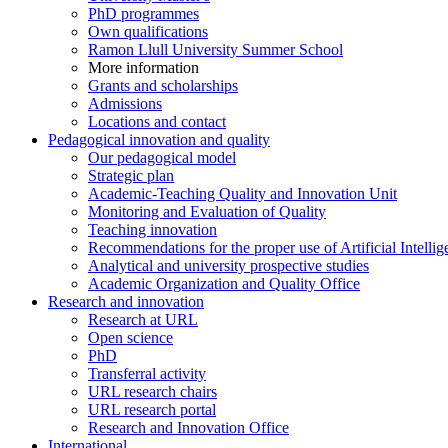
PhD programmes
Own qualifications
Ramon Llull University Summer School
More information
Grants and scholarships
Admissions
Locations and contact
Pedagogical innovation and quality
Our pedagogical model
Strategic plan
Academic-Teaching Quality and Innovation Unit
Monitoring and Evaluation of Quality
Teaching innovation
Recommendations for the proper use of Artificial Intellig
Analytical and university prospective studies
Academic Organization and Quality Office
Research and innovation
Research at URL
Open science
PhD
Transferral activity
URL research chairs
URL research portal
Research and Innovation Office
International