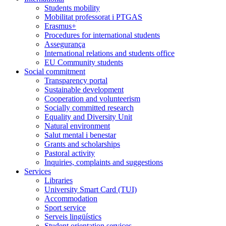
Students mobility
Mobilitat professorat i PTGAS
Erasmus+
Procedures for international students
Assegurança
International relations and students office
EU Community students
Social commitment
Transparency portal
Sustainable development
Cooperation and volunteerism
Socially committed research
Equality and Diversity Unit
Natural environment
Salut mental i benestar
Grants and scholarships
Pastoral activity
Inquiries, complaints and suggestions
Services
Libraries
University Smart Card (TUI)
Accommodation
Sport service
Serveis lingüístics
Student orientation services