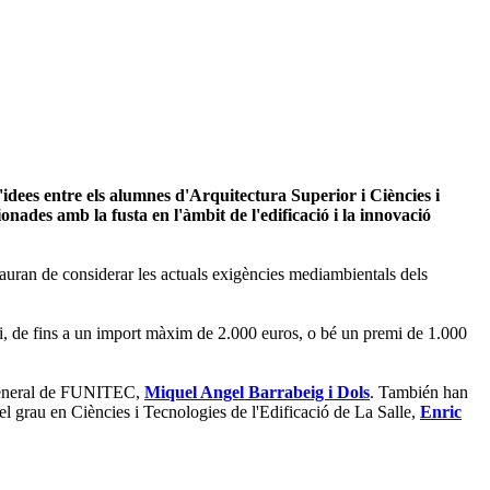
idees entre els alumnes d'Arquitectura Superior i Ciències i
onades amb la fusta en l'àmbit de l'edificació i la innovació
 hauran de considerar les actuals exigències mediambientals dels
ropi, de fins a un import màxim de 2.000 euros, o bé un premi de 1.000
r general de FUNITEC,
Miquel Angel Barrabeig i Dol
s
. También han
el grau en Ciències i Tecnologies de l'Edificació de La Salle,
Enric