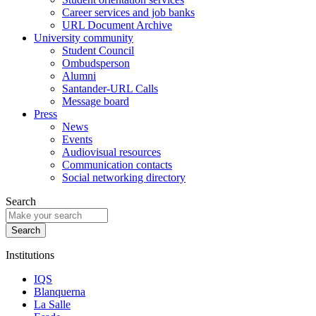
Career services and job banks
URL Document Archive
University community
Student Council
Ombudsperson
Alumni
Santander-URL Calls
Message board
Press
News
Events
Audiovisual resources
Communication contacts
Social networking directory
Search
Institutions
IQS
Blanquerna
La Salle