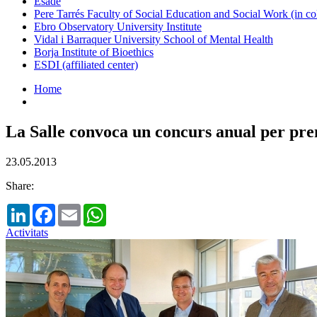
Esade
Pere Tarrés Faculty of Social Education and Social Work (in co
Ebro Observatory University Institute
Vidal i Barraquer University School of Mental Health
Borja Institute of Bioethics
ESDI (affiliated center)
Home
La Salle convoca un concurs anual per prem
23.05.2013
Share:
LinkedIn
Facebook
Email
WhatsApp
Activitats