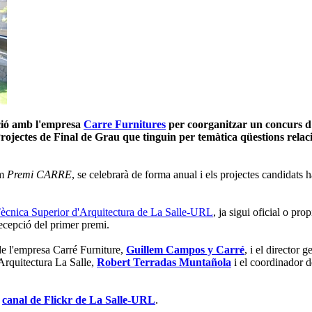
ació amb l'empresa
Carre Furnitures
per coorganitzar un
concurs d'
Projectes de Final de Grau que tinguin per temàtica qüestions relaci
om
Premi CARRE
, se celebrarà de forma anual i els projectes candidats
Tècnica Superior d'Arquitectura de La Salle-URL
, ja sigui oficial o p
recepció del primer premi.
 de l'empresa Carré Furniture,
Guillem Campos y Carré
, i el directo
'Arquitectura La Salle,
Robert Terradas Muntañola
i el coordinador d
l
canal de Flickr de La Salle-URL
.