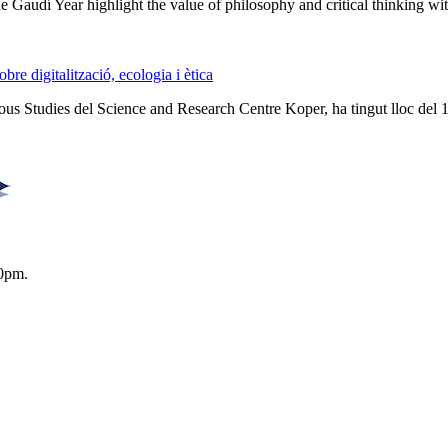
he Gaudí Year highlight the value of philosophy and critical thinking w
e digitalització, ecologia i ètica
ious Studies del Science and Research Centre Koper, ha tingut lloc del 
0pm.