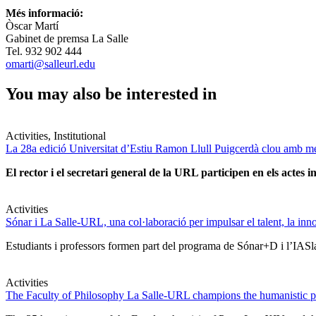
Més informació:
Òscar Martí
Gabinet de premsa La Salle
Tel. 932 902 444
omarti@salleurl.edu
You may also be interested in
Activities, Institutional
La 28a edició Universitat d’Estiu Ramon Llull Puigcerdà clou amb mé
El rector i el secretari general de la URL participen en els actes in
Activities
Sónar i La Salle-URL, una col·laboració per impulsar el talent, la innova
Estudiants i professors formen part del programa de Sónar+D i l’IASlab
Activities
The Faculty of Philosophy La Salle-URL champions the humanistic pe