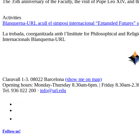
The 35th anniversary of the Faculty, the visit of Pope Leo XIV, and t
Activities
Blanquerna-URL acull el simposi internacional “Entangled Futures” sobr
La trobada, coorganitzada amb l’Institute for Philosophical and Relig
Internacionals Blanquerna-URL
Claravall 1-3. 08022 Barcelona
(show me on map)
Opening hours: Monday-Thursday 8.30am-6pm. | Friday 8.30am-2.3
Tel. 936 022 200 ·
info@url.edu
Follow us!