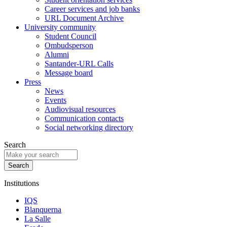
Career services and job banks
URL Document Archive
University community
Student Council
Ombudsperson
Alumni
Santander-URL Calls
Message board
Press
News
Events
Audiovisual resources
Communication contacts
Social networking directory
Search
Institutions
IQS
Blanquerna
La Salle