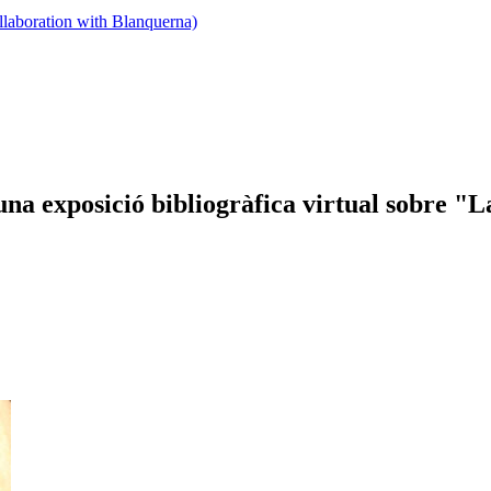
llaboration with Blanquerna)
na exposició bibliogràfica virtual sobre "L