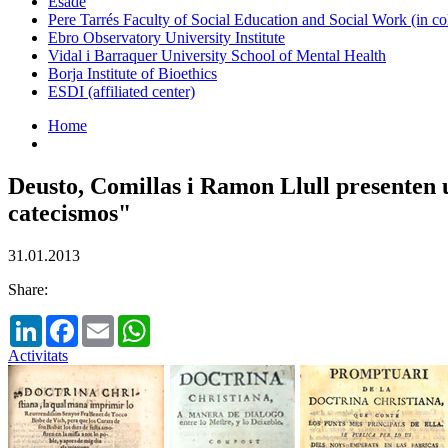
Esade
Pere Tarrés Faculty of Social Education and Social Work (in co
Ebro Observatory University Institute
Vidal i Barraquer University School of Mental Health
Borja Institute of Bioethics
ESDI (affiliated center)
Home
Deusto, Comillas i Ramon Llull presenten u
catecismos"
31.01.2013
Share:
LinkedIn
Facebook
Email
WhatsApp
Activitats