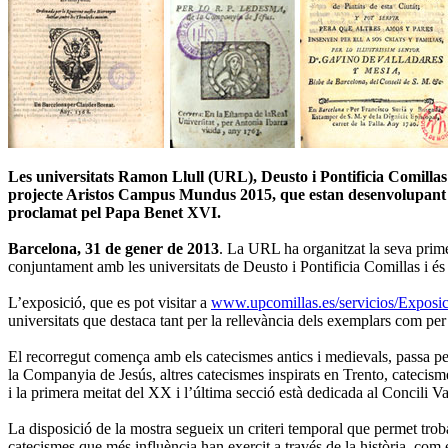
Les universitats Ramon Llull (URL), Deusto i Pontificia Comillas 
projecte Aristos Campus Mundus 2015, que estan desenvolupant c
proclamat pel Papa Benet XVI.
Barcelona, 31 de gener de 2013
. La URL ha organitzat la seva prime
conjuntament amb les universitats de Deusto i Pontificia Comillas i és f
L’exposició, que es pot visitar a
www.upcomillas.es/servicios/Exposi
universitats que destaca tant per la rellevància dels exemplars com per l
El recorregut comença amb els catecismes antics i medievals, passa pe
la Companyia de Jesús, altres catecismes inspirats en Trento, catecisme
i la primera meitat del XX i l’última secció està dedicada al Concili Va
La disposició de la mostra segueix un criteri temporal que permet tro
catecismes que més influència han exercit a través de la història, com 