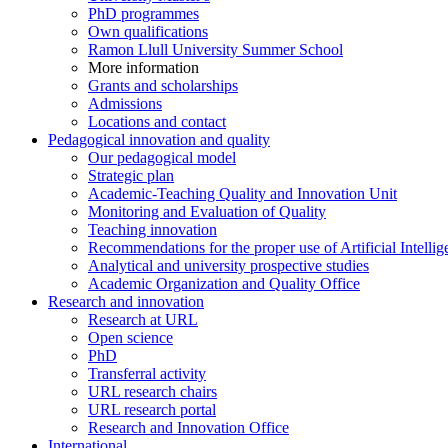
PhD programmes
Own qualifications
Ramon Llull University Summer School
More information
Grants and scholarships
Admissions
Locations and contact
Pedagogical innovation and quality
Our pedagogical model
Strategic plan
Academic-Teaching Quality and Innovation Unit
Monitoring and Evaluation of Quality
Teaching innovation
Recommendations for the proper use of Artificial Intellig
Analytical and university prospective studies
Academic Organization and Quality Office
Research and innovation
Research at URL
Open science
PhD
Transferral activity
URL research chairs
URL research portal
Research and Innovation Office
International