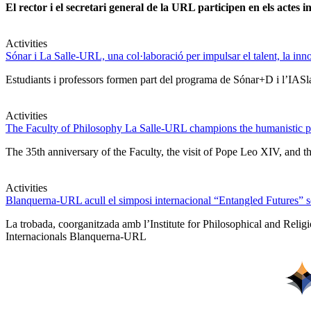
El rector i el secretari general de la URL participen en els actes in
Activities
Sónar i La Salle-URL, una col·laboració per impulsar el talent, la innova
Estudiants i professors formen part del programa de Sónar+D i l’IASlab
Activities
The Faculty of Philosophy La Salle-URL champions the humanistic pe
The 35th anniversary of the Faculty, the visit of Pope Leo XIV, and t
Activities
Blanquerna-URL acull el simposi internacional “Entangled Futures” sobr
La trobada, coorganitzada amb l’Institute for Philosophical and Relig
Internacionals Blanquerna-URL