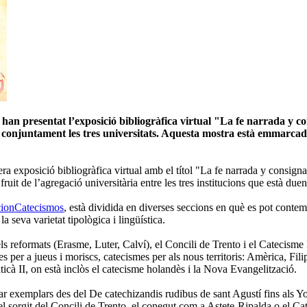
han presentat l’exposició bibliogràfica virtual "La fe narrada y co
onjuntament les tres universitats. Aquesta mostra està emmarcada
ra exposició bibliogràfica virtual amb el títol "La fe narrada y consign
ruit de l’agregació universitària entre les tres institucions que està due
cionCatecismos
, està dividida en diverses seccions en què es pot contem
a seva varietat tipològica i lingüística.
ls reformats (Erasme, Luter, Calví), el Concili de Trento i el Catecism
s per a jueus i moriscs, catecismes per als nous territoris: Amèrica, Fil
ticà II, on està inclòs el catecisme holandès i la Nova Evangelització.
bar exemplars des del De catechizandis rudibus de sant Agustí fins als 
el sorgit del Concili de Trento, el conegut com a Astete-Ripalda o el Cate