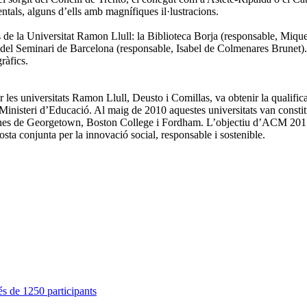
ntals, alguns d’ells amb magnífiques il·lustracions.
ls de la Universitat Ramon Llull: la Biblioteca Borja (responsable, Miqu
 del Seminari de Barcelona (responsable, Isabel de Colmenares Brunet). 
ràfics.
s universitats Ramon Llull, Deusto i Comillas, va obtenir la qualific
inisteri d’Educació. Al maig de 2010 aquestes universitats van consti
anes de Georgetown, Boston College i Fordham. L’objectiu d’ACM 2015 és
osta conjunta per la innovació social, responsable i sostenible.
s de 1250 participants