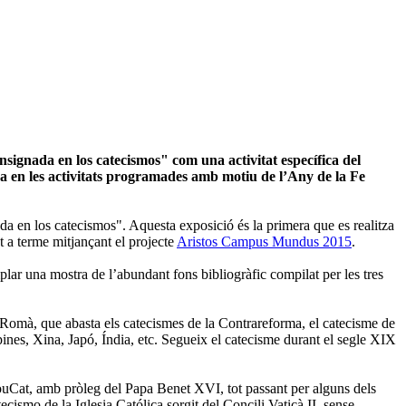
nsignada en los catecismos" com una activitat específica del
 en les activitats programades amb motiu de l’Any de la Fe
ada en los catecismos". Aquesta exposició és la primera que es realitza
nt a terme mitjançant el projecte
Aristos Campus Mundus 2015
.
plar una mostra de l’abundant fons bibliogràfic compilat per les tres
e Romà, que abasta els catecismes de la Contrareforma, el catecisme de
ipines, Xina, Japó, Índia, etc. Segueix el catecisme durant el segle XIX
YouCat, amb pròleg del Papa Benet XVI, tot passant per alguns dels
cismo de la Iglesia Católica sorgit del Concili Vaticà II, sense