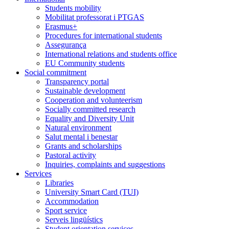
Students mobility
Mobilitat professorat i PTGAS
Erasmus+
Procedures for international students
Assegurança
International relations and students office
EU Community students
Social commitment
Transparency portal
Sustainable development
Cooperation and volunteerism
Socially committed research
Equality and Diversity Unit
Natural environment
Salut mental i benestar
Grants and scholarships
Pastoral activity
Inquiries, complaints and suggestions
Services
Libraries
University Smart Card (TUI)
Accommodation
Sport service
Serveis lingüístics
Student orientation services