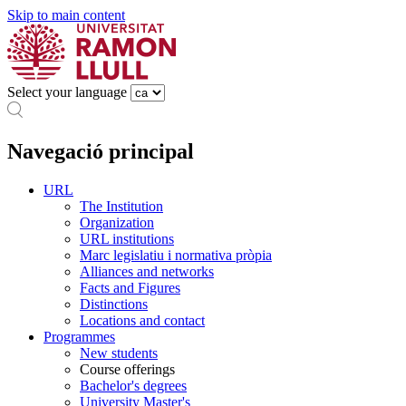
Skip to main content
Select your language
Navegació principal
URL
The Institution
Organization
URL institutions
Marc legislatiu i normativa pròpia
Alliances and networks
Facts and Figures
Distinctions
Locations and contact
Programmes
New students
Course offerings
Bachelor's degrees
University Master's