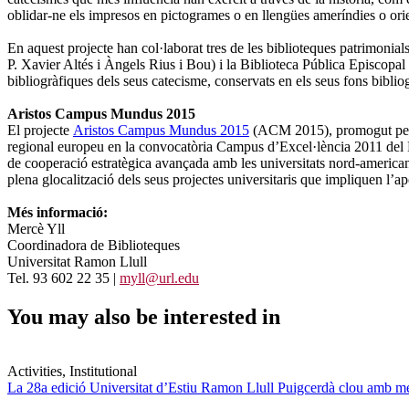
oblidar-ne els impresos en pictogrames o en llengües ameríndies o orie
En aquest projecte han col·laborat tres de les biblioteques patrimonia
P. Xavier Altés i Àngels Rius i Bou) i la Biblioteca Pública Episcopal
bibliogràfiques dels seus catecisme, conservats en els seus fons bibliog
Aristos Campus Mundus 2015
El projecte
Aristos Campus Mundus 2015
(ACM 2015), promogut per le
regional europeu en la convocatòria Campus d’Excel·lència 2011 del M
de cooperació estratègica avançada amb les universitats nord-americ
plena glocalització dels seus projectes universitaris que impliquen l’ap
Més informació:
Mercè Yll
Coordinadora de Biblioteques
Universitat Ramon Llull
Tel. 93 602 22 35 |
myll@url.edu
You may also be interested in
Activities, Institutional
La 28a edició Universitat d’Estiu Ramon Llull Puigcerdà clou amb mé