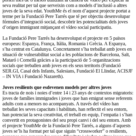
seva realitat per tal que serveixin com a models d’inclusió a altres
joves de la seva edat. YouthMe és el nom d’aquest projecte portat a
terme per la Fundació Pere Tarrés que té per objectiu desenvolupar
fórmules d’integració social, descobrir les potencialitats dels joves
d’origen immigrant mitjançant el vídeo social participatiu.
La Fundació Pere Tarrés ha desenvolupat el projecte en 5 països
europeus: Espanya, França, Itàlia, Romania i Grècia. A Espanya,
s’ha centrat en Catalunya. Concretament s’ha treballat amb joves en
situació de vulnerabilitat social a les poblacions de Barcelona, Salt,
Mataró i Cornellà gràcies a la participació de 5 organitzacions
socials que treballen amb joves en els seus territoris (Fundació
SER.GI, Casal dels Infants, Salesians, Fundació El Llindar, ACISJF
– IN VIA i Fundació Nazareth).
Joves resilients que esdevenen models per altres joves
Es tracta de nois i noies d’entre 14 i 23 anys de contextos migratoris:
joves de famílies immigrades i joves que han emigrat sense referents
adults com a menors no acompanyats. A través del vídeo han
treballat les seves capacitats i habilitats, han reflectit el seu entorn,
han potenciat la seva creativitat, el treball en equip, l’empatia i s’han
convertit en protagonistes del seu propi canvi i del seu entorn. Amb
el projecte YouthMe de la Fundació Pere Tarrés, a alguns d’aquests
joves se’ls ha format per tal que siguin “crossworker” o resilients,