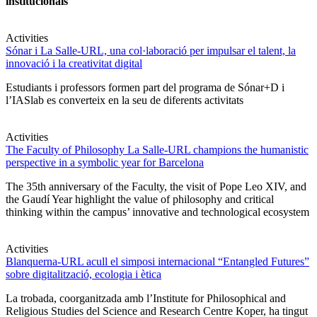
institucionals
Activities
Sónar i La Salle-URL, una col·laboració per impulsar el talent, la
innovació i la creativitat digital
Estudiants i professors formen part del programa de Sónar+D i
l’IASlab es converteix en la seu de diferents activitats
Activities
The Faculty of Philosophy La Salle-URL champions the humanistic
perspective in a symbolic year for Barcelona
The 35th anniversary of the Faculty, the visit of Pope Leo XIV, and
the Gaudí Year highlight the value of philosophy and critical
thinking within the campus’ innovative and technological ecosystem
Activities
Blanquerna-URL acull el simposi internacional “Entangled Futures”
sobre digitalització, ecologia i ètica
La trobada, coorganitzada amb l’Institute for Philosophical and
Religious Studies del Science and Research Centre Koper, ha tingut