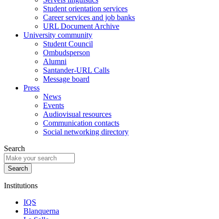
Student orientation services
Career services and job banks
URL Document Archive
University community
Student Council
Ombudsperson
Alumni
Santander-URL Calls
Message board
Press
News
Events
Audiovisual resources
Communication contacts
Social networking directory
Search
Institutions
IQS
Blanquerna