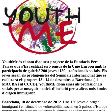
YouthMe és el nom d’aquest projecte de la Fundació Pere
Tarrés que s’ha realitzat en 5 països de la Unió Europa amb la
participació de gairebé 200 joves i 130 professionals socials. Els
joves seran els protagonistes del Seminari Internacional que es
realitzarà els propers 13 i 14 de desembre a Barcelona (al
MACBA i al CCCB). YouthME dóna eines als professionals
socials per aconseguir models d’inclusió per a altres nois i noies
d’origen immigrant.
Barcelona, 10 de desembre de 2012
. Uns 130 joves d’origen
immigrant i en situació de vulnerabilitat social en 5 països d’Europa
porten més de 8 mesos utilitzant la càmera de vídeo per explicar la