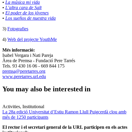
•
La música mi vida
•
L’altra cara de Salt
•
El poder de los jóvenes
•
Los sueños de nuestra vida
3)
Fotografies
4)
Web del projecte YouthMe
Més informació:
Isabel Vergara i Nati Pareja
Àrea de Premsa - Fundació Pere Tarrés
Tels. 93 430 16 06 - 669 844 175
premsa@peretarres.org
www.peretarres.url.edu
You may also be interested in
Activities, Institutional
La 28a edició Universitat d’Estiu Ramon Llull Puigcerdà clou amb
més de 1250 participants
El rector i el secretari general de la URL participen en els actes