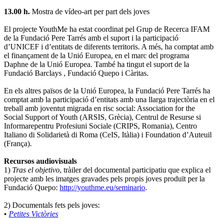
13.00 h.
Mostra de vídeo-art per part dels joves
El projecte YouthMe ha estat coordinat pel Grup de Recerca IFAM
de la Fundació Pere Tarrés amb el suport i la participació
d’UNICEF i d’entitats de diferents territoris. A més, ha comptat amb
el finançament de la Unió Europea, en el marc del programa
Daphne de la Unió Europea. També ha tingut el suport de la
Fundació Barclays , Fundació Quepo i Càritas.
En els altres països de la Unió Europea, la Fundació Pere Tarrés ha
comptat amb la participació d’entitats amb una llarga trajectòria en el
treball amb joventut migrada en risc social: Association for the
Social Support of Youth (ARSIS, Grècia), Centrul de Resurse si
Informarepentru Profesiuni Sociale (CRIPS, Romania), Centro
Italiano di Solidarietà di Roma (CeIS, Itàlia) i Foundation d’Auteuil
(França).
Recursos audiovisuals
1)
Tras el objetivo
, tràiler del documental participatiu que explica el
projecte amb les imatges gravades pels propis joves produït per la
Fundació Quepo:
http://youthme.eu/seminario
.
2) Documentals fets pels joves:
•
Petites Victòries