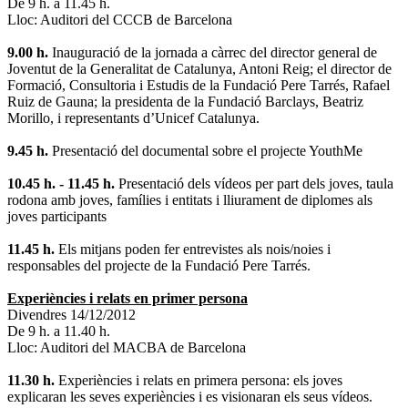
De 9 h. a 11.45 h.
Lloc: Auditori del CCCB de Barcelona
9.00 h.
Inauguració de la jornada a càrrec del director general de
Joventut de la Generalitat de Catalunya, Antoni Reig; el director de
Formació, Consultoria i Estudis de la Fundació Pere Tarrés, Rafael
Ruiz de Gauna; la presidenta de la Fundació Barclays, Beatriz
Morillo, i representants d’Unicef Catalunya.
9.45 h.
Presentació del documental sobre el projecte YouthMe
10.45 h. - 11.45 h.
Presentació dels vídeos per part dels joves, taula
rodona amb joves, famílies i entitats i lliurament de diplomes als
joves participants
11.45 h.
Els mitjans poden fer entrevistes als nois/noies i
responsables del projecte de la Fundació Pere Tarrés.
Experiències i relats en primer persona
Divendres 14/12/2012
De 9 h. a 11.40 h.
Lloc: Auditori del MACBA de Barcelona
11.30 h.
Experiències i relats en primera persona: els joves
explicaran les seves experiències i es visionaran els seus vídeos.