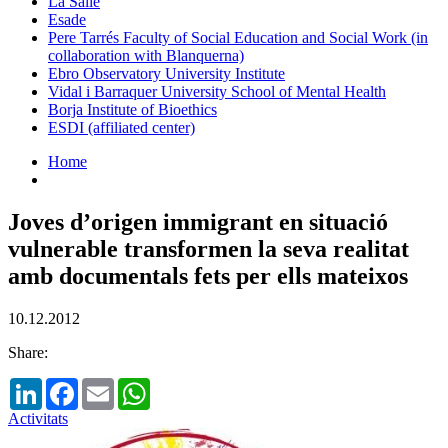
La Salle
Esade
Pere Tarrés Faculty of Social Education and Social Work (in
collaboration with Blanquerna)
Ebro Observatory University Institute
Vidal i Barraquer University School of Mental Health
Borja Institute of Bioethics
ESDI (affiliated center)
Home
Joves d’origen immigrant en situació
vulnerable transformen la seva realitat
amb documentals fets per ells mateixos
10.12.2012
Share:
LinkedIn
Facebook
Email
WhatsApp
Activitats