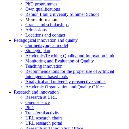
PhD programmes
Own qualifications
Ramon Llull University Summer School
More information
Grants and scholarships
Admissions
Locations and contact
Pedagogical innovation and quality
Our pedagogical model
Strategic plan
Academic-Teaching Quality and Innovation Unit
Monitoring and Evaluation of Quality
Teaching innovation
Recommendations for the proper use of Artificial
Intelligence-based tools
Analytical and university prospective studies
Academic Organization and Quality Office
Research and innovation
Research at URL
Open science
PhD
Transferral activity
URL research chairs
URL research portal
Research and Innovation Office