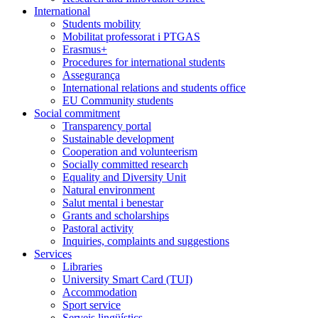
International
Students mobility
Mobilitat professorat i PTGAS
Erasmus+
Procedures for international students
Assegurança
International relations and students office
EU Community students
Social commitment
Transparency portal
Sustainable development
Cooperation and volunteerism
Socially committed research
Equality and Diversity Unit
Natural environment
Salut mental i benestar
Grants and scholarships
Pastoral activity
Inquiries, complaints and suggestions
Services
Libraries
University Smart Card (TUI)
Accommodation
Sport service
Serveis lingüístics