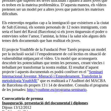
persones que superen les seves dificultats i ajuden a altres joves que
es troben en la mateixa problemàtica. D’aquesta manera, els vídeos
pretenen ser un model per a altres joves que pateixen les mateixes
dificultats.
Els estereotips negatius cap a la immigració que existeixen a la ciutat
de Salt (Girona), els somnis personals de 12 noies immigrants, com
seria el barri del Raval (Barcelona) si els joves tinguessin el poder o
entrevistes sobre l’amor, l’amistat, la feina i la salut són alguns dels
temes dels documentals que han realitzat els joves.
El projecte YouthMe de la Fundació Pere Tarrés proposa un model
per la inclusió social i l’empoderament de col·lectius en situació de
vulnerabilitat mitjançant el vídeo. Un model que aconsegueix
descobrir les potencialitats que tenim les persones, creant vincles i
treballant per transformar la nostra realitat. El resultat d’aquest
projecte i aquests documentals es podrà conèixer en el "
Seminari
Internacional Joventut, Migració i Empoderament. Transferint la
metodologia YouthME
" que es realitzarà a l’Auditori del MACBA
de Barcelona els propers 13 i 14 de desembre. Consulta el programa
de les jornades:
http://youthme.eu/programa-seminario
.
Convocatòria de premsa
Inauguració, presentació del documental i diplomes
Dijous 13/12/2012