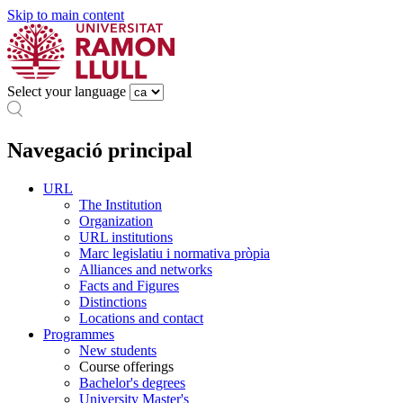
Skip to main content
Select your language
Navegació principal
URL
The Institution
Organization
URL institutions
Marc legislatiu i normativa pròpia
Alliances and networks
Facts and Figures
Distinctions
Locations and contact
Programmes
New students
Course offerings
Bachelor's degrees
University Master's