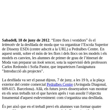
Sabadell, 18 de juny de 2012
. “Entre flors i vestidors” és el
leitmotiv
de la desfilada de moda que va organitzar l’Escola Superior
de Disseny ESDi (centre adscrit a la URL) a Pedralbes Centre. En
aquest sentit, sobre el món de les flors i dels llocs on les models i els
models es canvien, les alumnes de primer de grau de l’itinerari de
Moda van preparar un
look
sencer, sota la supervisió dels professors
Carlos Redondo i Sofia Pastor, que imparteixen l'assignatura
"Introducció als projectes".
La desfilada va ser el passat dijous, 7 de juny, a les 19 h, a la plaça
exterior del centre comercial
Pedralbes Centre
(Avinguda Diagonal,
609-615. Barcelona). Allà, els futurs joves dissenyadors van mostrar
en els seus treballs tot el que havien après i van assolir l’objectiu
fonamental d'aquest esdeveniment: com s'organitza una desfilada.
És per això que en el treball previ els alumnes van formar quatre