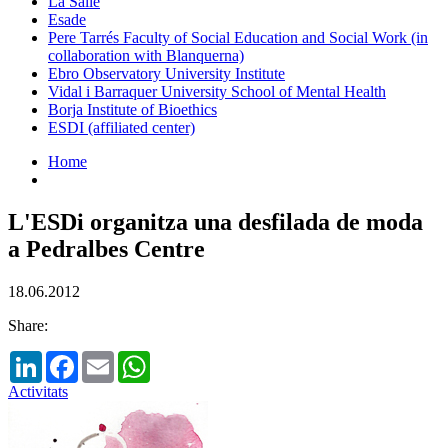
La Salle
Esade
Pere Tarrés Faculty of Social Education and Social Work (in
collaboration with Blanquerna)
Ebro Observatory University Institute
Vidal i Barraquer University School of Mental Health
Borja Institute of Bioethics
ESDI (affiliated center)
Home
L'ESDi organitza una desfilada de moda
a Pedralbes Centre
18.06.2012
Share:
LinkedIn
Facebook
Email
WhatsApp
Activitats