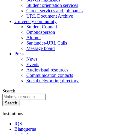
Student orientation services
Career services and job banks
URL Document Archive
University community
Student Council
Ombudsperson
Alumni
Santander-URL Calls
Message board
Press
News
Events
Audiovisual resources
Communication contacts
Social networking directory
Search
Institutions
IQS
Blanquerna