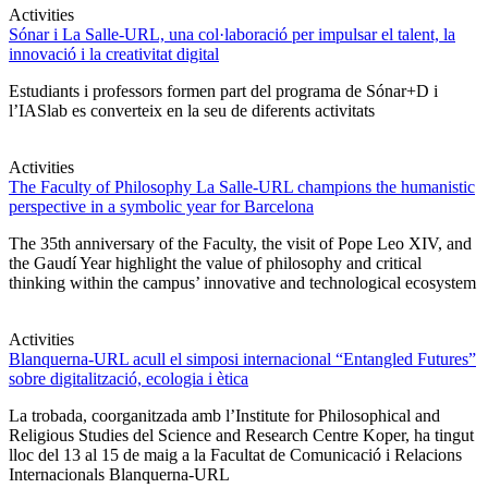
Activities
Sónar i La Salle-URL, una col·laboració per impulsar el talent, la
innovació i la creativitat digital
Estudiants i professors formen part del programa de Sónar+D i
l’IASlab es converteix en la seu de diferents activitats
Activities
The Faculty of Philosophy La Salle-URL champions the humanistic
perspective in a symbolic year for Barcelona
The 35th anniversary of the Faculty, the visit of Pope Leo XIV, and
the Gaudí Year highlight the value of philosophy and critical
thinking within the campus’ innovative and technological ecosystem
Activities
Blanquerna-URL acull el simposi internacional “Entangled Futures”
sobre digitalització, ecologia i ètica
La trobada, coorganitzada amb l’Institute for Philosophical and
Religious Studies del Science and Research Centre Koper, ha tingut
lloc del 13 al 15 de maig a la Facultat de Comunicació i Relacions
Internacionals Blanquerna-URL