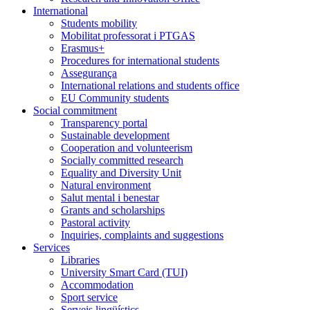
International
Students mobility
Mobilitat professorat i PTGAS
Erasmus+
Procedures for international students
Assegurança
International relations and students office
EU Community students
Social commitment
Transparency portal
Sustainable development
Cooperation and volunteerism
Socially committed research
Equality and Diversity Unit
Natural environment
Salut mental i benestar
Grants and scholarships
Pastoral activity
Inquiries, complaints and suggestions
Services
Libraries
University Smart Card (TUI)
Accommodation
Sport service
Serveis lingüístics