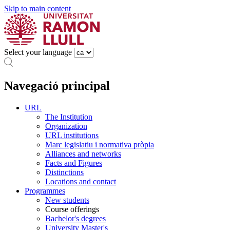
Skip to main content
Select your language
Navegació principal
URL
The Institution
Organization
URL institutions
Marc legislatiu i normativa pròpia
Alliances and networks
Facts and Figures
Distinctions
Locations and contact
Programmes
New students
Course offerings
Bachelor's degrees
University Master's