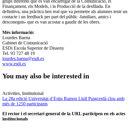
grups diferents que es van encarregar de la Comunicació, el
Finançament, els Models, i la Producció de la desfilada. En
definitiva, una pràctica ben real que va permetre als alumnes tenir un
contacte i un feedback per part del públic -familiars, amics i
desconeguts- que es van acostar a gaudir de les obres.
Més informació:
Lourdes Baena
Gabinet de Comunicació
ESDi Escola Superior de Disseny
Tel. 93 727 48 19
lourdes.baena@esdi.es
www.esdi.es
You may also be interested in
Activities, Institutional
La 28a edició Universitat d’Estiu Ramon Llull Puigcerdà clou amb
més de 1250 participants
El rector i el secretari general de la URL participen en els actes
institucionals