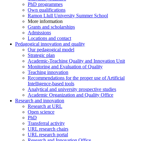
PhD programmes
Own qualifications
Ramon Llull University Summer School
More information
Grants and scholarships
Admissions
Locations and contact
Pedagogical innovation and quality
Our pedagogical model
Strategic plan
Academic-Teaching Quality and Innovation Unit
Monitoring and Evaluation of Quality
Teaching innovation
Recommendations for the proper use of Artificial
Intelligence-based tools
Analytical and university prospective studies
Academic Organization and Quality Office
Research and innovation
Research at URL
Open science
PhD
Transferral activity
URL research chairs
URL research portal
Research and Innovation Office