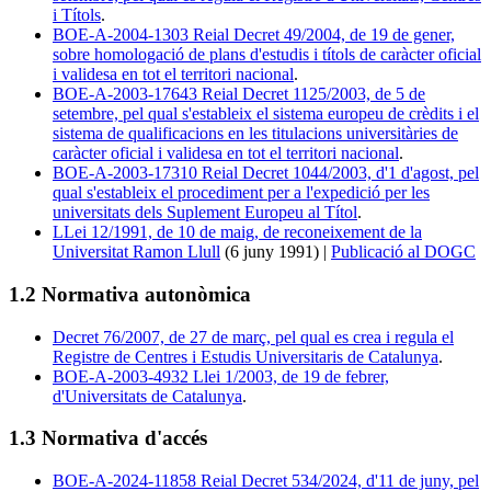
i Títols
.
BOE-A-2004-1303 Reial Decret 49/2004, de 19 de gener,
sobre homologació de plans d'estudis i títols de caràcter oficial
i validesa en tot el territori nacional
.
BOE-A-2003-17643 Reial Decret 1125/2003, de 5 de
setembre, pel qual s'estableix el sistema europeu de crèdits i el
sistema de qualificacions en les titulacions universitàries de
caràcter oficial i validesa en tot el territori nacional
.
BOE-A-2003-17310 Reial Decret 1044/2003, d'1 d'agost, pel
qual s'estableix el procediment per a l'expedició per les
universitats dels Suplement Europeu al Títol
.
LLei 12/1991, de 10 de maig, de reconeixement de la
Universitat Ramon Llull
(6 juny 1991) |
Publicació al DOGC
1.2 Normativa autonòmica
Decret 76/2007, de 27 de març, pel qual es crea i regula el
Registre de Centres i Estudis Universitaris de Catalunya
.
BOE-A-2003-4932 Llei 1/2003, de 19 de febrer,
d'Universitats de Catalunya
.
1.3 Normativa d'accés
BOE-A-2024-11858 Reial Decret 534/2024, d'11 de juny, pel