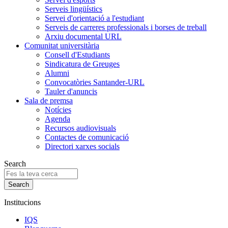
Serveis lingüístics
Servei d'orientació a l'estudiant
Serveis de carreres professionals i borses de treball
Arxiu documental URL
Comunitat universitària
Consell d'Estudiants
Sindicatura de Greuges
Alumni
Convocatòries Santander-URL
Tauler d'anuncis
Sala de premsa
Notícies
Agenda
Recursos audiovisuals
Contactes de comunicació
Directori xarxes socials
Search
Institucions
IQS