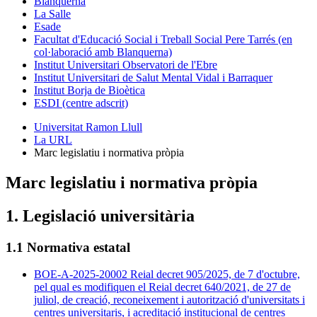
Blanquerna
La Salle
Esade
Facultat d'Educació Social i Treball Social Pere Tarrés (en
col·laboració amb Blanquerna)
Institut Universitari Observatori de l'Ebre
Institut Universitari de Salut Mental Vidal i Barraquer
Institut Borja de Bioètica
ESDI (centre adscrit)
Universitat Ramon Llull
La URL
Marc legislatiu i normativa pròpia
Marc legislatiu i normativa pròpia
1. Legislació universitària
1.1 Normativa estatal
BOE-A-2025-20002 Reial decret 905/2025, de 7 d'octubre,
pel qual es modifiquen el Reial decret 640/2021, de 27 de
juliol, de creació, reconeixement i autorització d'universitats i
centres universitaris, i acreditació institucional de centres