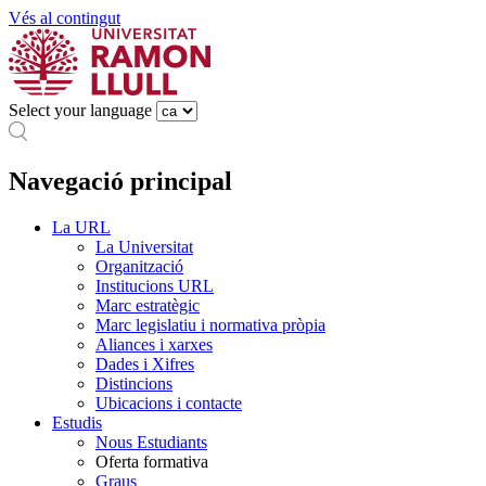
Vés al contingut
Select your language
Navegació principal
La URL
La Universitat
Organització
Institucions URL
Marc estratègic
Marc legislatiu i normativa pròpia
Aliances i xarxes
Dades i Xifres
Distincions
Ubicacions i contacte
Estudis
Nous Estudiants
Oferta formativa
Graus