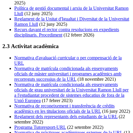
2025)
Política de gestió documental i arxiu de la Universitat Ramon
Llull
(12 juny 2025)
Reglament de la Unitat d'Igualtat i Diversitat de la Universitat
Ramon Llull
(12 juny 2025)
Recurs davant el rector contra resolucions en expedients
disciplinaris. Procediment
(12 febrer 2026)
2.3 Activitat acadèmica
Normativa d'avaluació curricular o per compensació de la
URL
Normativa de matrícula condicionada als ensenyaments
oficials de màster universitari i programes acadèmics amb
recorreguts successius de la URL
(18 novembre 2021)
Normativa de matrícula condicionada als ensenyaments
oficials de grau universitari de la Universitat Ramon Llull per
a l'estudiantat procedent de sistemes educatius de fora de la
Unió Europea
(17 febrer 2023)
Normativa de reconeixement i transferència de crèdits
acadèmics en les titulacions oficials de la URL
(16 juny 2022)
Reglament dels representants dels estudiants de la URL
(22
setembre 2022)
Programa Tutoresport-URL
(22 setembre 2022)
Normativa de pràctiques acadèmiques externes de la URL
(13