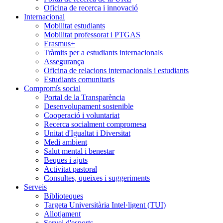
Oficina de recerca i innovació
Internacional
Mobilitat estudiants
Mobilitat professorat i PTGAS
Erasmus+
Tràmits per a estudiants internacionals
Assegurança
Oficina de relacions internacionals i estudiants
Estudiants comunitaris
Compromís social
Portal de la Transparència
Desenvolupament sostenible
Cooperació i voluntariat
Recerca socialment compromesa
Unitat d'Igualtat i Diversitat
Medi ambient
Salut mental i benestar
Beques i ajuts
Activitat pastoral
Consultes, queixes i suggeriments
Serveis
Biblioteques
Targeta Universitària Intel·ligent (TUI)
Allotjament
Servei d'esports