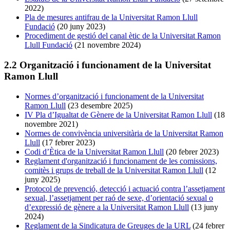
2022)
Pla de mesures antifrau de la Universitat Ramon Llull
Fundació
(20 juny 2023)
Procediment de gestió del canal ètic de la Universitat Ramon
Llull Fundació
(21 novembre 2024)
2.2 Organització i funcionament de la Universitat
Ramon Llull
Normes d’organització i funcionament de la Universitat
Ramon Llull
(23 desembre 2025)
IV Pla d’Igualtat de Gènere de la Universitat Ramon Llull
(18
novembre 2021)
Normes de convivència universitària de la Universitat Ramon
Llull
(17 febrer 2023)
Codi d’Ètica de la Universitat Ramon Llull
(20 febrer 2023)
Reglament d'organització i funcionament de les comissions,
comitès i grups de treball de la Universitat Ramon Llull
(12
juny 2025)
Protocol de prevenció, detecció i actuació contra l’assetjament
sexual, l’assetjament per raó de sexe, d’orientació sexual o
d’expressió de gènere a la Universitat Ramon Llull
(13 juny
2024)
Reglament de la Sindicatura de Greuges de la URL
(24 febrer