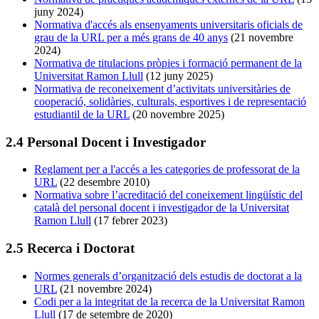
juny 2024)
Normativa d'accés als ensenyaments universitaris oficials de
grau de la URL per a més grans de 40 anys
(21 novembre
2024)
Normativa de titulacions pròpies i formació permanent de la
Universitat Ramon Llull
(12 juny 2025)
Normativa de reconeixement d’activitats universitàries de
cooperació, solidàries, culturals, esportives i de representació
estudiantil de la URL
(20 novembre 2025)
2.4 Personal Docent i Investigador
Reglament per a l'accés a les categories de professorat de la
URL
(22 desembre 2010)
Normativa sobre l’acreditació del coneixement lingüístic del
català del personal docent i investigador de la Universitat
Ramon Llull
(17 febrer 2023)
2.5 Recerca i Doctorat
Normes generals d’organització dels estudis de doctorat a la
URL
(21 novembre 2024)
Codi per a la integritat de la recerca de la Universitat Ramon
Llull
(17 de setembre de 2020)