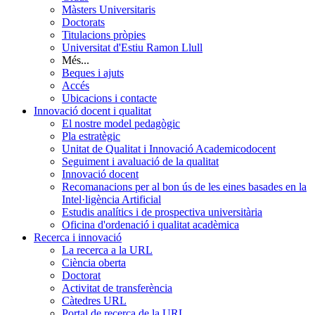
Màsters Universitaris
Doctorats
Titulacions pròpies
Universitat d'Estiu Ramon Llull
Més...
Beques i ajuts
Accés
Ubicacions i contacte
Innovació docent i qualitat
El nostre model pedagògic
Pla estratègic
Unitat de Qualitat i Innovació Academicodocent
Seguiment i avaluació de la qualitat
Innovació docent
Recomanacions per al bon ús de les eines basades en la
Intel·ligència Artificial
Estudis analítics i de prospectiva universitària
Oficina d'ordenació i qualitat acadèmica
Recerca i innovació
La recerca a la URL
Ciència oberta
Doctorat
Activitat de transferència
Càtedres URL
Portal de recerca de la URL