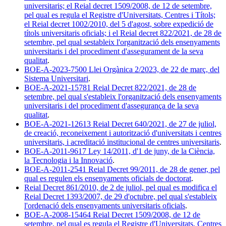
universitaris; el Reial decret 1509/2008, de 12 de setembre,
pel qual es regula el Registre d'Universitats, Centres i Títols;
el Reial decret 1002/2010, del 5 d'agost, sobre expedició de
títols universitaris oficials; i el Reial decret 822/2021, de 28 de
setembre, pel qual sestableix l'organització dels ensenyaments
universitaris i del procediment d'assegurament de la seva
qualitat
.
BOE-A-2023-7500 Llei Orgànica 2/2023, de 22 de març, del
Sistema Universitari
.
BOE-A-2021-15781 Reial Decret 822/2021, de 28 de
setembre, pel qual s'estableix l'organització dels ensenyaments
universitaris i del procediment d'assegurança de la seva
qualitat
.
BOE-A-2021-12613 Reial Decret 640/2021, de 27 de juliol,
de creació, reconeixement i autorització d'universitats i centres
universitaris, i acreditació institucional de centres universitaris
.
BOE-A-2011-9617 Ley 14/2011, d'1 de juny, de la Ciència,
la Tecnologia i la Innovació
.
BOE-A-2011-2541 Reial Decret 99/2011, de 28 de gener, pel
qual es regulen els ensenyaments oficials de doctorat
.
Reial Decret 861/2010, de 2 de juliol, pel qual es modifica el
Reial Decret 1393/2007, de 29 d'octubre, pel qual s'estableix
l'ordenació dels ensenyaments universitaris oficials
.
BOE-A-2008-15464 Reial Decret 1509/2008, de 12 de
setembre, pel qual es regula el Registre d'Universitats, Centres