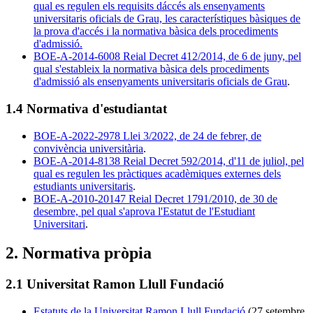
qual es regulen els requisits dáccés als ensenyaments
universitaris oficials de Grau, les característiques bàsiques de
la prova d'accés i la normativa bàsica dels procediments
d'admissió.
BOE-A-2014-6008 Reial Decret 412/2014, de 6 de juny, pel
qual s'estableix la normativa bàsica dels procediments
d'admissió als ensenyaments universitaris oficials de Grau
.
1.4 Normativa d'estudiantat
BOE-A-2022-2978 Llei 3/2022, de 24 de febrer, de
convivència universitària
.
BOE-A-2014-8138 Reial Decret 592/2014, d'11 de juliol, pel
qual es regulen les pràctiques acadèmiques externes dels
estudiants universitaris
.
BOE-A-2010-20147 Reial Decret 1791/2010, de 30 de
desembre, pel qual s'aprova l'Estatut de l'Estudiant
Universitari
.
2. Normativa pròpia
2.1 Universitat Ramon Llull Fundació
Estatuts de la Universitat Ramon Llull Fundació
(27 setembre