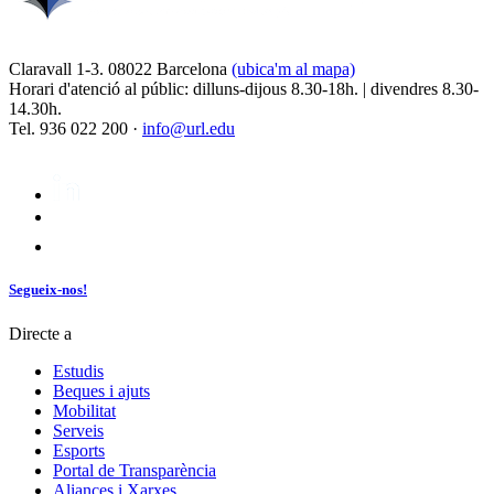
Claravall 1-3. 08022 Barcelona
(ubica'm al mapa)
Horari d'atenció al públic: dilluns-dijous 8.30-18h. | divendres 8.30-
14.30h.
Tel. 936 022 200 ·
info@url.edu
Segueix-nos!
Directe a
Estudis
Beques i ajuts
Mobilitat
Serveis
Esports
Portal de Transparència
Aliances i Xarxes