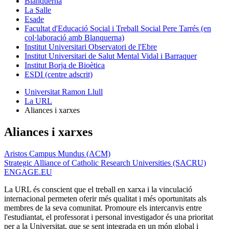
Blanquerna
La Salle
Esade
Facultat d'Educació Social i Treball Social Pere Tarrés (en
col·laboració amb Blanquerna)
Institut Universitari Observatori de l'Ebre
Institut Universitari de Salut Mental Vidal i Barraquer
Institut Borja de Bioètica
ESDI (centre adscrit)
Universitat Ramon Llull
La URL
Aliances i xarxes
Aliances i xarxes
Aristos Campus Mundus (ACM)
Strategic Alliance of Catholic Research Universities (SACRU)
ENGAGE.EU
La URL és conscient que el treball en xarxa i la vinculació
internacional permeten oferir més qualitat i més oportunitats als
membres de la seva comunitat. Promoure els intercanvis entre
l'estudiantat, el professorat i personal investigador és una prioritat
per a la Universitat, que se sent integrada en un món global i