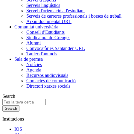
Serveis lingüístics
Servei d'orientació a l'estudiant
Serveis de carreres professionals i borses de treball
Arxiu documental URL
Comunitat universitària
Consell d'Estudiants
Sindicatura de Greuges
Alumni
Convocatòries Santander-URL
Tauler d'anuncis
Sala de premsa
Notícies
Agenda
Recursos audiovisuals
Contactes de comunicació
Directori xarxes socials
Search
Institucions
IQS