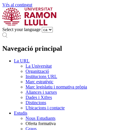
Vés al contingut
Select your language
Navegació principal
La URL
La Universitat
Organització
Institucions URL
Marc estratègic
Marc legislatiu i normativa pròpia
Aliances i xarxes
Dades i Xifres
Distincions
Ubicacions i contacte
Estudis
Nous Estudiants
Oferta formativa
Graus