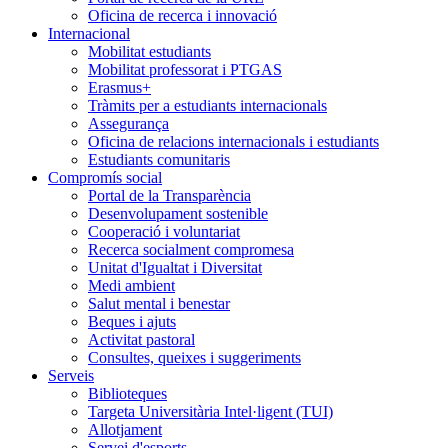
Oficina de recerca i innovació
Internacional
Mobilitat estudiants
Mobilitat professorat i PTGAS
Erasmus+
Tràmits per a estudiants internacionals
Assegurança
Oficina de relacions internacionals i estudiants
Estudiants comunitaris
Compromís social
Portal de la Transparència
Desenvolupament sostenible
Cooperació i voluntariat
Recerca socialment compromesa
Unitat d'Igualtat i Diversitat
Medi ambient
Salut mental i benestar
Beques i ajuts
Activitat pastoral
Consultes, queixes i suggeriments
Serveis
Biblioteques
Targeta Universitària Intel·ligent (TUI)
Allotjament
Servei d'esports