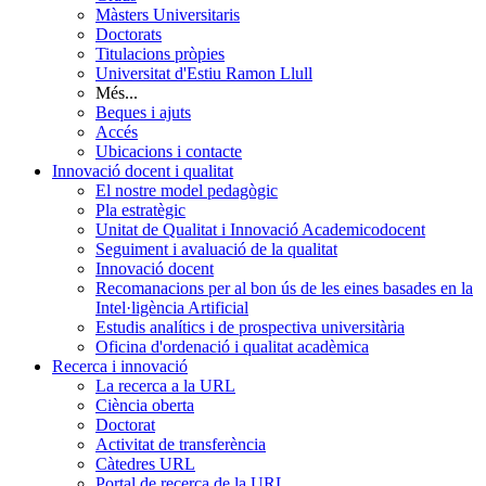
Màsters Universitaris
Doctorats
Titulacions pròpies
Universitat d'Estiu Ramon Llull
Més...
Beques i ajuts
Accés
Ubicacions i contacte
Innovació docent i qualitat
El nostre model pedagògic
Pla estratègic
Unitat de Qualitat i Innovació Academicodocent
Seguiment i avaluació de la qualitat
Innovació docent
Recomanacions per al bon ús de les eines basades en la
Intel·ligència Artificial
Estudis analítics i de prospectiva universitària
Oficina d'ordenació i qualitat acadèmica
Recerca i innovació
La recerca a la URL
Ciència oberta
Doctorat
Activitat de transferència
Càtedres URL
Portal de recerca de la URL