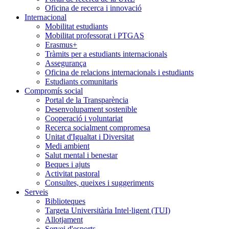
Oficina de recerca i innovació
Internacional
Mobilitat estudiants
Mobilitat professorat i PTGAS
Erasmus+
Tràmits per a estudiants internacionals
Assegurança
Oficina de relacions internacionals i estudiants
Estudiants comunitaris
Compromís social
Portal de la Transparència
Desenvolupament sostenible
Cooperació i voluntariat
Recerca socialment compromesa
Unitat d'Igualtat i Diversitat
Medi ambient
Salut mental i benestar
Beques i ajuts
Activitat pastoral
Consultes, queixes i suggeriments
Serveis
Biblioteques
Targeta Universitària Intel·ligent (TUI)
Allotjament
Servei d'esports