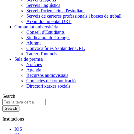
Serveis lingüístics
Servei d'orientació a l'estudiant
Serveis de carreres professionals i borses de treball
Arxiu documental URL
Comunitat universitària
Consell d'Estudiants
Sindicatura de Greuges
Alumni
Convocatòries Santander-URL
Tauler d'anuncis
Sala de premsa
Notícies
Agenda
Recursos audiovisuals
Contactes de comunicació
Directori xarxes socials
Search
Institucions
IQS