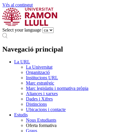
Vés al contingut
Select your language
Navegació principal
La URL
La Universitat
Organització
Institucions URL
Marc estratègic
Marc legislatiu i normativa pròpia
Aliances i xarxes
Dades i Xifres
Distincions
Ubicacions i contacte
Estudis
Nous Estudiants
Oferta formativa
Graus