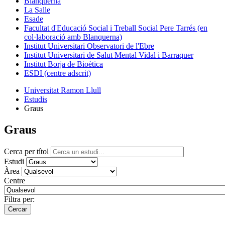
Blanquerna
La Salle
Esade
Facultat d'Educació Social i Treball Social Pere Tarrés (en
col·laboració amb Blanquerna)
Institut Universitari Observatori de l'Ebre
Institut Universitari de Salut Mental Vidal i Barraquer
Institut Borja de Bioètica
ESDI (centre adscrit)
Universitat Ramon Llull
Estudis
Graus
Graus
Cerca per títol
Estudi
Àrea
Centre
Filtra per: