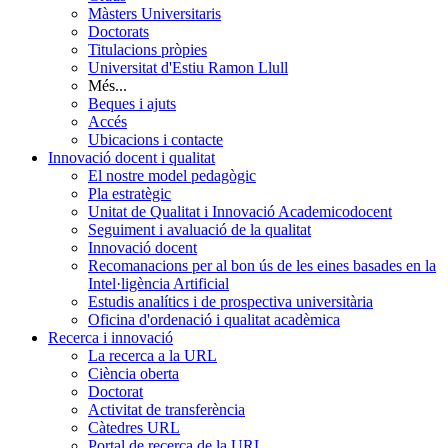
Màsters Universitaris
Doctorats
Titulacions pròpies
Universitat d'Estiu Ramon Llull
Més...
Beques i ajuts
Accés
Ubicacions i contacte
Innovació docent i qualitat
El nostre model pedagògic
Pla estratègic
Unitat de Qualitat i Innovació Academicodocent
Seguiment i avaluació de la qualitat
Innovació docent
Recomanacions per al bon ús de les eines basades en la
Intel·ligència Artificial
Estudis analítics i de prospectiva universitària
Oficina d'ordenació i qualitat acadèmica
Recerca i innovació
La recerca a la URL
Ciència oberta
Doctorat
Activitat de transferència
Càtedres URL
Portal de recerca de la URL