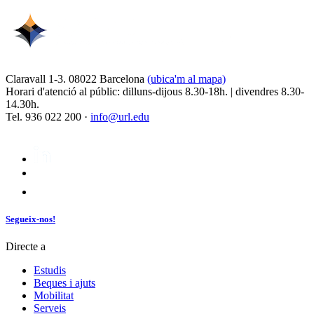
Claravall 1-3. 08022 Barcelona
(ubica'm al mapa)
Horari d'atenció al públic: dilluns-dijous 8.30-18h. | divendres 8.30-
14.30h.
Tel. 936 022 200 ·
info@url.edu
Segueix-nos!
Directe a
Estudis
Beques i ajuts
Mobilitat
Serveis