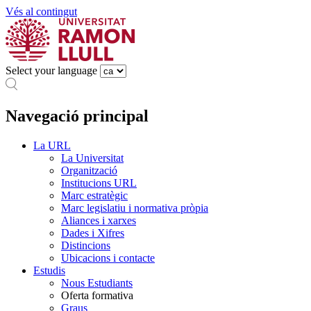
Vés al contingut
Select your language
Navegació principal
La URL
La Universitat
Organització
Institucions URL
Marc estratègic
Marc legislatiu i normativa pròpia
Aliances i xarxes
Dades i Xifres
Distincions
Ubicacions i contacte
Estudis
Nous Estudiants
Oferta formativa
Graus