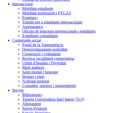
Internacional
Mobilitat estudiants
Mobilitat professorat i PTGAS
Erasmus+
Tràmits per a estudiants internacionals
Assegurança
Oficina de relacions internacionals i estudiants
Estudiants comunitaris
Compromís social
Portal de la Transparència
Desenvolupament sostenible
Cooperació i voluntariat
Recerca socialment compromesa
Unitat d'Igualtat i Diversitat
Medi ambient
Salut mental i benestar
Beques i ajuts
Activitat pastoral
Consultes, queixes i suggeriments
Serveis
Biblioteques
Targeta Universitària Intel·ligent (TUI)
Allotjament
Servei d'esports
Serveis lingüístics