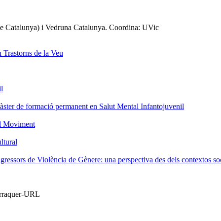
 de Catalunya) i Vedruna Catalunya. Coordina: UVic
 Trastorns de la Veu
l
Màster de formació permanent en Salut Mental Infantojuvenil
el Moviment
ltural
ssors de Violència de Gènere: una perspectiva des dels contextos socia
Barraquer-URL