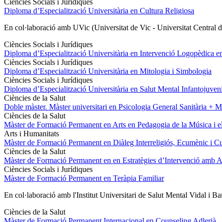
Ciències Socials i Jurídiques
Diploma d’Especialització Universitària en Cultura Religiosa
En col·laboració amb UVic (Universitat de Vic - Universitat Central
Ciències Socials i Jurídiques
Diploma d’Especialització Universitària en Intervenció Logopèdica en
Ciències Socials i Jurídiques
Diploma d’Especialització Universitària en Mitologia i Simbologia
Ciències Socials i Jurídiques
Diploma d’Especialització Universitària en Salut Mental Infantojuveni
Ciències de la Salut
Doble màster. Màster universitari en Psicologia General Sanitària + 
Ciències de la Salut
Màster de Formació Permanent en Arts en Pedagogia de la Música i 
Arts i Humanitats
Màster de Formació Permanent en Diàleg Interreligiós, Ecumènic i Cu
Ciències de la Salut
Màster de Formació Permanent en en Estratègies d’Intervenció amb Agre
Ciències Socials i Jurídiques
Màster de Formació Permanent en Teràpia Familiar
En col·laboració amb l'Institut Universitari de Salut Mental Vidal i 
Ciències de la Salut
Màster de Formació Permanent Internacional en Counseling Adlerià