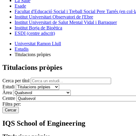
La Salle
Esade
Facultat d'Educació Social i Treball Social Pere Tarrés (en col
Institut Universitari Observatori de l'Ebre
Institut Universitari de Salut Mental Vidal i Barraquer
Institut Borja de Bioètica
ESDI (centre adscrit)
Universitat Ramon Llull
Estudis
Titulacions pròpies
Titulacions pròpies
Cerca per títol
Estudi
Àrea
Centre
Filtra per:
IQS School of Engineering