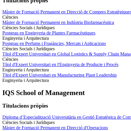
Titulacions pròpies
Màster de Formació Permanent en Direcció de Compres Estratègique
Ciències
Màster de Formació Permanent en Indústria Biofarmacèutica
Ciències Socials i Jurídiques
Postgrau en Enginyeria de Plantes Farmacèutiques
Enginyeria i Arquitectura
Postgrau en Perfums i Fragàncies, Mercats i Aplicacions
Ciències Socials i Jurídiques
Títol d'Expert Universitari en Global Logistics & Supply Chain Man
Ciències
Títol d'Expert Universitari en l'Enginyeria de Producte i Procés
Enginyeria i Arquitectura
Títol d'Expert Universitari en Manufacturing Plant Leadership
Enginyeria i Arquitectura
IQS School of Management
Titulacions pròpies
Diploma d’Especialització Universitària en Gestió Estratègica de Co
Ciències Socials i Jurídiques
Màster de Formació Permanent en Direcció d'Operacions