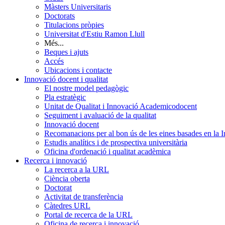
Màsters Universitaris
Doctorats
Titulacions pròpies
Universitat d'Estiu Ramon Llull
Més...
Beques i ajuts
Accés
Ubicacions i contacte
Innovació docent i qualitat
El nostre model pedagògic
Pla estratègic
Unitat de Qualitat i Innovació Academicodocent
Seguiment i avaluació de la qualitat
Innovació docent
Recomanacions per al bon ús de les eines basades en la Int
Estudis analítics i de prospectiva universitària
Oficina d'ordenació i qualitat acadèmica
Recerca i innovació
La recerca a la URL
Ciència oberta
Doctorat
Activitat de transferència
Càtedres URL
Portal de recerca de la URL
Oficina de recerca i innovació