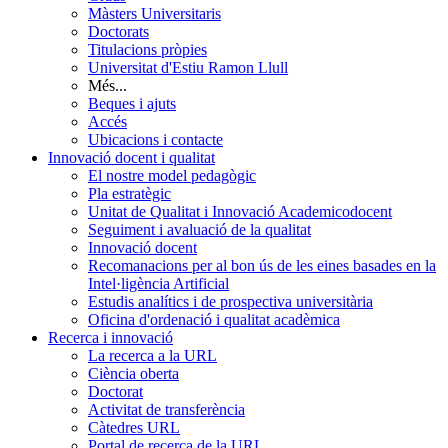
Màsters Universitaris
Doctorats
Titulacions pròpies
Universitat d'Estiu Ramon Llull
Més...
Beques i ajuts
Accés
Ubicacions i contacte
Innovació docent i qualitat
El nostre model pedagògic
Pla estratègic
Unitat de Qualitat i Innovació Academicodocent
Seguiment i avaluació de la qualitat
Innovació docent
Recomanacions per al bon ús de les eines basades en la
Intel·ligència Artificial
Estudis analítics i de prospectiva universitària
Oficina d'ordenació i qualitat acadèmica
Recerca i innovació
La recerca a la URL
Ciència oberta
Doctorat
Activitat de transferència
Càtedres URL
Portal de recerca de la URL