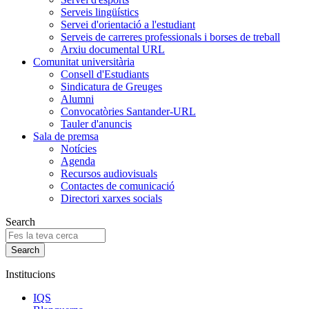
Serveis lingüístics
Servei d'orientació a l'estudiant
Serveis de carreres professionals i borses de treball
Arxiu documental URL
Comunitat universitària
Consell d'Estudiants
Sindicatura de Greuges
Alumni
Convocatòries Santander-URL
Tauler d'anuncis
Sala de premsa
Notícies
Agenda
Recursos audiovisuals
Contactes de comunicació
Directori xarxes socials
Search
Institucions
IQS