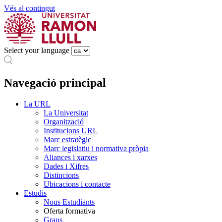
Vés al contingut
Select your language
Navegació principal
La URL
La Universitat
Organització
Institucions URL
Marc estratègic
Marc legislatiu i normativa pròpia
Aliances i xarxes
Dades i Xifres
Distincions
Ubicacions i contacte
Estudis
Nous Estudiants
Oferta formativa
Graus