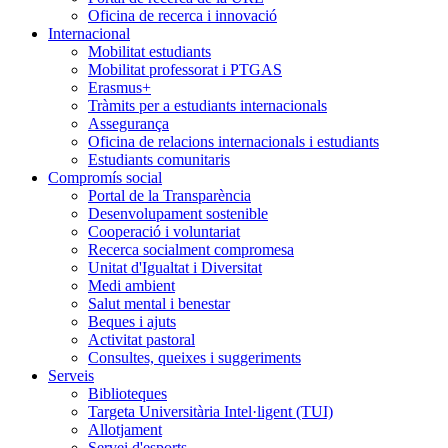
Oficina de recerca i innovació
Internacional
Mobilitat estudiants
Mobilitat professorat i PTGAS
Erasmus+
Tràmits per a estudiants internacionals
Assegurança
Oficina de relacions internacionals i estudiants
Estudiants comunitaris
Compromís social
Portal de la Transparència
Desenvolupament sostenible
Cooperació i voluntariat
Recerca socialment compromesa
Unitat d'Igualtat i Diversitat
Medi ambient
Salut mental i benestar
Beques i ajuts
Activitat pastoral
Consultes, queixes i suggeriments
Serveis
Biblioteques
Targeta Universitària Intel·ligent (TUI)
Allotjament
Servei d'esports