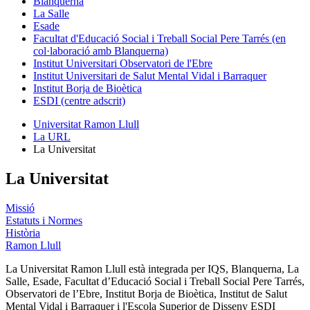
Blanquerna
La Salle
Esade
Facultat d'Educació Social i Treball Social Pere Tarrés (en
col·laboració amb Blanquerna)
Institut Universitari Observatori de l'Ebre
Institut Universitari de Salut Mental Vidal i Barraquer
Institut Borja de Bioètica
ESDI (centre adscrit)
Universitat Ramon Llull
La URL
La Universitat
La Universitat
Missió
Estatuts i Normes
Història
Ramon Llull
La Universitat Ramon Llull està integrada per IQS, Blanquerna, La
Salle, Esade, Facultat d’Educació Social i Treball Social Pere Tarrés,
Observatori de l’Ebre, Institut Borja de Bioètica, Institut de Salut
Mental Vidal i Barraquer i l'Escola Superior de Disseny ESDI