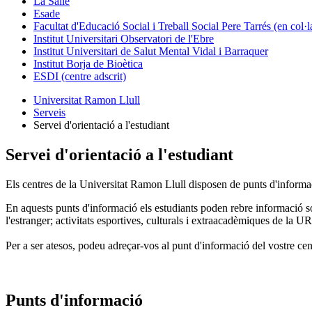
La Salle
Esade
Facultat d'Educació Social i Treball Social Pere Tarrés (en col
Institut Universitari Observatori de l'Ebre
Institut Universitari de Salut Mental Vidal i Barraquer
Institut Borja de Bioètica
ESDI (centre adscrit)
Universitat Ramon Llull
Serveis
Servei d'orientació a l'estudiant
Servei d'orientació a l'estudiant
Els centres de la Universitat Ramon Llull disposen de punts d'informació
En aquests punts d'informació els estudiants poden rebre informació sob
l'estranger; activitats esportives, culturals i extraacadèmiques de la UR
Per a ser atesos, podeu adreçar-vos al punt d'informació del vostre cent
Punts d'informació