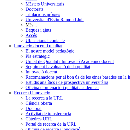
Màsters Universitaris
Doctorats
Titulacions pròpies
Universitat d'Estiu Ramon Llull
Més...
Beques i ajuts
Accés
Ubicacions i contacte
Innovació docent i qualitat
El nostre model pedagògic
Pla estratègic
Unitat de Qualitat i Innovació Academicodocent
Seguiment i avaluació de la qualitat
Innovació docent
Recomanacions per al bon ús de les eines basades en la Int
Estudis analítics i de prospectiva universitària
Oficina d'ordenació i qualitat acadèmica
Recerca i innovació
La recerca a la URL
Ciència oberta
Doctorat
Activitat de transferència
Càtedres URL
Portal de recerca de la URL
Oficina de recerca i innovació