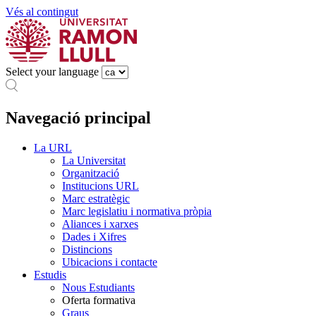
Vés al contingut
Select your language
Navegació principal
La URL
La Universitat
Organització
Institucions URL
Marc estratègic
Marc legislatiu i normativa pròpia
Aliances i xarxes
Dades i Xifres
Distincions
Ubicacions i contacte
Estudis
Nous Estudiants
Oferta formativa
Graus