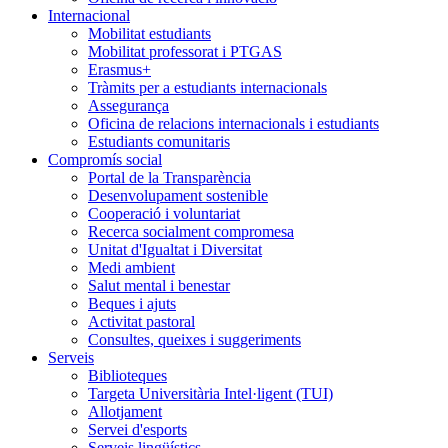
Internacional
Mobilitat estudiants
Mobilitat professorat i PTGAS
Erasmus+
Tràmits per a estudiants internacionals
Assegurança
Oficina de relacions internacionals i estudiants
Estudiants comunitaris
Compromís social
Portal de la Transparència
Desenvolupament sostenible
Cooperació i voluntariat
Recerca socialment compromesa
Unitat d'Igualtat i Diversitat
Medi ambient
Salut mental i benestar
Beques i ajuts
Activitat pastoral
Consultes, queixes i suggeriments
Serveis
Biblioteques
Targeta Universitària Intel·ligent (TUI)
Allotjament
Servei d'esports
Serveis lingüístics