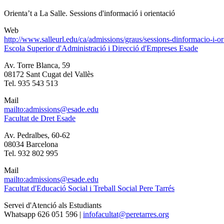
Orienta’t a La Salle. Sessions d'informació i orientació
Web
http://www.salleurl.edu/ca/admissions/graus/sessions-dinformacio-i-or
Escola Superior d'Administració i Direcció d'Empreses Esade
Av. Torre Blanca, 59
08172 Sant Cugat del Vallès
Tel. 935 543 513
Mail
mailto:admissions@esade.edu
Facultat de Dret Esade
Av. Pedralbes, 60-62
08034 Barcelona
Tel. 932 802 995
Mail
mailto:admissions@esade.edu
Facultat d'Educació Social i Treball Social Pere Tarrés
Servei d'Atenció als Estudiants
Whatsapp 626 051 596 |
infofacultat@peretarres.org