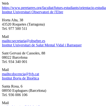
Web
https://www.peretarres.org/facultat/futurs-estudiants/orientacio-estudia
Institut Universitari Observatori de l'Ebre
Horta Alta, 38
43520 Roquetes (Tarragona)
Tel. 977 500 511
Mail
mailto:secretaria@obsebre.es
Institut Universitari de Salut Mental Vidal i Barraquer
Sant Gervasi de Cassoles, 88
08022 Barcelona
Tel. 934 340 001
Mail
mailto:docencia@fvb.cat
Institut Borja de Bioètica
Santa Rosa, 6
08950 Esplugues (Barcelona)
Tel. 936 006 106
Mail