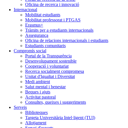
Oficina de recerca i innovació
Internacional
Mobilitat estudiants
Mobilitat professorat i PTGAS
Erasmus+
Tràmits per a estudiants internacionals
Assegurança
Oficina de relacions internacionals i estudiants
Estudiants comunitaris
Compromís social
Portal de la Transparència
Desenvolupament sostenible
Cooperació i voluntariat
Recerca socialment compromesa
Unitat d'Igualtat i Diversitat
Medi ambient
Salut mental i benestar
Beques i ajuts
Activitat pastoral
Consultes, queixes i suggeriments
Serveis
Biblioteques
Targeta Universitària Intel·ligent (TUI)
Allotjament
Servei d'esports