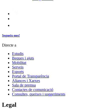
Segueix-nos!
Directe a
Estudis
Beques i ajuts
Mobilitat
Serveis
Esports
Portal de Transparència
Aliances i Xarxes
Sala de premsa
Contactes de comunicació
Consultes, queixes i suggeriments
Legal