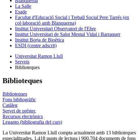
Blanquerna
La Salle
Esade
Facultat d'Educació Social i Treball Social Pere Tarrés (en
col·laboració amb Blanquerna)
Institut Universitari Observatori de l'Ebre
Institut Universitari de Salut Mental Vidal i Barraquer
Institut Borja de Bioètica
ESDI (centre adscrit)
Universitat Ramon Llull
Serveis
Biblioteques
Biblioteques
Biblioteques
Fons bibliogràfic
Catàleg
Servei de préstec
Recursos electrònics
Leganto (bibliografia del curs)
La Universitat Ramon Llull compta actualment amb 13 biblioteques
especialitzades,
1.418 punts de lectura
i 900.704 documents de fons