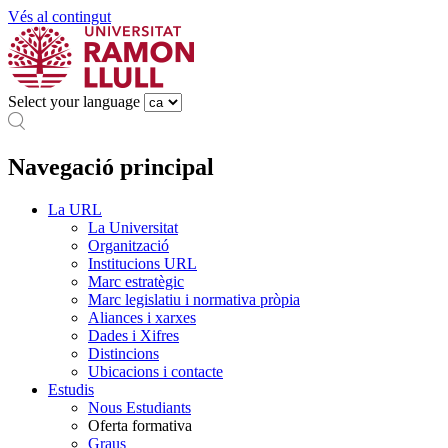
Vés al contingut
Select your language
Navegació principal
La URL
La Universitat
Organització
Institucions URL
Marc estratègic
Marc legislatiu i normativa pròpia
Aliances i xarxes
Dades i Xifres
Distincions
Ubicacions i contacte
Estudis
Nous Estudiants
Oferta formativa
Graus