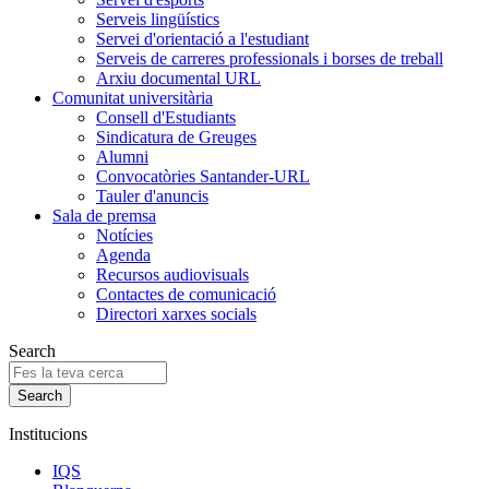
Serveis lingüístics
Servei d'orientació a l'estudiant
Serveis de carreres professionals i borses de treball
Arxiu documental URL
Comunitat universitària
Consell d'Estudiants
Sindicatura de Greuges
Alumni
Convocatòries Santander-URL
Tauler d'anuncis
Sala de premsa
Notícies
Agenda
Recursos audiovisuals
Contactes de comunicació
Directori xarxes socials
Search
Institucions
IQS