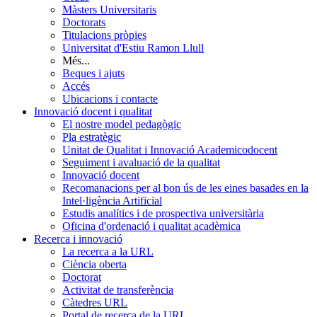
Màsters Universitaris
Doctorats
Titulacions pròpies
Universitat d'Estiu Ramon Llull
Més...
Beques i ajuts
Accés
Ubicacions i contacte
Innovació docent i qualitat
El nostre model pedagògic
Pla estratègic
Unitat de Qualitat i Innovació Academicodocent
Seguiment i avaluació de la qualitat
Innovació docent
Recomanacions per al bon ús de les eines basades en la
Intel·ligència Artificial
Estudis analítics i de prospectiva universitària
Oficina d'ordenació i qualitat acadèmica
Recerca i innovació
La recerca a la URL
Ciència oberta
Doctorat
Activitat de transferència
Càtedres URL
Portal de recerca de la URL