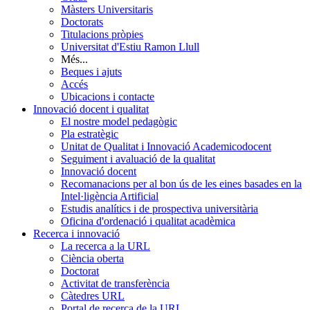
Màsters Universitaris
Doctorats
Titulacions pròpies
Universitat d'Estiu Ramon Llull
Més...
Beques i ajuts
Accés
Ubicacions i contacte
Innovació docent i qualitat
El nostre model pedagògic
Pla estratègic
Unitat de Qualitat i Innovació Academicodocent
Seguiment i avaluació de la qualitat
Innovació docent
Recomanacions per al bon ús de les eines basades en la
Intel·ligència Artificial
Estudis analítics i de prospectiva universitària
Oficina d'ordenació i qualitat acadèmica
Recerca i innovació
La recerca a la URL
Ciència oberta
Doctorat
Activitat de transferència
Càtedres URL
Portal de recerca de la URL