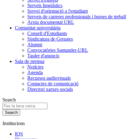
Serveis lingüístics
Servei d'orientació a l'estudiant
Serveis de carreres professionals i borses de treball
Arxiu documental URL
Comunitat universitària
Consell d'Estudiants
Sindicatura de Greuges
Alumni
Convocatòries Santander-URL
Tauler d'anuncis
Sala de premsa
Notícies
Agenda
Recursos audiovisuals
Contactes de comunicació
Directori xarxes socials
Search
Institucions
IQS