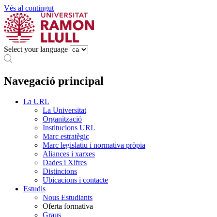
Vés al contingut
Select your language
Navegació principal
La URL
La Universitat
Organització
Institucions URL
Marc estratègic
Marc legislatiu i normativa pròpia
Aliances i xarxes
Dades i Xifres
Distincions
Ubicacions i contacte
Estudis
Nous Estudiants
Oferta formativa
Graus