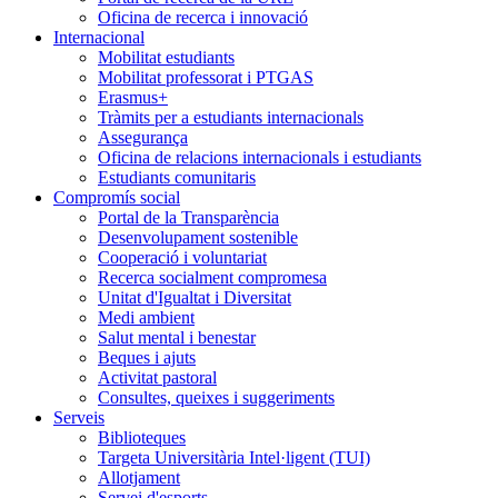
Oficina de recerca i innovació
Internacional
Mobilitat estudiants
Mobilitat professorat i PTGAS
Erasmus+
Tràmits per a estudiants internacionals
Assegurança
Oficina de relacions internacionals i estudiants
Estudiants comunitaris
Compromís social
Portal de la Transparència
Desenvolupament sostenible
Cooperació i voluntariat
Recerca socialment compromesa
Unitat d'Igualtat i Diversitat
Medi ambient
Salut mental i benestar
Beques i ajuts
Activitat pastoral
Consultes, queixes i suggeriments
Serveis
Biblioteques
Targeta Universitària Intel·ligent (TUI)
Allotjament
Servei d'esports