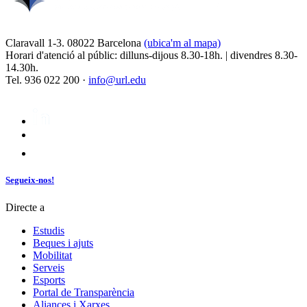
Claravall 1-3. 08022 Barcelona
(ubica'm al mapa)
Horari d'atenció al públic: dilluns-dijous 8.30-18h. | divendres 8.30-
14.30h.
Tel. 936 022 200 ·
info@url.edu
Segueix-nos!
Directe a
Estudis
Beques i ajuts
Mobilitat
Serveis
Esports
Portal de Transparència
Aliances i Xarxes