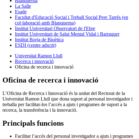
Blanquerna
La Salle
Esade
Facultat d'Educació Social i Treball Social Pere Tarrés (en
col·laboració amb Blanquerna)
Institut Universitari Observatori de l'Ebre
Institut Universitari de Salut Mental Vidal i Barraquer
Institut Borja de Bioètica
ESDI (centre adscrit)
Universitat Ramon Llull
Recerca i innovació
Oficina de recerca i innovació
Oficina de recerca i innovació
L’Oficina de Recerca i Innovació és la unitat del Rectorat de la
Universitat Ramon Llull que dona suport al personal investigador i
treballa per facilitar-los l’accés a ajuts i programes de suport a la
recerca, la transferència i la innovació.
Principals funcions
Facilitar l’accés del personal investigador a ajuts i programes