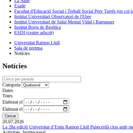
La Salle
Esade
Facultat d'Educació Social i Treball Social Pere Tarrés (en col
Institut Universitari Observatori de l'Ebre
Institut Universitari de Salut Mental Vidal i Barraquer
Institut Borja de Bioètica
ESDI (centre adscrit)
Universitat Ramon Llull
Sala de premsa
Notícies
Notícies
Categoria
Dates
Totes
Elaborat el
Elaborat el
20.07.2026
La 28a edició Universitat d’Estiu Ramon Llull Puigcerdà clou amb mé
Activitats, Institucional