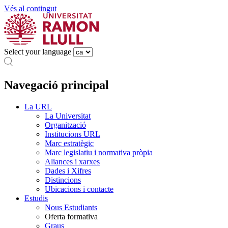
Vés al contingut
Select your language
Navegació principal
La URL
La Universitat
Organització
Institucions URL
Marc estratègic
Marc legislatiu i normativa pròpia
Aliances i xarxes
Dades i Xifres
Distincions
Ubicacions i contacte
Estudis
Nous Estudiants
Oferta formativa
Graus