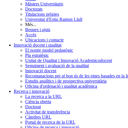
Màsters Universitaris
Doctorats
Titulacions pròpies
Universitat d'Estiu Ramon Llull
Més...
Beques i ajuts
Accés
Ubicacions i contacte
Innovació docent i qualitat
El nostre model pedagògic
Pla estratègic
Unitat de Qualitat i Innovació Academicodocent
Seguiment i avaluació de la qualitat
Innovació docent
Recomanacions per al bon ús de les eines basades en la Int
Estudis analítics i de prospectiva universitària
Oficina d'ordenació i qualitat acadèmica
Recerca i innovació
La recerca a la URL
Ciència oberta
Doctorat
Activitat de transferència
Càtedres URL
Portal de recerca de la URL
Oficina de recerca i innovació