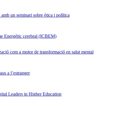
amb un seminari sobre ètica i política
me Energètic cerebral (ICBEM)
tzació com a motor de transformació en salut mental
us a l’estranger
gital Leaders in Higher Education