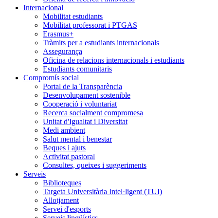
Internacional
Mobilitat estudiants
Mobilitat professorat i PTGAS
Erasmus+
Tràmits per a estudiants internacionals
Assegurança
Oficina de relacions internacionals i estudiants
Estudiants comunitaris
Compromís social
Portal de la Transparència
Desenvolupament sostenible
Cooperació i voluntariat
Recerca socialment compromesa
Unitat d'Igualtat i Diversitat
Medi ambient
Salut mental i benestar
Beques i ajuts
Activitat pastoral
Consultes, queixes i suggeriments
Serveis
Biblioteques
Targeta Universitària Intel·ligent (TUI)
Allotjament
Servei d'esports
Serveis lingüístics