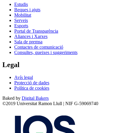
Estudis
Beques i ajuts
Mobilitat
Serveis
Esports
Portal de Transparència
Aliances i Xarxes
Sala de premsa
Contactes de comunicació
Consultes, queixes i suggeriments
Legal
Avís legal
Protecció de dades
Política de cookies
Baked by
Digital Bakers
©2019 Universitat Ramon Llull | NIF G-59069740