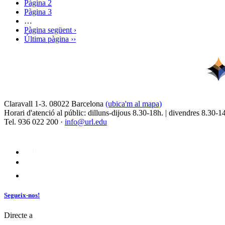
Pàgina
2
Pàgina
3
…
Pàgina següent
›
Última pàgina
››
Claravall 1-3. 08022 Barcelona
(ubica'm al mapa)
Horari d'atenció al públic: dilluns-dijous 8.30-18h. | divendres 8.30-1
Tel. 936 022 200 ·
info@url.edu
Segueix-nos!
Directe a