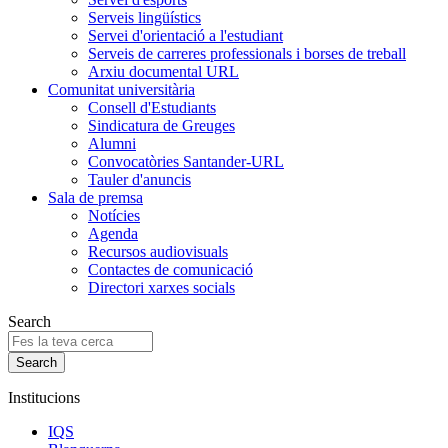
Serveis lingüístics
Servei d'orientació a l'estudiant
Serveis de carreres professionals i borses de treball
Arxiu documental URL
Comunitat universitària
Consell d'Estudiants
Sindicatura de Greuges
Alumni
Convocatòries Santander-URL
Tauler d'anuncis
Sala de premsa
Notícies
Agenda
Recursos audiovisuals
Contactes de comunicació
Directori xarxes socials
Search
Institucions
IQS