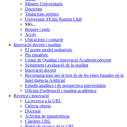
Màsters Universitaris
Doctorats
Titulacions pròpies
Universitat d'Estiu Ramon Llull
Més...
Beques i ajuts
Accés
Ubicacions i contacte
Innovació docent i qualitat
El nostre model pedagògic
Pla estratègic
Unitat de Qualitat i Innovació Academicodocent
Seguiment i avaluació de la qualitat
Innovació docent
Recomanacions per al bon ús de les eines basades en la
Intel·ligència Artificial
Estudis analítics i de prospectiva universitària
Oficina d'ordenació i qualitat acadèmica
Recerca i innovació
La recerca a la URL
Ciència oberta
Doctorat
Activitat de transferència
Càtedres URL
Portal de recerca de la URL