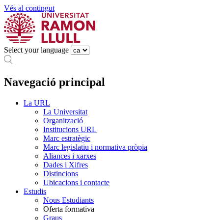
Vés al contingut
Select your language
Navegació principal
La URL
La Universitat
Organització
Institucions URL
Marc estratègic
Marc legislatiu i normativa pròpia
Aliances i xarxes
Dades i Xifres
Distincions
Ubicacions i contacte
Estudis
Nous Estudiants
Oferta formativa
Graus