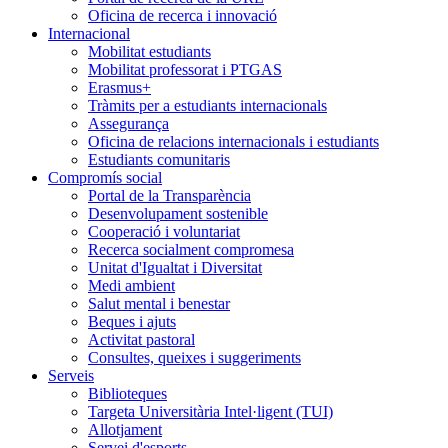
Oficina de recerca i innovació
Internacional
Mobilitat estudiants
Mobilitat professorat i PTGAS
Erasmus+
Tràmits per a estudiants internacionals
Assegurança
Oficina de relacions internacionals i estudiants
Estudiants comunitaris
Compromís social
Portal de la Transparència
Desenvolupament sostenible
Cooperació i voluntariat
Recerca socialment compromesa
Unitat d'Igualtat i Diversitat
Medi ambient
Salut mental i benestar
Beques i ajuts
Activitat pastoral
Consultes, queixes i suggeriments
Serveis
Biblioteques
Targeta Universitària Intel·ligent (TUI)
Allotjament
Servei d'esports