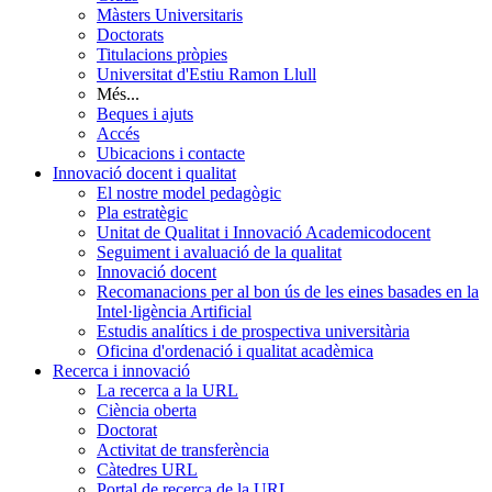
Màsters Universitaris
Doctorats
Titulacions pròpies
Universitat d'Estiu Ramon Llull
Més...
Beques i ajuts
Accés
Ubicacions i contacte
Innovació docent i qualitat
El nostre model pedagògic
Pla estratègic
Unitat de Qualitat i Innovació Academicodocent
Seguiment i avaluació de la qualitat
Innovació docent
Recomanacions per al bon ús de les eines basades en la
Intel·ligència Artificial
Estudis analítics i de prospectiva universitària
Oficina d'ordenació i qualitat acadèmica
Recerca i innovació
La recerca a la URL
Ciència oberta
Doctorat
Activitat de transferència
Càtedres URL
Portal de recerca de la URL