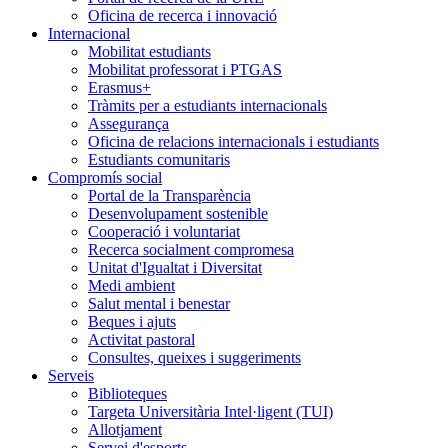
Oficina de recerca i innovació
Internacional
Mobilitat estudiants
Mobilitat professorat i PTGAS
Erasmus+
Tràmits per a estudiants internacionals
Assegurança
Oficina de relacions internacionals i estudiants
Estudiants comunitaris
Compromís social
Portal de la Transparència
Desenvolupament sostenible
Cooperació i voluntariat
Recerca socialment compromesa
Unitat d'Igualtat i Diversitat
Medi ambient
Salut mental i benestar
Beques i ajuts
Activitat pastoral
Consultes, queixes i suggeriments
Serveis
Biblioteques
Targeta Universitària Intel·ligent (TUI)
Allotjament
Servei d'esports