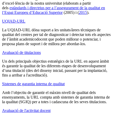
d’excel·lència de la nostra universitat (elaborats a partir
dels
estàndards i directrius per a l’assegurament de la qualitat en
l’Espai Europeu d’Educació Superior
(2005) i (
2015
).
UQIAD-URL
La UQIAD-URL dóna suport a les unitats/àrees tècniques de
qualitat del centres per tal de diagnosticar i detectar tots els aspectes
de l’àmbit academicodocent que poden millorar o potenciar, i
proposa plans de suport i de millora per abordar-los.
Avaluació de titulacions
Un dels principals objectius estratègics de la URL en aquest àmbit
és garantir la qualitat de les diferents etapes de desenvolupament
d’una titulació (des del disseny inicial, passant per la implantació,
fins a arribar a l'acreditació).
Sistemes de garantia interna de qualitat
Amb l’objectiu de garantir el màxim nivell de qualitat dels
ensenyaments, la URL compta amb sistemes de garantia interna de
la qualitat (SGIQ) per a totes i cadascuna de les seves titulacions.
Avaluació de l'activitat docent