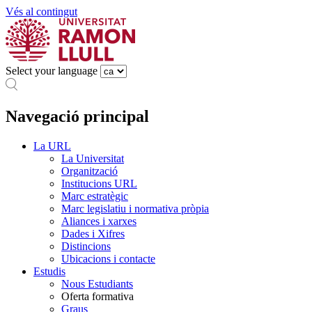
Vés al contingut
Select your language
Navegació principal
La URL
La Universitat
Organització
Institucions URL
Marc estratègic
Marc legislatiu i normativa pròpia
Aliances i xarxes
Dades i Xifres
Distincions
Ubicacions i contacte
Estudis
Nous Estudiants
Oferta formativa
Graus