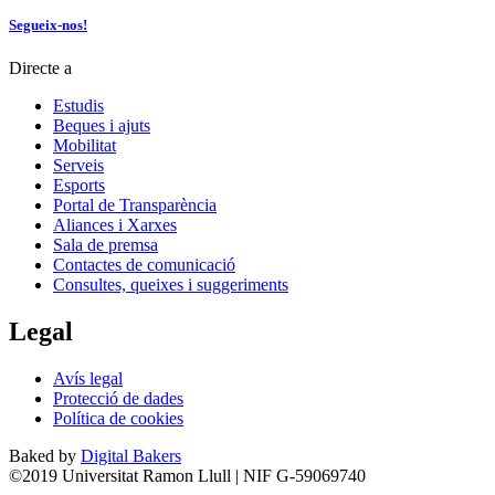
Segueix-nos!
Directe a
Estudis
Beques i ajuts
Mobilitat
Serveis
Esports
Portal de Transparència
Aliances i Xarxes
Sala de premsa
Contactes de comunicació
Consultes, queixes i suggeriments
Legal
Avís legal
Protecció de dades
Política de cookies
Baked by
Digital Bakers
©2019 Universitat Ramon Llull | NIF G-59069740