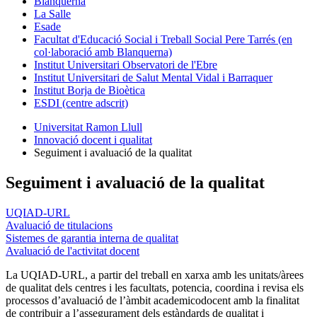
Blanquerna
La Salle
Esade
Facultat d'Educació Social i Treball Social Pere Tarrés (en
col·laboració amb Blanquerna)
Institut Universitari Observatori de l'Ebre
Institut Universitari de Salut Mental Vidal i Barraquer
Institut Borja de Bioètica
ESDI (centre adscrit)
Universitat Ramon Llull
Innovació docent i qualitat
Seguiment i avaluació de la qualitat
Seguiment i avaluació de la qualitat
UQIAD-URL
Avaluació de titulacions
Sistemes de garantia interna de qualitat
Avaluació de l'activitat docent
La UQIAD-URL, a partir del treball en xarxa amb les unitats/àrees
de qualitat dels centres i les facultats, potencia, coordina i revisa els
processos d’avaluació de l’àmbit academicodocent amb la finalitat
de contribuir a l’assegurament dels estàndards de qualitat i