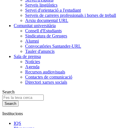
Serveis lingüístics
Servei d'orientació a l'estudiant
Serveis de carreres professionals i borses de treball
Arxiu documental URL
Comunitat universitària
Consell d'Estudiants
Sindicatura de Greuges
Alumni
Convocatòries Santander-URL
Tauler d'anuncis
Sala de premsa
Notícies
Agenda
Recursos audiovisuals
Contactes de comunicació
Directori xarxes socials
Search
Institucions
IQS