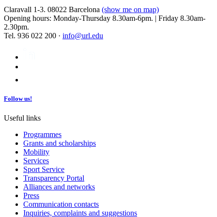
Claravall 1-3. 08022 Barcelona
(show me on map)
Opening hours: Monday-Thursday 8.30am-6pm. | Friday 8.30am-
2.30pm.
Tel. 936 022 200 ·
info@url.edu
Follow us!
Useful links
Programmes
Grants and scholarships
Mobility
Services
Sport Service
Transparency Portal
Alliances and networks
Press
Communication contacts
Inquiries, complaints and suggestions