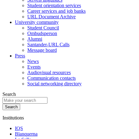
Student orientation services
Career services and job banks
URL Document Archive
University community
Student Council
Ombudsperson
Alumni
Santander-URL Calls
Message board
Press
News
Events
Audiovisual resources
Communication contacts
Social networking directory
Search
Institutions
IQS
Blanquerna