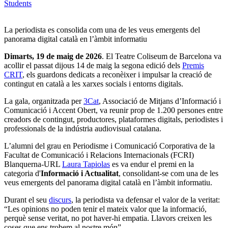
Students
La periodista es consolida com una de les veus emergents del
panorama digital català en l’àmbit informatiu
Dimarts, 19 de maig de 2026
. El Teatre Coliseum de Barcelona va
acollir el passat dijous 14 de maig la segona edició dels
Premis
CRIT
, els guardons dedicats a reconèixer i impulsar la creació de
contingut en català a les xarxes socials i entorns digitals.
La gala, organitzada per
3Cat
, Associació de Mitjans d’Informació i
Comunicació i Accent Obert, va reunir prop de 1.200 persones entre
creadors de contingut, productores, plataformes digitals, periodistes i
professionals de la indústria audiovisual catalana.
L’alumni del grau en Periodisme i Comunicació Corporativa de la
Facultat de Comunicació i Relacions Internacionals (FCRI)
Blanquerna-URL
Laura Tapiolas
es va endur el premi en la
categoria d'
Informació i Actualitat
, consolidant-se com una de les
veus emergents del panorama digital català en l’àmbit informatiu.
Durant el seu
discurs
, la periodista va defensar el valor de la veritat:
“Les opinions no poden tenir el mateix valor que la informació,
perquè sense veritat, no pot haver-hi empatia. Llavors creixen les
coses que ens trobem al nostre món”.