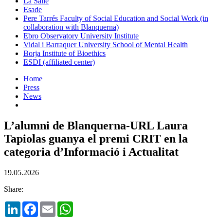
La Salle
Esade
Pere Tarrés Faculty of Social Education and Social Work (in
collaboration with Blanquerna)
Ebro Observatory University Institute
Vidal i Barraquer University School of Mental Health
Borja Institute of Bioethics
ESDI (affiliated center)
Home
Press
News
L’alumni de Blanquerna-URL Laura
Tapiolas guanya el premi CRIT en la
categoria d’Informació i Actualitat
19.05.2026
Share:
LinkedIn
Facebook
Email
WhatsApp