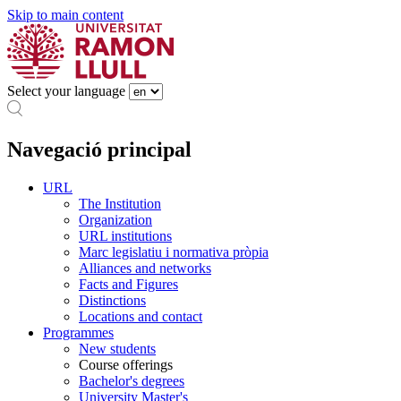
Skip to main content
Select your language
Navegació principal
URL
The Institution
Organization
URL institutions
Marc legislatiu i normativa pròpia
Alliances and networks
Facts and Figures
Distinctions
Locations and contact
Programmes
New students
Course offerings
Bachelor's degrees
University Master's