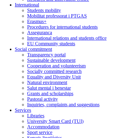
International
Students mobility
Mobilitat professorat i PTGAS
Erasmus+
Procedures for international students
Assegurança
International relations and students office
EU Community students
Social commitment
Transparency portal
Sustainable development
Cooperation and volunteerism
Socially committed research
Equality and Diversity Unit
Natural environment
Salut mental i benestar
Grants and scholarships
Pastoral activity
Inquiries, complaints and suggestions
Services
Libraries
University Smart Card (TUI)
Accommodation
Sport service
Serveis lingüístics