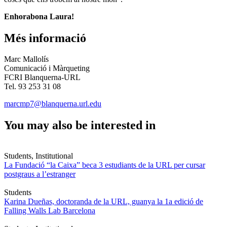
Enhorabona Laura!
Més informació
Marc Mallolís
Comunicació i Màrqueting
FCRI Blanquerna-URL
Tel. 93 253 31 08
marcmp7@blanquerna.url.edu
You may also be interested in
Students, Institutional
La Fundació “la Caixa” beca 3 estudiants de la URL per cursar
postgraus a l’estranger
Students
Karina Dueñas, doctoranda de la URL, guanya la 1a edició de
Falling Walls Lab Barcelona