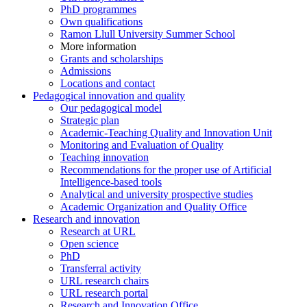
PhD programmes
Own qualifications
Ramon Llull University Summer School
More information
Grants and scholarships
Admissions
Locations and contact
Pedagogical innovation and quality
Our pedagogical model
Strategic plan
Academic-Teaching Quality and Innovation Unit
Monitoring and Evaluation of Quality
Teaching innovation
Recommendations for the proper use of Artificial
Intelligence-based tools
Analytical and university prospective studies
Academic Organization and Quality Office
Research and innovation
Research at URL
Open science
PhD
Transferral activity
URL research chairs
URL research portal
Research and Innovation Office