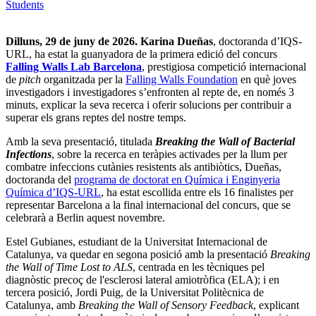
Students
Dilluns, 29 de juny de 2026.
Karina Dueñas
, doctoranda d’IQS-
URL, ha estat la guanyadora de la primera edició del concurs
Falling Walls Lab Barcelona
, prestigiosa competició internacional
de
pitch
organitzada per la
Falling Walls Foundation
en què joves
investigadors i investigadores s’enfronten al repte de, en només 3
minuts, explicar la seva recerca i oferir solucions per contribuir a
superar els grans reptes del nostre temps.
Amb la seva presentació, titulada
Breaking the Wall of Bacterial
Infections
, sobre la recerca en teràpies activades per la llum per
combatre infeccions cutànies resistents als antibiòtics, Dueñas,
doctoranda del
programa de doctorat en Química i Enginyeria
Química d’IQS-URL
, ha estat escollida entre els 16 finalistes per
representar Barcelona a la final internacional del concurs, que se
celebrarà a Berlin aquest novembre.
Estel Gubianes, estudiant de la Universitat Internacional de
Catalunya, va quedar en segona posició amb la presentació
Breaking
the Wall of Time Lost to ALS
, centrada en les tècniques pel
diagnòstic precoç de l'esclerosi lateral amiotròfica (ELA); i en
tercera posició, Jordi Puig, de la Universitat Politècnica de
Catalunya, amb
Breaking the Wall of Sensory Feedback
, explicant