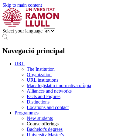
Skip to main content
Select your language
Navegació principal
URL
The Institution
Organization
URL institutions
Marc legislatiu i normativa pròpia
Alliances and networks
Facts and Figures
Distinctions
Locations and contact
Programmes
New students
Course offerings
Bachelor's degrees
University Master's