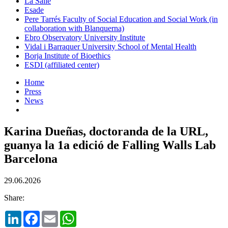
La Salle
Esade
Pere Tarrés Faculty of Social Education and Social Work (in
collaboration with Blanquerna)
Ebro Observatory University Institute
Vidal i Barraquer University School of Mental Health
Borja Institute of Bioethics
ESDI (affiliated center)
Home
Press
News
Karina Dueñas, doctoranda de la URL,
guanya la 1a edició de Falling Walls Lab
Barcelona
29.06.2026
Share:
LinkedIn
Facebook
Email
WhatsApp