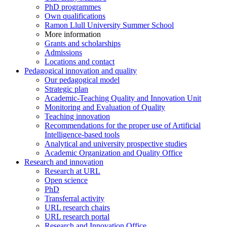
PhD programmes
Own qualifications
Ramon Llull University Summer School
More information
Grants and scholarships
Admissions
Locations and contact
Pedagogical innovation and quality
Our pedagogical model
Strategic plan
Academic-Teaching Quality and Innovation Unit
Monitoring and Evaluation of Quality
Teaching innovation
Recommendations for the proper use of Artificial
Intelligence-based tools
Analytical and university prospective studies
Academic Organization and Quality Office
Research and innovation
Research at URL
Open science
PhD
Transferral activity
URL research chairs
URL research portal
Research and Innovation Office