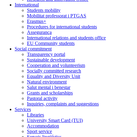
International
Students mobility
Mobilitat professorat i PTGAS
Erasmus+
Procedures for international students
Assegurança
International relations and students office
EU Community students
Social commitment
Transparency portal
Sustainable development
Cooperation and volunteerism
Socially committed research
Equality and Diversity Unit
Natural environment
Salut mental i benestar
Grants and scholarships
Pastoral activity
Inquiries, complaints and suggestions
Services
Libraries
University Smart Card (TUI)
Accommodation
Sport service
Serveis lingüístics