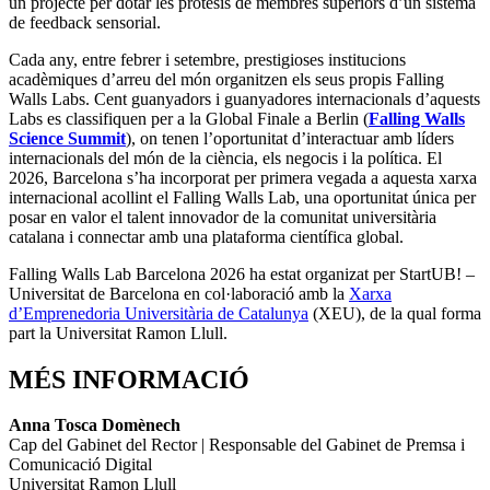
un projecte per dotar les pròtesis de membres superiors d’un sistema
de feedback sensorial.
Cada any, entre febrer i setembre, prestigioses institucions
acadèmiques d’arreu del món organitzen els seus propis Falling
Walls Labs. Cent guanyadors i guanyadores internacionals d’aquests
Labs es classifiquen per a la Global Finale a Berlin (
Falling Walls
Science Summit
), on tenen l’oportunitat d’interactuar amb líders
internacionals del món de la ciència, els negocis i la política. El
2026, Barcelona s’ha incorporat per primera vegada a aquesta xarxa
internacional acollint el Falling Walls Lab, una oportunitat única per
posar en valor el talent innovador de la comunitat universitària
catalana i connectar amb una plataforma científica global.
Falling Walls Lab Barcelona 2026 ha estat organizat per StartUB! –
Universitat de Barcelona en col·laboració amb la
Xarxa
d’Emprenedoria Universitària de Catalunya
(XEU), de la qual forma
part la Universitat Ramon Llull.
MÉS INFORMACIÓ
Anna Tosca Domènech
Cap del Gabinet del Rector | Responsable del Gabinet de Premsa i
Comunicació Digital
Universitat Ramon Llull