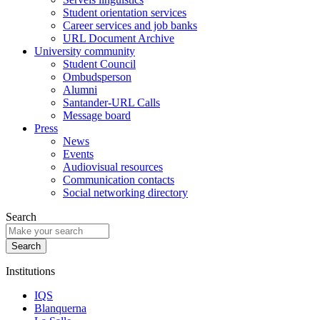
Student orientation services
Career services and job banks
URL Document Archive
University community
Student Council
Ombudsperson
Alumni
Santander-URL Calls
Message board
Press
News
Events
Audiovisual resources
Communication contacts
Social networking directory
Search
Institutions
IQS
Blanquerna