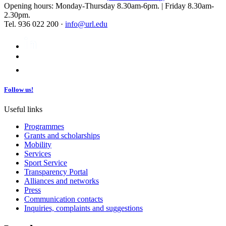
Opening hours: Monday-Thursday 8.30am-6pm. | Friday 8.30am-
2.30pm.
Tel. 936 022 200 ·
info@url.edu
Follow us!
Useful links
Programmes
Grants and scholarships
Mobility
Services
Sport Service
Transparency Portal
Alliances and networks
Press
Communication contacts
Inquiries, complaints and suggestions