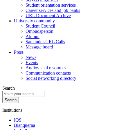
Student orientation services
Career services and job banks
URL Document Archive
University community
Student Council
Ombudsperson
Alumni
Santander-URL Calls
Message board
Press
News
Events
Audiovisual resources
Communication contacts
Social networking directory
Search
Institutions
IQS
Blanquerna