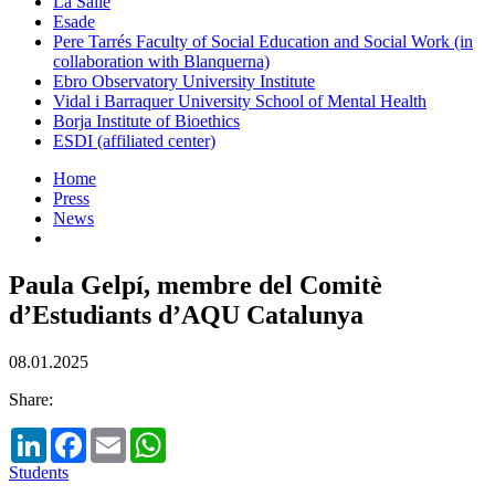
La Salle
Esade
Pere Tarrés Faculty of Social Education and Social Work (in
collaboration with Blanquerna)
Ebro Observatory University Institute
Vidal i Barraquer University School of Mental Health
Borja Institute of Bioethics
ESDI (affiliated center)
Home
Press
News
Paula Gelpí, membre del Comitè
d’Estudiants d’AQU Catalunya
08.01.2025
Share:
LinkedIn
Facebook
Email
WhatsApp
Students