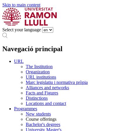
Skip to main content
Select your language
Navegació principal
URL
The Institution
Organization
URL institutions
Marc legislatiu i normativa pròpia
Alliances and networks
Facts and Figures
Distinctions
Locations and contact
Programmes
New students
Course offerings
Bachelor's degrees
University Master's