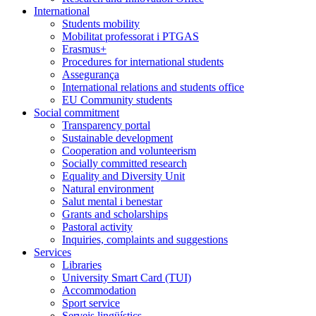
International
Students mobility
Mobilitat professorat i PTGAS
Erasmus+
Procedures for international students
Assegurança
International relations and students office
EU Community students
Social commitment
Transparency portal
Sustainable development
Cooperation and volunteerism
Socially committed research
Equality and Diversity Unit
Natural environment
Salut mental i benestar
Grants and scholarships
Pastoral activity
Inquiries, complaints and suggestions
Services
Libraries
University Smart Card (TUI)
Accommodation
Sport service
Serveis lingüístics