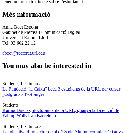
tenen un impacte directe sobre l’estudiantat.
Més informació
Anna Boet Espona
Gabinet de Premsa i Comunicació Digital
Universitat Ramon Llull
Tel. 93 602 22 12
aboet@rectorat.url.edu
You may also be interested in
Students, Institutional
La Fundació “la Caixa” beca 3 estudiants de la URL per cursar
postgraus a l’estranger
Students
Karina Dueñas, doctoranda de la URL, guanya la 1a edició de
Falling Walls Lab Barcelona
Students, Institutional
La iniciativa d’impacte social d’Esade Alumni compleix 20 anys