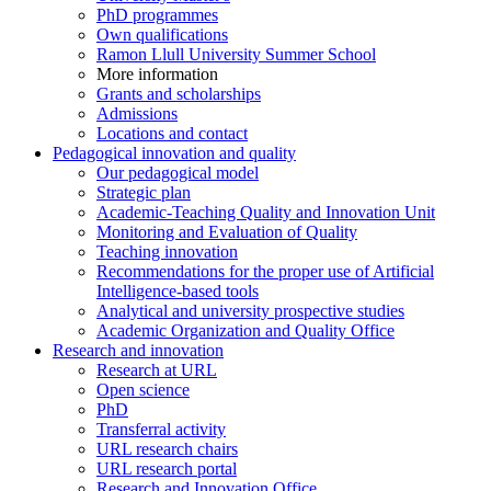
PhD programmes
Own qualifications
Ramon Llull University Summer School
More information
Grants and scholarships
Admissions
Locations and contact
Pedagogical innovation and quality
Our pedagogical model
Strategic plan
Academic-Teaching Quality and Innovation Unit
Monitoring and Evaluation of Quality
Teaching innovation
Recommendations for the proper use of Artificial
Intelligence-based tools
Analytical and university prospective studies
Academic Organization and Quality Office
Research and innovation
Research at URL
Open science
PhD
Transferral activity
URL research chairs
URL research portal
Research and Innovation Office