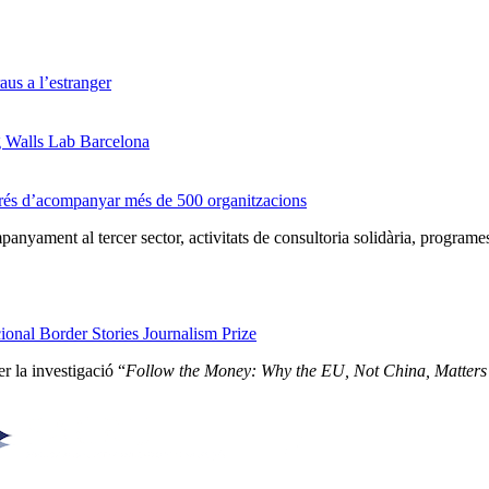
us a l’estranger
g Walls Lab Barcelona
prés d’acompanyar més de 500 organitzacions
nyament al tercer sector, activitats de consultoria solidària, programe
onal Border Stories Journalism Prize
r la investigació “
Follow the Money: Why the EU, Not China, Matters