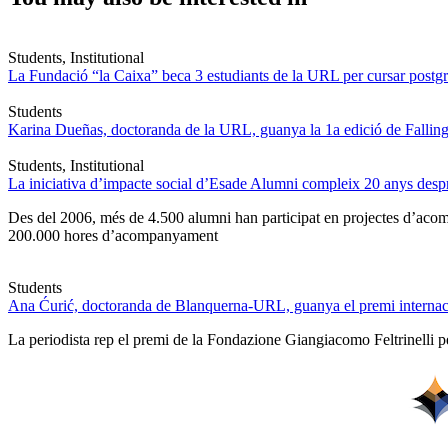
Students, Institutional
La Fundació “la Caixa” beca 3 estudiants de la URL per cursar postgra
Students
Karina Dueñas, doctoranda de la URL, guanya la 1a edició de Fallin
Students, Institutional
La iniciativa d’impacte social d’Esade Alumni compleix 20 anys des
Des del 2006, més de 4.500 alumni han participat en projectes d’acompa
200.000 hores d’acompanyament
Students
Ana Ćurić, doctoranda de Blanquerna-URL, guanya el premi internaci
La periodista rep el premi de la Fondazione Giangiacomo Feltrinelli pe