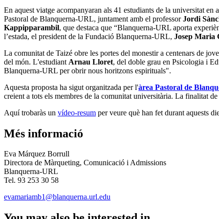
En aquest viatge acompanyaran als 41 estudiants de la universitat en 
Pastoral de Blanquerna-URL, juntament amb el professor
Jordi Sànc
Kappipparambil
, que destaca que “Blanquerna-URL aporta experièncie
l’estada, el president de la Fundació Blanquerna-URL,
Josep Maria 
La comunitat de Taizé obre les portes del monestir a centenars de joves
del món. L'estudiant
Arnau Lloret
, del doble grau en Psicologia i E
Blanquerna-URL per obrir nous horitzons espirituals".
Aquesta proposta ha sigut organitzada per l'
àrea Pastoral de Blan
creient a tots els membres de la comunitat universitària. La finalitat de 
Aquí trobaràs un
vídeo-resum
per veure què han fet durant aquests die
Més informació
Eva Márquez Borrull
Directora de Màrqueting, Comunicació i Admissions
Blanquerna-URL
Tel. 93 253 30 58
evamariamb1@blanquerna.url.edu
You may also be interested in