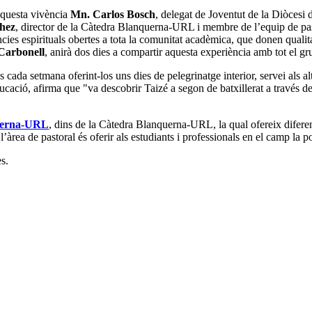
aquesta vivència
Mn. Carlos Bosch
, delegat de Joventut de la Diòcesi
hez
, director de la Càtedra Blanquerna-URL i membre de l’equip de p
s espirituals obertes a tota la comunitat acadèmica, que donen qualitat
Carbonell
, anirà dos dies a compartir aquesta experiència amb tot el gr
 cada setmana oferint-los uns dies de pelegrinatge interior, servei als a
ducació, afirma que "va descobrir Taizé a segon de batxillerat a través 
querna-URL
, dins de la Càtedra Blanquerna-URL, la qual ofereix diferen
l’àrea de pastoral és oferir als estudiants i professionals en el camp la pos
s.