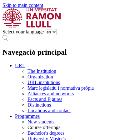
Skip to main content
Select your language
Navegació principal
URL
The Institution
Organization
URL institutions
Marc legislatiu i normativa pròpia
Alliances and networks
Facts and Figures
Distinctions
Locations and contact
Programmes
New students
Course offerings
Bachelor's degrees
University Master's