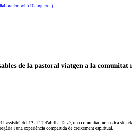
llaboration with Blanquerna)
bles de la pastoral viatgen a la comunitat 
L assistirà del 13 al 17 d'abril a Taizé, una comunitat monàstica situa
pregària i una experiència compartida de creixement espiritual.