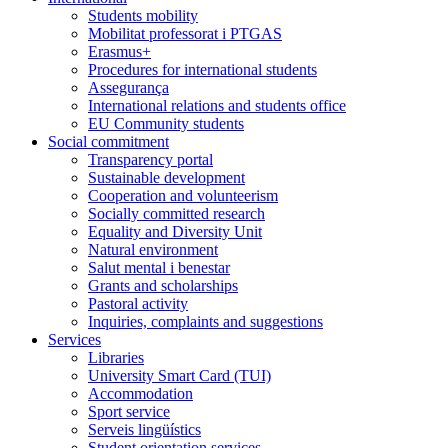
Students mobility
Mobilitat professorat i PTGAS
Erasmus+
Procedures for international students
Assegurança
International relations and students office
EU Community students
Social commitment
Transparency portal
Sustainable development
Cooperation and volunteerism
Socially committed research
Equality and Diversity Unit
Natural environment
Salut mental i benestar
Grants and scholarships
Pastoral activity
Inquiries, complaints and suggestions
Services
Libraries
University Smart Card (TUI)
Accommodation
Sport service
Serveis lingüístics
Student orientation services