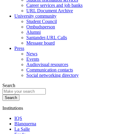
Career services and job banks
URL Document Archive
University community
Student Council
Ombudsperson
Alumni
Santander-URL Calls
Message board
Press
News
Events
Audiovisual resources
Communication contacts
Social networking directory
Search
Institutions
IQS
Blanquerna
La Salle