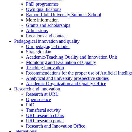
PhD programmes
Own qualifications
Ramon Llull University Summer School
More information
Grants and scholarships
Admissions
Locations and contact
Pedagogical innovation and quality
Our pedagogical model
Strategic plan
Academic-Teaching Quality and Innovation Unit
Monitoring and Evaluation of Quality
Teaching innovation
Recommendations for the proper use of Artificial Intellig
Analytical and university prospective studies
Academic Organization and Quality Office
Research and innovation
Research at URL
Open science
PhD
Transferral activity
URL research chairs
URL research portal
Research and Innovation Office
International