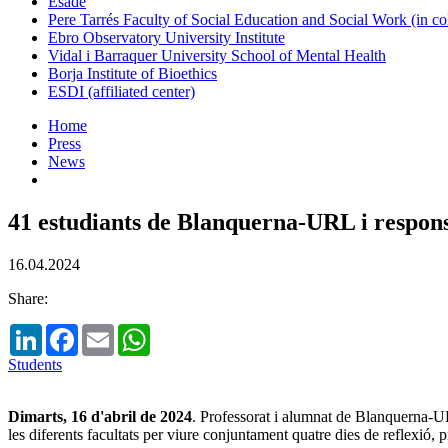
Esade
Pere Tarrés Faculty of Social Education and Social Work (in co
Ebro Observatory University Institute
Vidal i Barraquer University School of Mental Health
Borja Institute of Bioethics
ESDI (affiliated center)
Home
Press
News
41 estudiants de Blanquerna-URL i responsa
16.04.2024
Share:
LinkedIn
Facebook
Email
WhatsApp
Students
Dimarts, 16 d'abril de 2024
. Professorat i alumnat de Blanquerna-UR
les diferents facultats per viure conjuntament quatre dies de reflexió, 