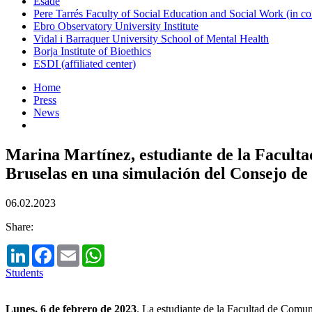
Esade
Pere Tarrés Faculty of Social Education and Social Work (in co
Ebro Observatory University Institute
Vidal i Barraquer University School of Mental Health
Borja Institute of Bioethics
ESDI (affiliated center)
Home
Press
News
Marina Martínez, estudiante de la Facult
Bruselas en una simulación del Consejo de
06.02.2023
Share:
LinkedIn
Facebook
Email
WhatsApp
Students
Lunes, 6 de febrero de 2023
. La estudiante de la Facultad de Com