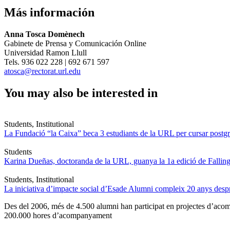
Más información
Anna Tosca Domènech
Gabinete de Prensa y Comunicación Online
Universidad Ramon Llull
Tels. 936 022 228 | 692 671 597
atosca@rectorat.url.edu
You may also be interested in
Students, Institutional
La Fundació “la Caixa” beca 3 estudiants de la URL per cursar postgra
Students
Karina Dueñas, doctoranda de la URL, guanya la 1a edició de Fallin
Students, Institutional
La iniciativa d’impacte social d’Esade Alumni compleix 20 anys des
Des del 2006, més de 4.500 alumni han participat en projectes d’acompa
200.000 hores d’acompanyament