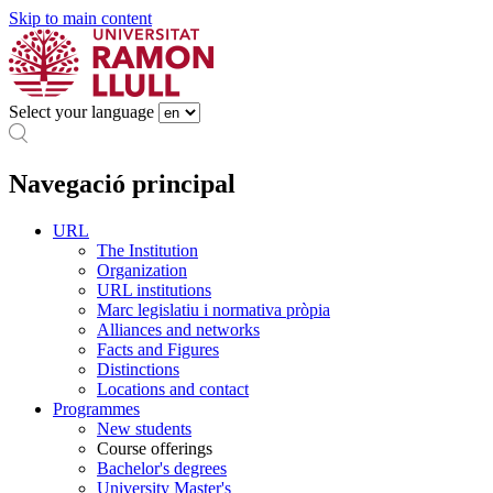
Skip to main content
Select your language
Navegació principal
URL
The Institution
Organization
URL institutions
Marc legislatiu i normativa pròpia
Alliances and networks
Facts and Figures
Distinctions
Locations and contact
Programmes
New students
Course offerings
Bachelor's degrees
University Master's