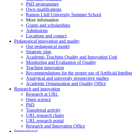
PhD programmes
Own qualifications
Ramon Llull University Summer School
More information
Grants and scholarships
Admissions
Locations and contact
Pedagogical innovation and quality
Our pedagogical model
Strategic plan
Academic-Teaching Quality and Innovation Unit
Monitoring and Evaluation of Quality
Teaching innovation
Recommendations for the proper use of Artificial Intellig
Analytical and university prospective studies
Academic Organization and Quality Office
Research and innovation
Research at URL
Open science
PhD
Transferral activity
URL research chairs
URL research portal
Research and Innovation Office
International