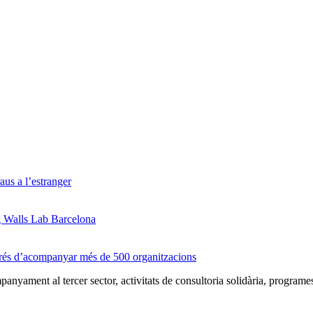
us a l’estranger
g Walls Lab Barcelona
prés d’acompanyar més de 500 organitzacions
nyament al tercer sector, activitats de consultoria solidària, programe