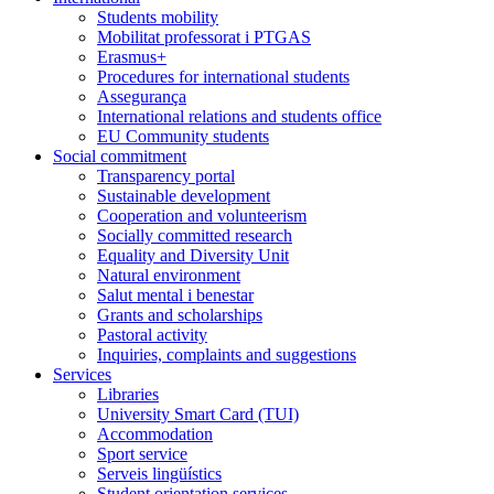
Students mobility
Mobilitat professorat i PTGAS
Erasmus+
Procedures for international students
Assegurança
International relations and students office
EU Community students
Social commitment
Transparency portal
Sustainable development
Cooperation and volunteerism
Socially committed research
Equality and Diversity Unit
Natural environment
Salut mental i benestar
Grants and scholarships
Pastoral activity
Inquiries, complaints and suggestions
Services
Libraries
University Smart Card (TUI)
Accommodation
Sport service
Serveis lingüístics
Student orientation services