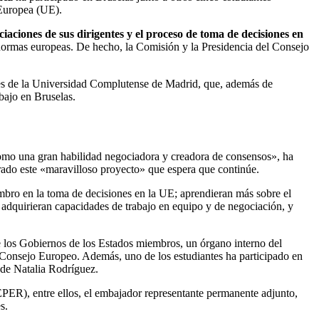
 Europea (UE).
iaciones de sus dirigentes y el proceso de toma de decisiones en
as normas europeas. De hecho, la Comisión y la Presidencia del Consejo
tes de la Universidad Complutense de Madrid, que, además de
bajo en Bruselas.
 como una gran habilidad negociadora y creadora de consensos», ha
rado este «maravilloso proyecto» que espera que continúe.
embro en la toma de decisiones en la UE; aprendieran más sobre el
; adquirieran capacidades de trabajo en equipo y de negociación, y
de los Gobiernos de los Estados miembros, un órgano interno del
l Consejo Europeo. Además, uno de los estudiantes ha participado en
o de Natalia Rodríguez.
PER), entre ellos, el embajador representante permanente adjunto,
s.