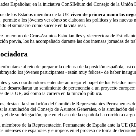
sidades Españolas) en la iniciativa ConSIMium del Consejo de la Unión
pos de los Estados miembro de la UE
viven de primera mano las negoc
ro, permite a los jóvenes ver cómo se elaboran las políticas y las nuev
endo el simulacro como sucede en la vida real.
ez, miembro de Crue-Asuntos Estudiantiles y vicerrectora de Estudian
ación previa, los ha acompañado durante las dos intensas jornadas de tra
gociadora
nfrentarse al reto de preparar la defensa de la posición española, así
subrayado los jóvenes participantes «están muy felices» de haber inaugu
antes y sus coordinadores entendieran mejor el papel de los Estados mi
ular; desarrollaran un sentimiento de pertenencia a un proyecto europeo
es de la UE, así como la carrera en la función pública.
uipos, destaca la simulación del Comité de Representantes Permanentes 
s; la simulación del Consejo de Asuntos Generales, o la simulación de
o y el de su delegación, que en el caso de la española ha corrido a carg
con miembros de la Representación Permanente de España ante la UE (RE
los intereses de españoles y europeos en el proceso de toma de decisione