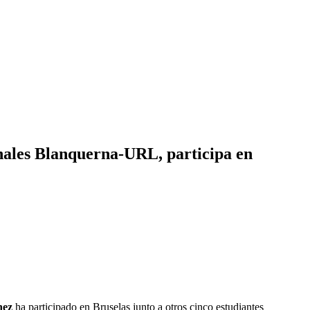
nales Blanquerna-URL, participa en
nez
ha participado en Bruselas junto a otros cinco estudiantes