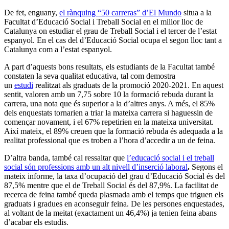
De fet, enguany,
el rànquing “50 carreras” d’El Mundo
situa a la
Facultat d’Educació Social i Treball Social en el millor lloc de
Catalunya on estudiar el grau de Treball Social i el tercer de l’estat
espanyol. En el cas del d’Educació Social ocupa el segon lloc tant a
Catalunya com a l’estat espanyol.
A part d’aquests bons resultats, els estudiants de la Facultat també
constaten la seva qualitat educativa, tal com demostra
un
estudi
realitzat als graduats de la promoció 2020-2021. En aquest
sentit, valoren amb un 7,75 sobre 10 la formació rebuda durant la
carrera, una nota que és superior a la d’altres anys. A més, el 85%
dels enquestats tornarien a triar la mateixa carrera si haguessin de
començar novament, i el 67% repetirien en la mateixa universitat.
Així mateix, el 89% creuen que la formació rebuda és adequada a la
realitat professional que es troben a l’hora d’accedir a un de feina.
D’altra banda, també cal ressaltar que
l’educació social i el treball
social són professions amb un alt nivell d’inserció laboral
.
Segons el
mateix informe, la taxa d’ocupació del grau d’Educació Social és del
87,5% mentre que el de Treball Social és del 87,9%. La facilitat de
recerca de feina també queda plasmada amb el temps que triguen els
graduats i gradues en aconseguir feina. De les persones enquestades,
al voltant de la meitat (exactament un 46,4%) ja tenien feina abans
d’acabar els estudis.