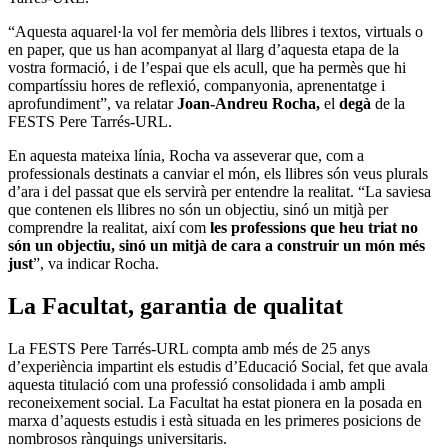
“Aquesta aquarel·la vol fer memòria dels llibres i textos, virtuals o
en paper, que us han acompanyat al llarg d’aquesta etapa de la
vostra formació, i de l’espai que els acull, que ha permès que hi
compartíssiu hores de reflexió, companyonia, aprenentatge i
aprofundiment”, va relatar
Joan-Andreu Rocha,
el
degà
de la
FESTS Pere Tarrés-URL.
En aquesta mateixa línia, Rocha va asseverar que, com a
professionals destinats a canviar el món, els llibres són veus plurals
d’ara i del passat que els servirà per entendre la realitat. “La saviesa
que contenen els llibres no són un objectiu, sinó un mitjà per
comprendre la realitat, així com
les professions que heu triat no
són un objectiu, sinó un mitjà de cara a construir un món més
just
”, va indicar Rocha.
La Facultat, garantia de qualitat
La FESTS Pere Tarrés-URL compta amb més de 25 anys
d’experiència impartint els estudis d’Educació Social, fet que avala
aquesta titulació com una professió consolidada i amb ampli
reconeixement social. La Facultat ha estat pionera en la posada en
marxa d’aquests estudis i està situada en les primeres posicions de
nombrosos rànquings universitaris.