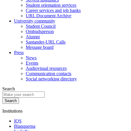
Student orientation services
Career services and job banks
URL Document Archive
University community
Student Council
Ombudsperson
Alumni
Santander-URL Calls
Message board
Press
News
Events
Audiovisual resources
Communication contacts
Social networking directory
Search
Institutions
IQS
Blanquerna