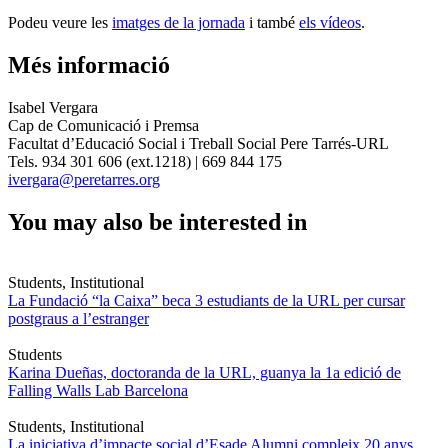
Podeu veure les
imatges de la jornada
i també
els vídeos
.
Més informació
Isabel Vergara
Cap de Comunicació i Premsa
Facultat d’Educació Social i Treball Social Pere Tarrés-URL
Tels. 934 301 606 (ext.1218) | 669 844 175
ivergara@peretarres.org
You may also be interested in
Students, Institutional
La Fundació “la Caixa” beca 3 estudiants de la URL per cursar
postgraus a l’estranger
Students
Karina Dueñas, doctoranda de la URL, guanya la 1a edició de
Falling Walls Lab Barcelona
Students, Institutional
La iniciativa d’impacte social d’Esade Alumni compleix 20 anys