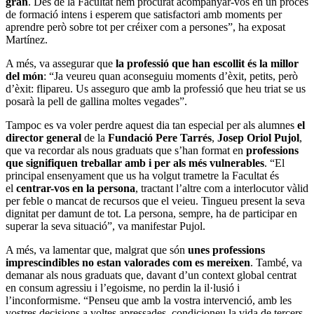
gran
. Des de la Facultat hem procurat acompanyar-vos en un procés
de formació intens i esperem que satisfactori amb moments per
aprendre però sobre tot per créixer com a persones”, ha exposat
Martínez.
A més, va assegurar que
la professió que han escollit és la millor
del món
: “Ja veureu quan aconseguiu moments d’èxit, petits, però
d’èxit: flipareu. Us asseguro que amb la professió que heu triat se us
posarà la pell de gallina moltes vegades”.
Tampoc es va voler perdre aquest dia tan especial per als alumnes
el
director general
de la
Fundació Pere Tarrés
,
Josep Oriol Pujol
,
que va recordar als nous graduats que s’han format en
professions
que signifiquen treballar amb i per als més vulnerables
. “El
principal ensenyament que us ha volgut trametre la Facultat és
el
centrar-vos en la persona
, tractant l’altre com a interlocutor vàlid
per feble o mancat de recursos que el veieu. Tingueu present la seva
dignitat per damunt de tot. La persona, sempre, ha de participar en
superar la seva situació”, va manifestar Pujol.
A més, va lamentar que, malgrat que són
unes professions
imprescindibles no estan valorades com es mereixen
. També, va
demanar als nous graduats que, davant d’un context global centrat
en consum agressiu i l’egoisme, no perdin la il·lusió i
l’inconformisme. “Penseu que amb la vostra intervenció, amb les
vostres decisions a voltes apressades, condicioneu la vida de tercers.