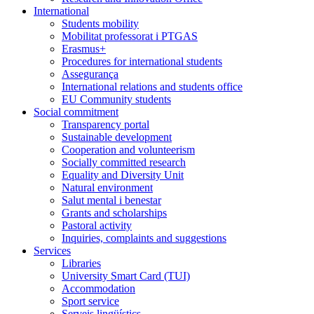
International
Students mobility
Mobilitat professorat i PTGAS
Erasmus+
Procedures for international students
Assegurança
International relations and students office
EU Community students
Social commitment
Transparency portal
Sustainable development
Cooperation and volunteerism
Socially committed research
Equality and Diversity Unit
Natural environment
Salut mental i benestar
Grants and scholarships
Pastoral activity
Inquiries, complaints and suggestions
Services
Libraries
University Smart Card (TUI)
Accommodation
Sport service
Serveis lingüístics