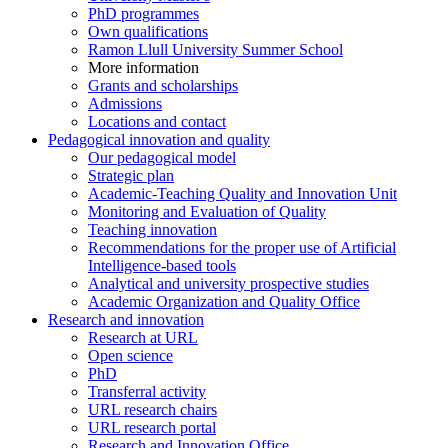
PhD programmes
Own qualifications
Ramon Llull University Summer School
More information
Grants and scholarships
Admissions
Locations and contact
Pedagogical innovation and quality
Our pedagogical model
Strategic plan
Academic-Teaching Quality and Innovation Unit
Monitoring and Evaluation of Quality
Teaching innovation
Recommendations for the proper use of Artificial
Intelligence-based tools
Analytical and university prospective studies
Academic Organization and Quality Office
Research and innovation
Research at URL
Open science
PhD
Transferral activity
URL research chairs
URL research portal
Research and Innovation Office