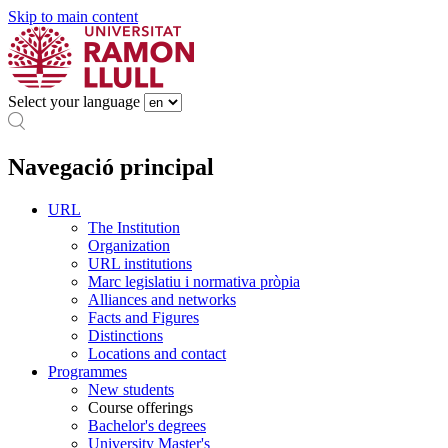
Skip to main content
Select your language
Navegació principal
URL
The Institution
Organization
URL institutions
Marc legislatiu i normativa pròpia
Alliances and networks
Facts and Figures
Distinctions
Locations and contact
Programmes
New students
Course offerings
Bachelor's degrees
University Master's