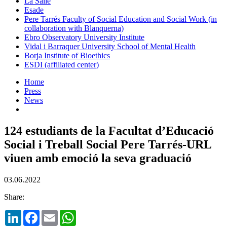
La Salle
Esade
Pere Tarrés Faculty of Social Education and Social Work (in
collaboration with Blanquerna)
Ebro Observatory University Institute
Vidal i Barraquer University School of Mental Health
Borja Institute of Bioethics
ESDI (affiliated center)
Home
Press
News
124 estudiants de la Facultat d’Educació
Social i Treball Social Pere Tarrés-URL
viuen amb emoció la seva graduació
03.06.2022
Share:
LinkedIn
Facebook
Email
WhatsApp