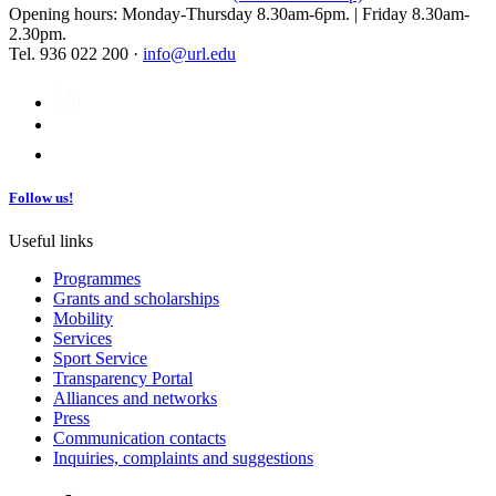
Opening hours: Monday-Thursday 8.30am-6pm. | Friday 8.30am-
2.30pm.
Tel. 936 022 200 ·
info@url.edu
Follow us!
Useful links
Programmes
Grants and scholarships
Mobility
Services
Sport Service
Transparency Portal
Alliances and networks
Press
Communication contacts
Inquiries, complaints and suggestions