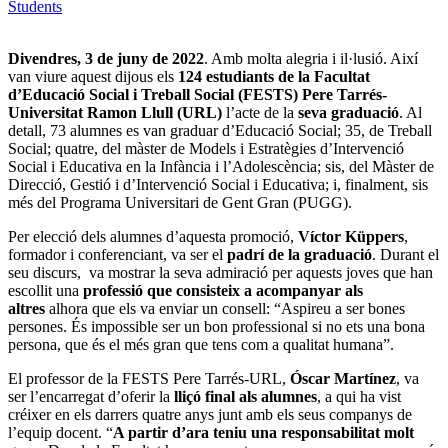
Students
Divendres, 3 de juny de 2022
. Amb molta alegria i il·lusió. Així
van viure aquest dijous els
124 estudiants de la Facultat
d’Educació Social i Treball Social (FESTS) Pere Tarrés-
Universitat Ramon Llull (URL)
l’acte de la
seva graduació
. Al
detall, 73 alumnes es van graduar d’Educació Social; 35, de Treball
Social; quatre, del màster de Models i Estratègies d’Intervenció
Social i Educativa en la Infància i l’Adolescència; sis, del Màster de
Direcció, Gestió i d’Intervenció Social i Educativa; i, finalment, sis
més del Programa Universitari de Gent Gran (PUGG).
Per elecció dels alumnes d’aquesta promoció,
Víctor Küppers
,
formador i conferenciant, va ser el
padrí de la graduació
. Durant el
seu discurs, va mostrar la seva admiració per aquests joves que han
escollit una
professió que consisteix a acompanyar als
altres
alhora que els va enviar un consell: “Aspireu a ser bones
persones. És impossible ser un bon professional si no ets una bona
persona, que és el més gran que tens com a qualitat humana”.
El professor de la FESTS Pere Tarrés-URL,
Óscar Martínez
, va
ser l’encarregat d’oferir la
lliçó final als alumnes
, a qui ha vist
créixer en els darrers quatre anys junt amb els seus companys de
l’equip docent. “
A partir d’ara teniu una responsabilitat molt