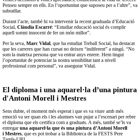
Penseu sempre en ells. En l’oportunitat que suposeu per a l’altre”, va
subratllar.
Durant l’acte, també hi va intervenir la recent graduada d’Educació
Social,
Clàudia Escarré
: “Estudiar educació social és complir
aquell somni innocent de fer un món millor”.
Per la seva,
Marc Vidal
, que ha estudiat Treball Social, ha destacat
que les carreres que han cursat no deixen “indiferent” a ningú. “No
som la mateixa persona que va entrar anys enrere. Hem tingut
l’oportunitat de potenciar la nostra sensibilitat tant a nivell
professional com personal”, va assegurar Vidal.
El diploma i una aquarel·la d’una pintura
d'Antoni Morell i Mestres
Sens dubte, el moment més esperat i que es va viure amb més
emoció va ser quan els i les alumnes van pujar a l’escenari per rebre
el diploma que els certifica com a graduats. A més, també se’ls va
entregar
una aquarel·la que és una pintura d’Antoni Morell
i
Mestres
, que es pot trobar a la Biblioteca de la FESTS Pere
Tarrés-URL.