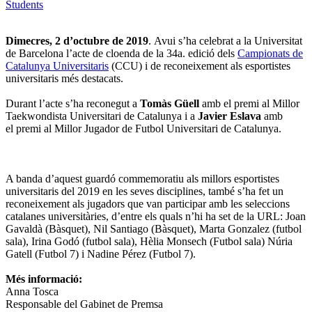
Students
Dimecres, 2 d’octubre de 2019
. Avui s’ha celebrat a la Universitat
de Barcelona l’acte de cloenda de la 34a. edició dels
Campionats de
Catalunya Universitaris
(CCU) i de reconeixement als esportistes
universitaris més destacats.
Durant l’acte s’ha reconegut a
Tomàs Güell
amb el premi al Millor
Taekwondista Universitari de Catalunya i a
Javier Eslava
amb
el premi al Millor Jugador de Futbol Universitari de Catalunya.
A banda d’aquest guardó commemoratiu als millors esportistes
universitaris del 2019 en les seves disciplines, també s’ha fet un
reconeixement als jugadors que van participar amb les seleccions
catalanes universitàries, d’entre els quals n’hi ha set de la URL: Joan
Gavaldà (Bàsquet), Nil Santiago (Bàsquet), Marta Gonzalez (futbol
sala), Irina Godó (futbol sala), Hèlia Monsech (Futbol sala) Núria
Gatell (Futbol 7) i Nadine Pérez (Futbol 7).
Més informació:
Anna Tosca
Responsable del Gabinet de Premsa