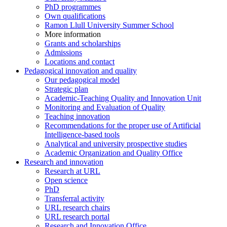
PhD programmes
Own qualifications
Ramon Llull University Summer School
More information
Grants and scholarships
Admissions
Locations and contact
Pedagogical innovation and quality
Our pedagogical model
Strategic plan
Academic-Teaching Quality and Innovation Unit
Monitoring and Evaluation of Quality
Teaching innovation
Recommendations for the proper use of Artificial
Intelligence-based tools
Analytical and university prospective studies
Academic Organization and Quality Office
Research and innovation
Research at URL
Open science
PhD
Transferral activity
URL research chairs
URL research portal
Research and Innovation Office