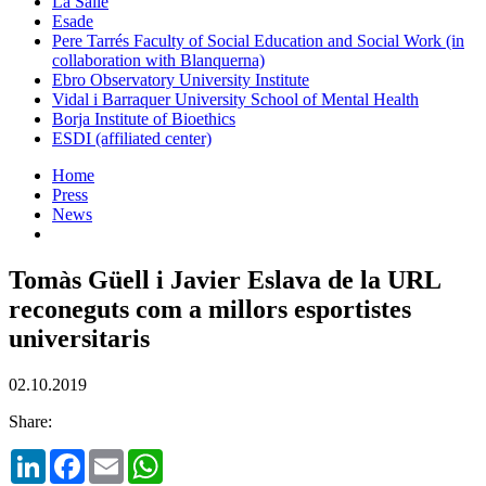
La Salle
Esade
Pere Tarrés Faculty of Social Education and Social Work (in
collaboration with Blanquerna)
Ebro Observatory University Institute
Vidal i Barraquer University School of Mental Health
Borja Institute of Bioethics
ESDI (affiliated center)
Home
Press
News
Tomàs Güell i Javier Eslava de la URL
reconeguts com a millors esportistes
universitaris
02.10.2019
Share:
LinkedIn
Facebook
Email
WhatsApp