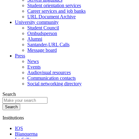
Student orientation services
Career services and job banks
URL Document Archive
University community
Student Council
Ombudsperson
Alumni
Santander-URL Calls
Message board
Press
News
Events
Audiovisual resources
Communication contacts
Social networking directory
Search
Institutions
IQS
Blanquerna