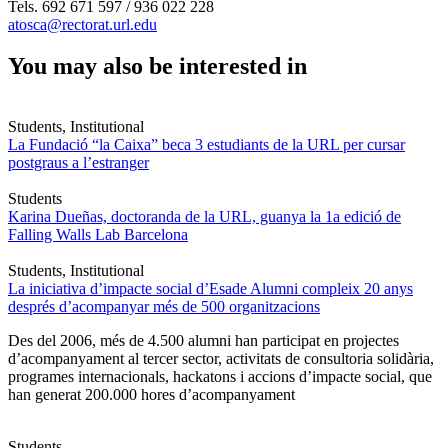
Tels. 692 671 597 / 936 022 228
atosca@rectorat.url.edu
You may also be interested in
Students, Institutional
La Fundació “la Caixa” beca 3 estudiants de la URL per cursar
postgraus a l’estranger
Students
Karina Dueñas, doctoranda de la URL, guanya la 1a edició de
Falling Walls Lab Barcelona
Students, Institutional
La iniciativa d’impacte social d’Esade Alumni compleix 20 anys
després d’acompanyar més de 500 organitzacions
Des del 2006, més de 4.500 alumni han participat en projectes
d’acompanyament al tercer sector, activitats de consultoria solidària,
programes internacionals, hackatons i accions d’impacte social, que
han generat 200.000 hores d’acompanyament
Students