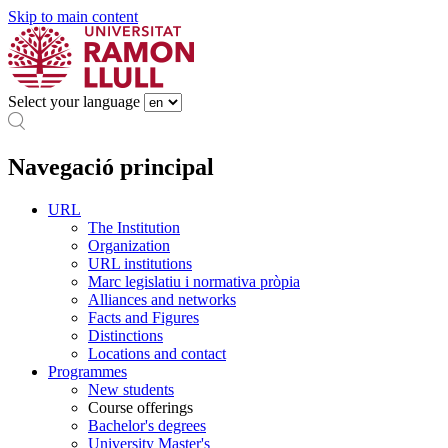
Skip to main content
Select your language
Navegació principal
URL
The Institution
Organization
URL institutions
Marc legislatiu i normativa pròpia
Alliances and networks
Facts and Figures
Distinctions
Locations and contact
Programmes
New students
Course offerings
Bachelor's degrees
University Master's