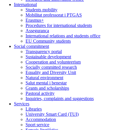
International
Students mobility
Mobilitat professorat i PTGAS
Erasmus+
Procedures for international students
Assegurança
International relations and students office
EU Community students
Social commitment
Transparency portal
Sustainable development
Cooperation and volunteerism
Socially committed research
Equality and Diversity Unit
Natural environment
Salut mental i benestar
Grants and scholarships
Pastoral activity
Inquiries, complaints and suggestions
Services
Libraries
University Smart Card (TUI)
Accommodation
Sport service
Serveis lingüístics