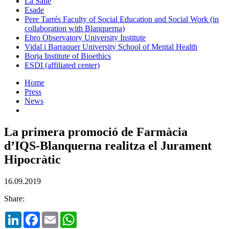
La Salle
Esade
Pere Tarrés Faculty of Social Education and Social Work (in
collaboration with Blanquerna)
Ebro Observatory University Institute
Vidal i Barraquer University School of Mental Health
Borja Institute of Bioethics
ESDI (affiliated center)
Home
Press
News
La primera promoció de Farmàcia
d’IQS-Blanquerna realitza el Jurament
Hipocràtic
16.09.2019
Share:
LinkedIn
Facebook
Email
WhatsApp