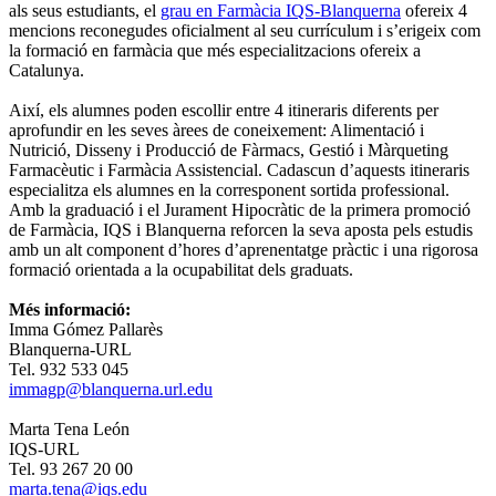
als seus estudiants, el
grau en Farmàcia IQS-Blanquerna
ofereix 4
mencions reconegudes oficialment al seu currículum i s’erigeix com
la formació en farmàcia que més especialitzacions ofereix a
Catalunya.
Així, els alumnes poden escollir entre 4 itineraris diferents per
aprofundir en les seves àrees de coneixement: Alimentació i
Nutrició, Disseny i Producció de Fàrmacs, Gestió i Màrqueting
Farmacèutic i Farmàcia Assistencial. Cadascun d’aquests itineraris
especialitza els alumnes en la corresponent sortida professional.
Amb la graduació i el Jurament Hipocràtic de la primera promoció
de Farmàcia, IQS i Blanquerna reforcen la seva aposta pels estudis
amb un alt component d’hores d’aprenentatge pràctic i una rigorosa
formació orientada a la ocupabilitat dels graduats.
Més informació:
Imma Gómez Pallarès
Blanquerna-URL
Tel. 932 533 045
immagp@blanquerna.url.edu
Marta Tena León
IQS-URL
Tel. 93 267 20 00
marta.tena@iqs.edu