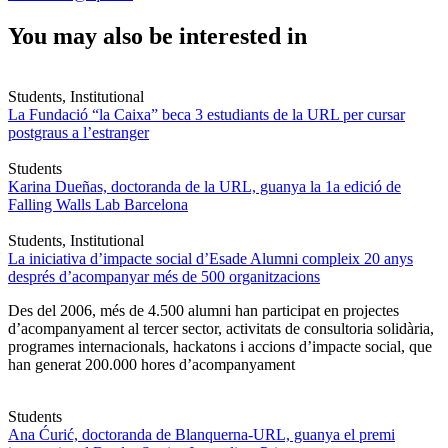
You may also be interested in
Students, Institutional
La Fundació “la Caixa” beca 3 estudiants de la URL per cursar
postgraus a l’estranger
Students
Karina Dueñas, doctoranda de la URL, guanya la 1a edició de
Falling Walls Lab Barcelona
Students, Institutional
La iniciativa d’impacte social d’Esade Alumni compleix 20 anys
després d’acompanyar més de 500 organitzacions
Des del 2006, més de 4.500 alumni han participat en projectes
d’acompanyament al tercer sector, activitats de consultoria solidària,
programes internacionals, hackatons i accions d’impacte social, que
han generat 200.000 hores d’acompanyament
Students
Ana Ćurić, doctoranda de Blanquerna-URL, guanya el premi