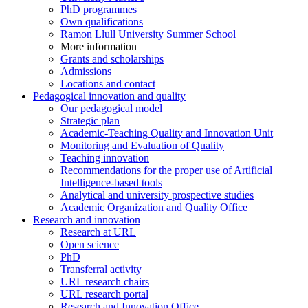
PhD programmes
Own qualifications
Ramon Llull University Summer School
More information
Grants and scholarships
Admissions
Locations and contact
Pedagogical innovation and quality
Our pedagogical model
Strategic plan
Academic-Teaching Quality and Innovation Unit
Monitoring and Evaluation of Quality
Teaching innovation
Recommendations for the proper use of Artificial
Intelligence-based tools
Analytical and university prospective studies
Academic Organization and Quality Office
Research and innovation
Research at URL
Open science
PhD
Transferral activity
URL research chairs
URL research portal
Research and Innovation Office