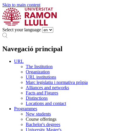
Skip to main content
Select your language
Navegació principal
URL
The Institution
Organization
URL institutions
Marc legislatiu i normativa pròpia
Alliances and networks
Facts and Figures
Distinctions
Locations and contact
Programmes
New students
Course offerings
Bachelor's degrees
University Master's