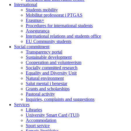
International
Students mobility
Mobilitat professorat i PTGAS
Erasmus+
Procedures for international students
Assegurança
International relations and students office
EU Community students
Social commitment
Transparency portal
Sustainable development
Cooperation and volunteerism
Socially committed research
Equality and Diversity Unit
Natural environment
Salut mental i benestar
Grants and scholarships
Pastoral activity
Inquiries, complaints and suggestions
Services
Libraries
University Smart Card (TUI)
Accommodation
Sport service
Serveis lingüístics