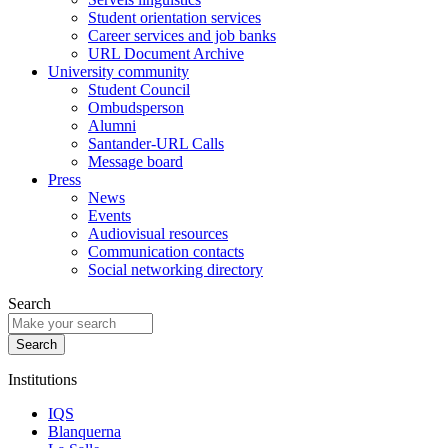
Student orientation services
Career services and job banks
URL Document Archive
University community
Student Council
Ombudsperson
Alumni
Santander-URL Calls
Message board
Press
News
Events
Audiovisual resources
Communication contacts
Social networking directory
Search
Institutions
IQS
Blanquerna