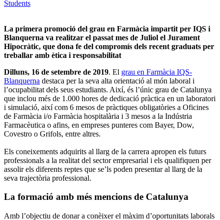
Students
La primera promoció del grau en Farmàcia impartit per IQS i
Blanquerna va realitzar el passat mes de Juliol el Jurament
Hipocràtic, que dona fe del compromís dels recent graduats per
treballar amb ètica i responsabilitat
Dilluns, 16 de setembre de 2019
. El
grau en Farmàcia IQS-
Blanquerna
destaca per la seva alta orientació al món laboral i
l’ocupabilitat dels seus estudiants. Així, és l’únic grau de Catalunya
que inclou més de 1.000 hores de dedicació pràctica en un laboratori
i simulació, així com 6 mesos de pràctiques obligatòries a Oficines
de Farmàcia i/o Farmàcia hospitalària i 3 mesos a la Indústria
Farmacèutica o afins, en empreses punteres com Bayer, Dow,
Covestro o Grifols, entre altres.
Els coneixements adquirits al llarg de la carrera apropen els futurs
professionals a la realitat del sector empresarial i els qualifiquen per
assolir els diferents reptes que se’ls poden presentar al llarg de la
seva trajectòria professional.
La formació amb més mencions de Catalunya
Amb l’objectiu de donar a conèixer el màxim d’oportunitats laborals