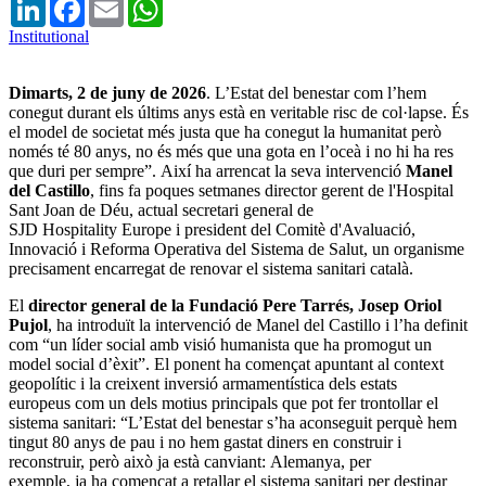
LinkedIn
Facebook
Email
WhatsApp
Institutional
Dimarts, 2 de juny de 2026
.
L’Estat del benestar com l’hem
conegut durant els últims anys està en veritable risc de col·lapse. És
el model de societat més justa que ha conegut la humanitat però
només té 80 anys, no és més que una gota en l’oceà i no hi ha res
que duri per sempre”. Així ha arrencat la seva intervenció
Manel
del Castillo
, fins fa poques setmanes director gerent de l'Hospital
Sant Joan de Déu, actual secretari general de
SJD Hospitality Europe i president del Comitè d'Avaluació,
Innovació i Reforma Operativa del Sistema de Salut, un organisme
precisament encarregat de renovar el sistema sanitari català.
El
director general de la Fundació Pere Tarrés, Josep Oriol
Pujol
, ha introduït la intervenció de Manel del Castillo i l’ha definit
com “un líder social amb visió humanista que ha promogut un
model social d’èxit”. El ponent ha començat apuntant al context
geopolític i la creixent inversió armamentística dels estats
europeus com un dels motius principals que pot fer trontollar el
sistema sanitari: “L’Estat del benestar s’ha aconseguit perquè hem
tingut 80 anys de pau i no hem gastat diners en construir i
reconstruir, però això ja està canviant: Alemanya, per
exemple, ja ha començat a retallar el sistema sanitari per destinar