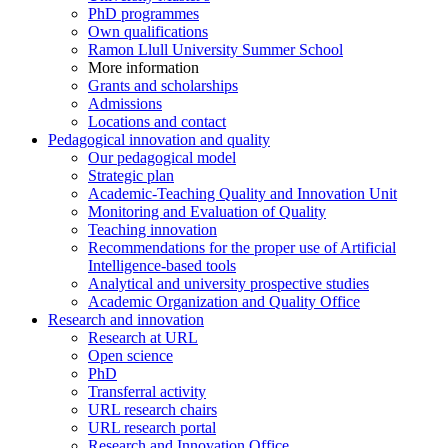
PhD programmes
Own qualifications
Ramon Llull University Summer School
More information
Grants and scholarships
Admissions
Locations and contact
Pedagogical innovation and quality
Our pedagogical model
Strategic plan
Academic-Teaching Quality and Innovation Unit
Monitoring and Evaluation of Quality
Teaching innovation
Recommendations for the proper use of Artificial
Intelligence-based tools
Analytical and university prospective studies
Academic Organization and Quality Office
Research and innovation
Research at URL
Open science
PhD
Transferral activity
URL research chairs
URL research portal
Research and Innovation Office