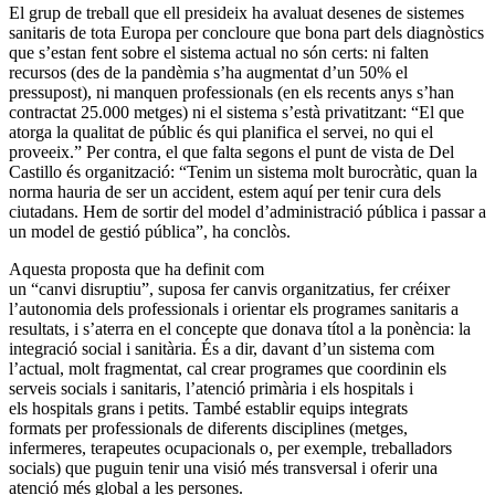
El grup de treball que ell presideix ha avaluat desenes de sistemes
sanitaris de tota Europa per concloure que bona part dels diagnòstics
que s’estan fent sobre el sistema actual no són certs: ni falten
recursos (des de la pandèmia s’ha augmentat d’un 50% el
pressupost), ni manquen professionals (en els recents anys s’han
contractat 25.000 metges) ni el sistema s’està privatitzant: “El que
atorga la qualitat de públic és qui planifica el servei, no qui el
proveeix.” Per contra, el que falta segons el punt de vista de Del
Castillo és organització: “Tenim un sistema molt burocràtic, quan la
norma hauria de ser un accident, estem aquí per tenir cura dels
ciutadans. Hem de sortir del model d’administració pública i passar a
un model de gestió pública”, ha conclòs.
Aquesta proposta que ha definit com
un “canvi disruptiu”, suposa fer canvis organitzatius, fer créixer
l’autonomia dels professionals i orientar els programes sanitaris a
resultats, i s’aterra en el concepte que donava títol a la ponència: la
integració social i sanitària. És a dir, davant d’un sistema com
l’actual, molt fragmentat, cal crear programes que coordinin els
serveis socials i sanitaris, l’atenció primària i els hospitals i
els hospitals grans i petits. També establir equips integrats
formats per professionals de diferents disciplines (metges,
infermeres, terapeutes ocupacionals o, per exemple, treballadors
socials) que puguin tenir una visió més transversal i oferir una
atenció més global a les persones.