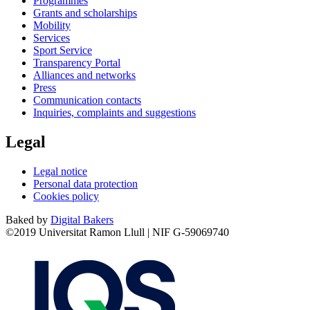
Programmes
Grants and scholarships
Mobility
Services
Sport Service
Transparency Portal
Alliances and networks
Press
Communication contacts
Inquiries, complaints and suggestions
Legal
Legal notice
Personal data protection
Cookies policy
Baked by
Digital Bakers
©2019 Universitat Ramon Llull | NIF G-59069740