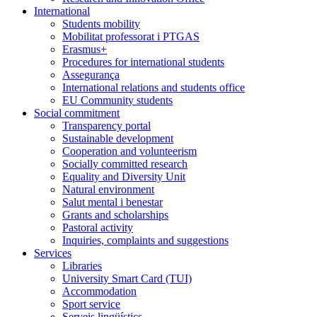
International
Students mobility
Mobilitat professorat i PTGAS
Erasmus+
Procedures for international students
Assegurança
International relations and students office
EU Community students
Social commitment
Transparency portal
Sustainable development
Cooperation and volunteerism
Socially committed research
Equality and Diversity Unit
Natural environment
Salut mental i benestar
Grants and scholarships
Pastoral activity
Inquiries, complaints and suggestions
Services
Libraries
University Smart Card (TUI)
Accommodation
Sport service
Serveis lingüístics