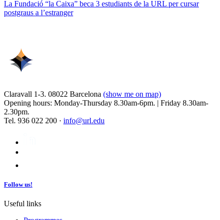
La Fundació “la Caixa” beca 3 estudiants de la URL per cursar
postgraus a l’estranger
Claravall 1-3. 08022 Barcelona
(show me on map)
Opening hours: Monday-Thursday 8.30am-6pm. | Friday 8.30am-
2.30pm.
Tel. 936 022 200 ·
info@url.edu
Follow us!
Useful links