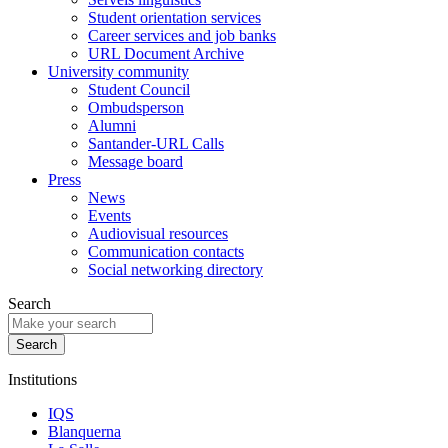
Student orientation services
Career services and job banks
URL Document Archive
University community
Student Council
Ombudsperson
Alumni
Santander-URL Calls
Message board
Press
News
Events
Audiovisual resources
Communication contacts
Social networking directory
Search
Institutions
IQS
Blanquerna