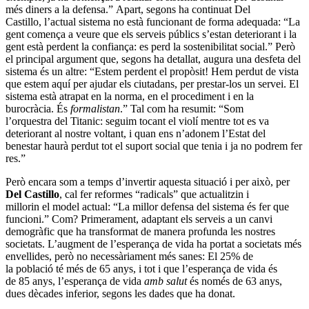
més diners a la defensa.” Apart, segons ha continuat Del
Castillo, l’actual sistema no està funcionant de forma adequada: “La
gent comença a veure que els serveis públics s’estan deteriorant i la
gent està perdent la confiança: es perd la sostenibilitat social.” Però
el principal argument que, segons ha detallat, augura una desfeta del
sistema és un altre: “Estem perdent el propòsit! Hem perdut de vista
que estem aquí per ajudar els ciutadans, per prestar-los un servei. El
sistema està atrapat en la norma, en el procediment i en la
burocràcia. És
formalistan
.” Tal com ha resumit: “Som
l’orquestra del Titanic: seguim tocant el violí mentre tot es va
deteriorant al nostre voltant, i quan ens n’adonem l’Estat del
benestar haurà perdut tot el suport social que tenia i ja no podrem fer
res.”
Però encara som a temps d’invertir aquesta situació i per això, per
Del Castillo
, cal fer reformes “radicals” que actualitzin i
millorin el model actual: “La millor defensa del sistema és fer que
funcioni.” Com? Primerament, adaptant els serveis a un canvi
demogràfic que ha transformat de manera profunda les nostres
societats. L’augment de l’esperança de vida ha portat a societats més
envellides, però no necessàriament més sanes: El 25% de
la població té més de 65 anys, i tot i que l’esperança de vida és
de 85 anys, l’esperança de vida
amb salut
és només de 63 anys,
dues dècades inferior, segons les dades que ha donat.