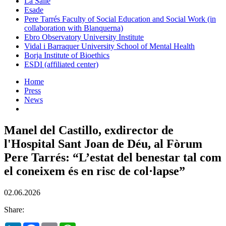
La Salle
Esade
Pere Tarrés Faculty of Social Education and Social Work (in
collaboration with Blanquerna)
Ebro Observatory University Institute
Vidal i Barraquer University School of Mental Health
Borja Institute of Bioethics
ESDI (affiliated center)
Home
Press
News
Manel del Castillo, exdirector de
l'Hospital Sant Joan de Déu, al Fòrum
Pere Tarrés: “L’estat del benestar tal com
el coneixem és en risc de col·lapse”
02.06.2026
Share: