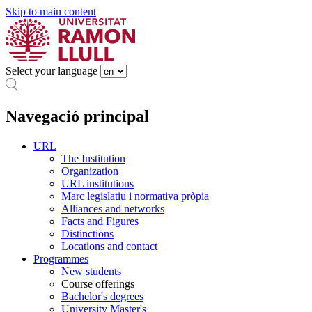
Skip to main content
Select your language
Navegació principal
URL
The Institution
Organization
URL institutions
Marc legislatiu i normativa pròpia
Alliances and networks
Facts and Figures
Distinctions
Locations and contact
Programmes
New students
Course offerings
Bachelor's degrees
University Master's