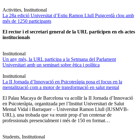
Activities, Institutional
La 28a edició Universitat d’Estiu Ramon Llull Puigcerdà clou amb
més de 1250 participants
El rector i el secretari general de la URL participen en els actes
institucionals
Institutional
Un any més, la URL participa a la Setmana del Parlament
Universitari amb un seminari sobre ètica i política
Institutional
La II Jornada d’Innovació en Psicoteràpia posa el focus en la
mentalització com a motor de transformació en salut mental
El Palau Macaya de Barcelona va acollir la II Jornada d’Innovació
en Psicoteràpia, organitzada per l’Institut Universitari de Salut
Mental Vidal i Barraquer – Universitat Ramon Llull (IUSMVB-
URL), una trobada que va reunir prop d’un centenar de
professionals presencialment i més de 150 en format…
Students, Institutional