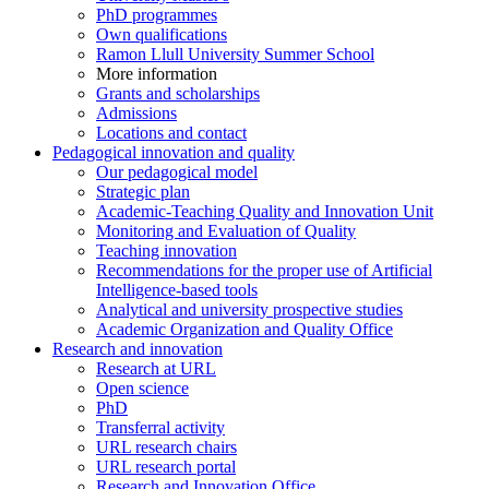
PhD programmes
Own qualifications
Ramon Llull University Summer School
More information
Grants and scholarships
Admissions
Locations and contact
Pedagogical innovation and quality
Our pedagogical model
Strategic plan
Academic-Teaching Quality and Innovation Unit
Monitoring and Evaluation of Quality
Teaching innovation
Recommendations for the proper use of Artificial
Intelligence-based tools
Analytical and university prospective studies
Academic Organization and Quality Office
Research and innovation
Research at URL
Open science
PhD
Transferral activity
URL research chairs
URL research portal
Research and Innovation Office