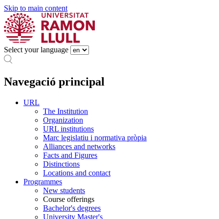
Skip to main content
Select your language
Navegació principal
URL
The Institution
Organization
URL institutions
Marc legislatiu i normativa pròpia
Alliances and networks
Facts and Figures
Distinctions
Locations and contact
Programmes
New students
Course offerings
Bachelor's degrees
University Master's