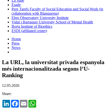
La Salle
Esade
Pere Tarrés Faculty of Social Education and Social Work (in
collaboration with Blanquerna)
Ebro Observatory University Institute
Vidal i Barraquer University School of Mental Health
Borja Institute of Bioethics
ESDI (affiliated center)
Home
Press
News
La URL, la universitat privada espanyola
més internacionalitzada segons l’U-
Ranking
12.05.2026
Share:
LinkedIn
Facebook
Email
WhatsApp