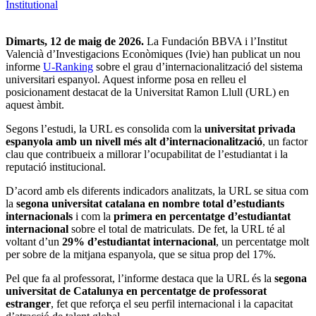
Institutional
Dimarts, 12 de maig de 2026.
La Fundación BBVA i l’Institut
Valencià d’Investigacions Econòmiques (Ivie) han publicat un nou
informe
U-Ranking
sobre el grau d’internacionalització del sistema
universitari espanyol. Aquest informe posa en relleu el
posicionament destacat de la Universitat Ramon Llull (URL) en
aquest àmbit.
Segons l’estudi, la URL es consolida com la
universitat privada
espanyola amb un nivell més alt d’internacionalització
, un factor
clau que contribueix a millorar l’ocupabilitat de l’estudiantat i la
reputació institucional.
D’acord amb els diferents indicadors analitzats, la URL se situa com
la
segona universitat catalana en nombre total d’estudiants
internacionals
i com la
primera en percentatge d’estudiantat
internacional
sobre el total de matriculats. De fet, la URL té al
voltant d’un
29% d’estudiantat internacional
, un percentatge molt
per sobre de la mitjana espanyola, que se situa prop del 17%.
Pel que fa al professorat, l’informe destaca que la URL és la
segona
universitat de Catalunya en percentatge de professorat
estranger
, fet que reforça el seu perfil internacional i la capacitat