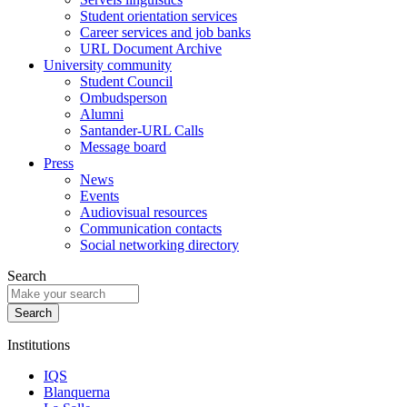
Student orientation services
Career services and job banks
URL Document Archive
University community
Student Council
Ombudsperson
Alumni
Santander-URL Calls
Message board
Press
News
Events
Audiovisual resources
Communication contacts
Social networking directory
Search
Institutions
IQS
Blanquerna