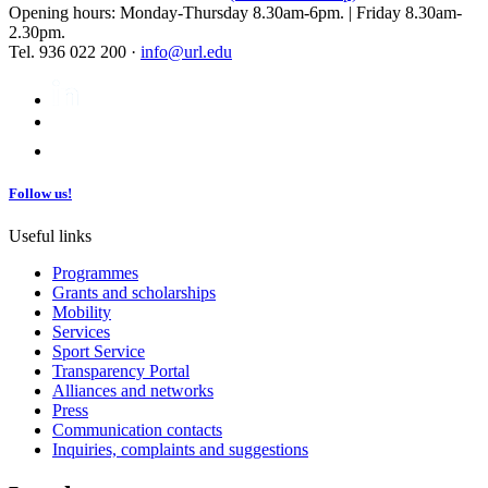
Opening hours: Monday-Thursday 8.30am-6pm. | Friday 8.30am-
2.30pm.
Tel. 936 022 200 ·
info@url.edu
Follow us!
Useful links
Programmes
Grants and scholarships
Mobility
Services
Sport Service
Transparency Portal
Alliances and networks
Press
Communication contacts
Inquiries, complaints and suggestions