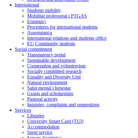
International
Students mobility
Mobilitat professorat i PTGAS
Erasmus+
Procedures for international students
Assegurança
International relations and students office
EU Community students
Social commitment
Transparency portal
Sustainable development
Cooperation and volunteerism
Socially committed research
Equality and Diversity Unit
Natural environment
Salut mental i benestar
Grants and scholarships
Pastoral activity
Inquiries, complaints and suggestions
Services
Libraries
University Smart Card (TUI)
Accommodation
Sport service
Serveis lingüístics