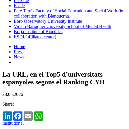
La Salle
Esade
Pere Tarrés Faculty of Social Education and Social Work (in
collaboration with Blanquerna)
Ebro Observatory University Institute
Vidal i Barraquer University School of Mental Health
Borja Institute of Bioethics
ESDI (affiliated center)
Home
Press
News
La URL, en el Top5 d’universitats
espanyoles segons el Ranking CYD
28.05.2026
Share:
LinkedIn
Facebook
Email
WhatsApp
Institutional