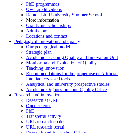
PhD programmes
Own qualifications
Ramon Llull University Summer School
More information
Grants and scholarships
Admissions
Locations and contact
Pedagogical innovation and quality
Our pedagogical model
Strategic plan
Academic-Teaching Quality and Innovation Unit
Monitoring and Evaluation of Quality
Teaching innovation
Recommendations for the proper use of Artificial
Intelligence-based tools
Analytical and university prospective studies
Academic Organization and Quality Office
Research and innovation
Research at URL
Open science
PhD
Transferral activity
URL research chairs
URL research portal
Research and Innovation Office