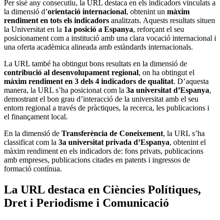
Per sisè any consecutiu, la URL destaca en els indicadors vinculats a
la dimensió d’
orientació internacional
, obtenint un
màxim
rendiment en tots els indicadors
analitzats. Aquests resultats situen
la Universitat en la
1a posició a Espanya
, reforçant el seu
posicionament com a institució amb una clara vocació internacional i
una oferta acadèmica alineada amb estàndards internacionals.
La URL també ha obtingut bons resultats en la dimensió de
contribució al desenvolupament regional
, on ha obtingut el
màxim rendiment en 3 dels 4 indicadors de qualitat
. D’aquesta
manera, la URL s’ha posicionat com la
3a universitat d’Espanya
,
demostrant el bon grau d’interacció de la universitat amb el seu
entorn regional a través de pràctiques, la recerca, les publicacions i
el finançament local.
En la dimensió de
Transferència de Coneixement
, la URL s’ha
classificat com la
3a universitat privada d’Espanya
, obtenint el
màxim rendiment en els indicadors de: fons privats, publicacions
amb empreses, publicacions citades en patents i ingressos de
formació contínua.
La URL destaca en Ciències Polítiques,
Dret i Periodisme i Comunicació