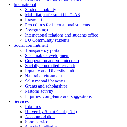
International
Students mobility
Mobilitat professorat i PTGAS
Erasmus+
Procedures for international students
Assegurança
International relations and students office
EU Community students
Social commitment
Transparency portal
Sustainable development
Cooperation and volunteerism
Socially committed research
Equality and Diversity Unit
Natural environment
Salut mental i benestar
Grants and scholarships
Pastoral activity
Inquiries, complaints and suggestions
Services
Libraries
University Smart Card (TUI)
Accommodation
Sport service
Serveis lingüístics