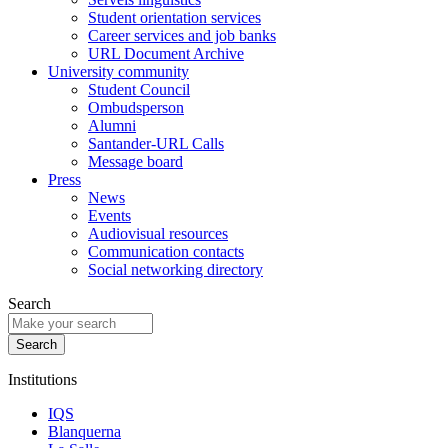
Student orientation services
Career services and job banks
URL Document Archive
University community
Student Council
Ombudsperson
Alumni
Santander-URL Calls
Message board
Press
News
Events
Audiovisual resources
Communication contacts
Social networking directory
Search
Institutions
IQS
Blanquerna