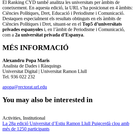
El Ranking CYD també analitza les universitats per àmbits de
coneixement. En aquesta edició, la URL s’ha posicionat en 4 àmbits:
Ciències Polítiques, Dret, Educació i Periodisme i Comunicació.
Destaquen especialment els resultats obtinguts en els àmbits de
Ciències Polítiques i Dret, situant-se en el
Top5 d’universitats
privades espanyoles
i, en l’àmbit de Periodisme i Comunicació,
com a
2a universitat privada d’Espanya
.
MÉS INFORMACIÓ
Alexandru Popa Maris
Analista de Dades i Rànquings
Universitat Digital | Universitat Ramon Llull
Tel. 936 022 232
apopa@rectorat.url.edu
You may also be interested in
Activities, Institutional
La 28a edició Universitat d’Estiu Ramon Llull Puigcerdà clou amb
més de 1250 participants