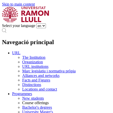
Skip to main content
Select your language
Navegació principal
URL
The Institution
Organization
URL institutions
Marc legislatiu i normativa pròpia
Alliances and networks
Facts and Figures
Distinctions
Locations and contact
Programmes
New students
Course offerings
Bachelor's degrees
University Master's