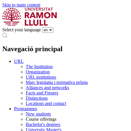
Skip to main content
Select your language
Navegació principal
URL
The Institution
Organization
URL institutions
Marc legislatiu i normativa pròpia
Alliances and networks
Facts and Figures
Distinctions
Locations and contact
Programmes
New students
Course offerings
Bachelor's degrees
University Master's