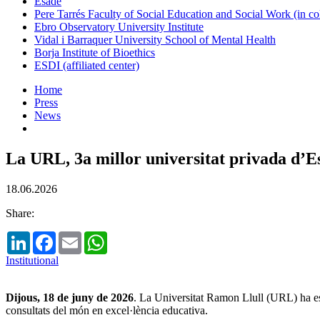
Esade
Pere Tarrés Faculty of Social Education and Social Work (in co
Ebro Observatory University Institute
Vidal i Barraquer University School of Mental Health
Borja Institute of Bioethics
ESDI (affiliated center)
Home
Press
News
La URL, 3a millor universitat privada d’
18.06.2026
Share:
LinkedIn
Facebook
Email
WhatsApp
Institutional
Dijous, 18 de juny de 2026
. La Universitat Ramon Llull (URL) ha es
consultats del món en excel·lència educativa.