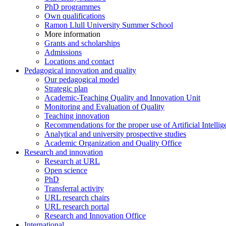
PhD programmes
Own qualifications
Ramon Llull University Summer School
More information
Grants and scholarships
Admissions
Locations and contact
Pedagogical innovation and quality
Our pedagogical model
Strategic plan
Academic-Teaching Quality and Innovation Unit
Monitoring and Evaluation of Quality
Teaching innovation
Recommendations for the proper use of Artificial Intellig
Analytical and university prospective studies
Academic Organization and Quality Office
Research and innovation
Research at URL
Open science
PhD
Transferral activity
URL research chairs
URL research portal
Research and Innovation Office
International