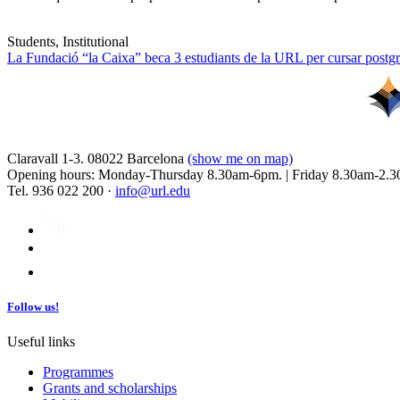
Students, Institutional
La Fundació “la Caixa” beca 3 estudiants de la URL per cursar postgra
Claravall 1-3. 08022 Barcelona
(show me on map)
Opening hours: Monday-Thursday 8.30am-6pm. | Friday 8.30am-2.3
Tel. 936 022 200 ·
info@url.edu
Follow us!
Useful links
Programmes
Grants and scholarships