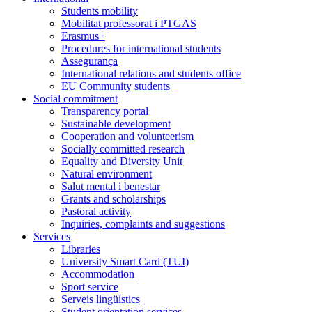
Students mobility
Mobilitat professorat i PTGAS
Erasmus+
Procedures for international students
Assegurança
International relations and students office
EU Community students
Social commitment
Transparency portal
Sustainable development
Cooperation and volunteerism
Socially committed research
Equality and Diversity Unit
Natural environment
Salut mental i benestar
Grants and scholarships
Pastoral activity
Inquiries, complaints and suggestions
Services
Libraries
University Smart Card (TUI)
Accommodation
Sport service
Serveis lingüístics
Student orientation services