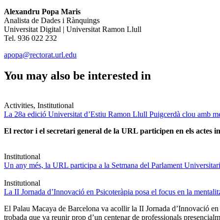
Alexandru Popa Maris
Analista de Dades i Rànquings
Universitat Digital | Universitat Ramon Llull
Tel. 936 022 232
apopa@rectorat.url.edu
You may also be interested in
Activities, Institutional
La 28a edició Universitat d’Estiu Ramon Llull Puigcerdà clou amb mé
El rector i el secretari general de la URL participen en els actes in
Institutional
Un any més, la URL participa a la Setmana del Parlament Universitari 
Institutional
La II Jornada d’Innovació en Psicoteràpia posa el focus en la mentali
El Palau Macaya de Barcelona va acollir la II Jornada d’Innovació en
trobada que va reunir prop d’un centenar de professionals presencia