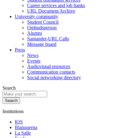
Career services and job banks
URL Document Archive
University community
Student Council
Ombudsperson
Alumni
Santander-URL Calls
Message board
Press
News
Events
Audiovisual resources
Communication contacts
Social networking directory
Search
Institutions
IQS
Blanquerna
La Salle