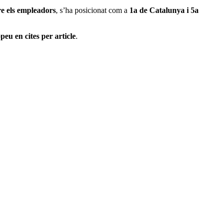
re els empleadors
, s’ha posicionat com a
1a de Catalunya i 5a
peu en cites per article
.