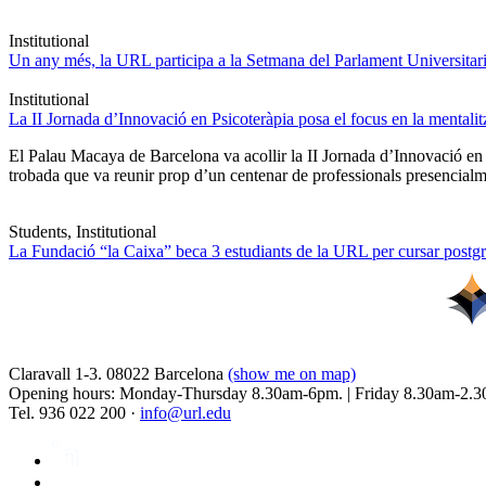
Institutional
Un any més, la URL participa a la Setmana del Parlament Universitari 
Institutional
La II Jornada d’Innovació en Psicoteràpia posa el focus en la mentali
El Palau Macaya de Barcelona va acollir la II Jornada d’Innovació en
trobada que va reunir prop d’un centenar de professionals presencia
Students, Institutional
La Fundació “la Caixa” beca 3 estudiants de la URL per cursar postgra
Claravall 1-3. 08022 Barcelona
(show me on map)
Opening hours: Monday-Thursday 8.30am-6pm. | Friday 8.30am-2.3
Tel. 936 022 200 ·
info@url.edu