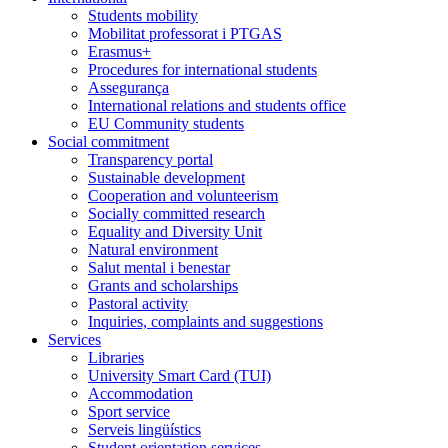
Students mobility
Mobilitat professorat i PTGAS
Erasmus+
Procedures for international students
Assegurança
International relations and students office
EU Community students
Social commitment
Transparency portal
Sustainable development
Cooperation and volunteerism
Socially committed research
Equality and Diversity Unit
Natural environment
Salut mental i benestar
Grants and scholarships
Pastoral activity
Inquiries, complaints and suggestions
Services
Libraries
University Smart Card (TUI)
Accommodation
Sport service
Serveis lingüístics
Student orientation services