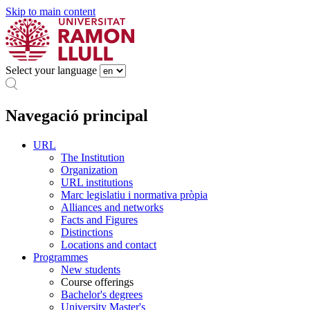
Skip to main content
Select your language
Navegació principal
URL
The Institution
Organization
URL institutions
Marc legislatiu i normativa pròpia
Alliances and networks
Facts and Figures
Distinctions
Locations and contact
Programmes
New students
Course offerings
Bachelor's degrees
University Master's