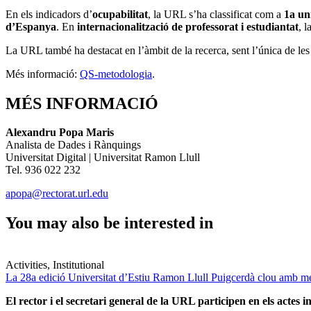
En els indicadors d’
ocupabilitat
, la URL s’ha classificat com a
1a un
d’Espanya
. En
internacionalització
de professorat i estudiantat
, l
La URL també ha destacat en l’àmbit de la recerca, sent l’única de les
Més informació:
QS-metodologia
.
MÉS INFORMACIÓ
Alexandru Popa Maris
Analista de Dades i Rànquings
Universitat Digital | Universitat Ramon Llull
Tel. 936 022 232
apopa@rectorat.url.edu
You may also be interested in
Activities, Institutional
La 28a edició Universitat d’Estiu Ramon Llull Puigcerdà clou amb mé
El rector i el secretari general de la URL participen en els actes in