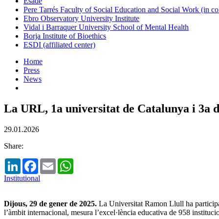
Esade
Pere Tarrés Faculty of Social Education and Social Work (in co
Ebro Observatory University Institute
Vidal i Barraquer University School of Mental Health
Borja Institute of Bioethics
ESDI (affiliated center)
Home
Press
News
La URL, 1a universitat de Catalunya i 3a 
29.01.2026
Share:
LinkedIn
Facebook
Email
WhatsApp
Institutional
Dijous, 29 de gener de 2025.
La Universitat Ramon Llull ha particip
l’àmbit internacional, mesura l’excel·lència educativa de 958 institucio