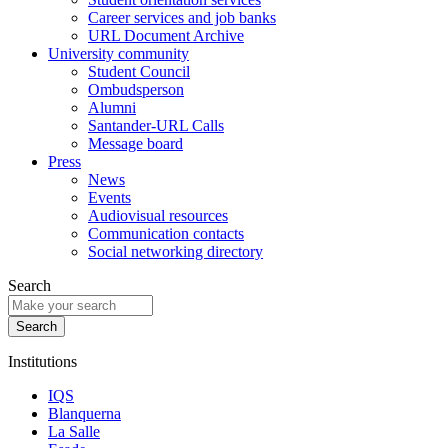
Career services and job banks
URL Document Archive
University community
Student Council
Ombudsperson
Alumni
Santander-URL Calls
Message board
Press
News
Events
Audiovisual resources
Communication contacts
Social networking directory
Search
Institutions
IQS
Blanquerna
La Salle