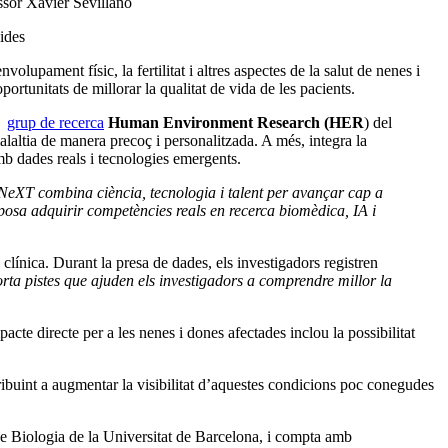
ssor Xavier Sevillano
ides
lupament físic, la fertilitat i altres aspectes de la salut de nenes i
portunitats de millorar la qualitat de vida de les pacients.
el
grup de recerca
Human Environment Research (HER
) del
 malaltia de manera precoç i personalitzada. A més, integra la
mb dades reals i tecnologies emergents.
eNeXT combina ciència, tecnologia i talent per avançar cap a
uposa adquirir competències reals en recerca biomèdica, IA i
 clínica. Durant la presa de dades, els investigadors registren
rta pistes que ajuden els investigadors a comprendre millor la
te directe per a les nenes i dones afectades inclou la possibilitat
ribuint a augmentar la visibilitat d’aquestes condicions poc conegudes
de Biologia de la Universitat de Barcelona, i compta amb