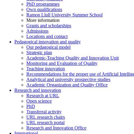
PhD programmes
Own qualifications
Ramon Llull University Summer School
More information
Grants and scholarships
Admissions
Locations and contact
Pedagogical innovation and quality
Our pedagogical model
Strategic plan
Academic-Teaching Quality and Innovation Unit
Monitoring and Evaluation of Quality
Teaching innovation
Recommendations for the proper use of Artificial Intellig
Analytical and university prospective studies
Academic Organization and Quality Office
Research and innovation
Research at URL
Open science
PhD
Transferral activity
URL research chairs
URL research portal
Research and Innovation Office
International