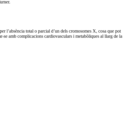
urner.
er l’absència total o parcial d’un dels cromosomes X, cosa que pot
ar-se amb complicacions cardiovasculars i metabòliques al llarg de la