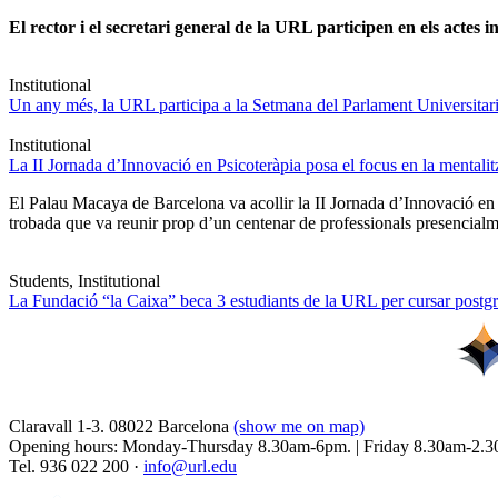
El rector i el secretari general de la URL participen en els actes in
Institutional
Un any més, la URL participa a la Setmana del Parlament Universitari 
Institutional
La II Jornada d’Innovació en Psicoteràpia posa el focus en la mentali
El Palau Macaya de Barcelona va acollir la II Jornada d’Innovació en
trobada que va reunir prop d’un centenar de professionals presencia
Students, Institutional
La Fundació “la Caixa” beca 3 estudiants de la URL per cursar postgra
Claravall 1-3. 08022 Barcelona
(show me on map)
Opening hours: Monday-Thursday 8.30am-6pm. | Friday 8.30am-2.3
Tel. 936 022 200 ·
info@url.edu