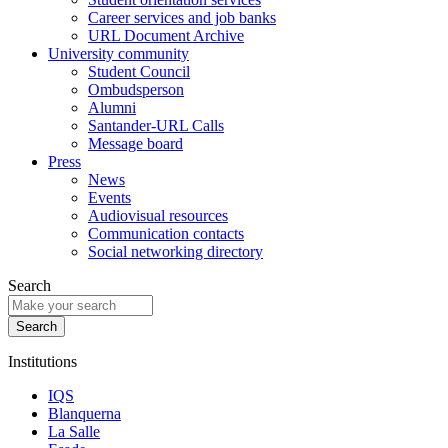
Career services and job banks
URL Document Archive
University community
Student Council
Ombudsperson
Alumni
Santander-URL Calls
Message board
Press
News
Events
Audiovisual resources
Communication contacts
Social networking directory
Search
Institutions
IQS
Blanquerna
La Salle