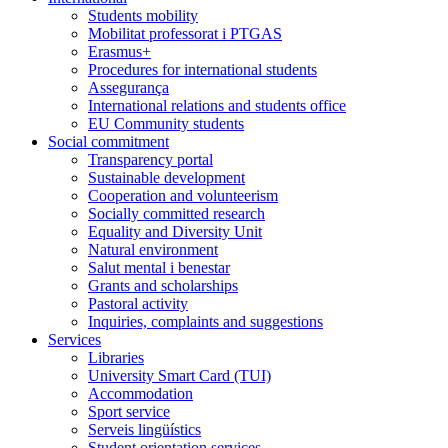
Students mobility
Mobilitat professorat i PTGAS
Erasmus+
Procedures for international students
Assegurança
International relations and students office
EU Community students
Social commitment
Transparency portal
Sustainable development
Cooperation and volunteerism
Socially committed research
Equality and Diversity Unit
Natural environment
Salut mental i benestar
Grants and scholarships
Pastoral activity
Inquiries, complaints and suggestions
Services
Libraries
University Smart Card (TUI)
Accommodation
Sport service
Serveis lingüístics
Student orientation services