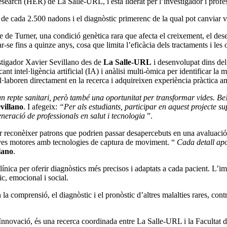
arch (HER) de La Salle-URL, i està liderat per l’investigador i profe
de cada 2.500 nadons i el diagnòstic primerenc de la qual pot canviar v
e Turner, una condició genètica rara que afecta el creixement, el desenvo
-se fins a quinze anys, cosa que limita l’eficàcia dels tractaments i les o
vestigador Xavier Sevillano des de
La Salle-URL
i desenvolupat dins d
cant intel·ligència artificial (IA) i anàlisi multi-òmica per identificar la
l·laboren directament en la recerca i adquireixen experiència pràctica a
n repte sanitari, però també una oportunitat per transformar vides. B
villano
. I afegeix:
“Per als estudiants, participar en aquest projecte s
eneració de professionals en salut i tecnologia
”.
 per reconèixer patrons que podrien passar desapercebuts en una avaluació
proves motores amb tecnologies de captura de moviment. “
Cada detall apo
lano
.
 per oferir diagnòstics més precisos i adaptats a cada pacient. L’impac
c, emocional i social.
 comprensió, el diagnòstic i el pronòstic d’altres malalties rares, cont
 Innovació, és una recerca coordinada entre La Salle-URL i la Facultat 