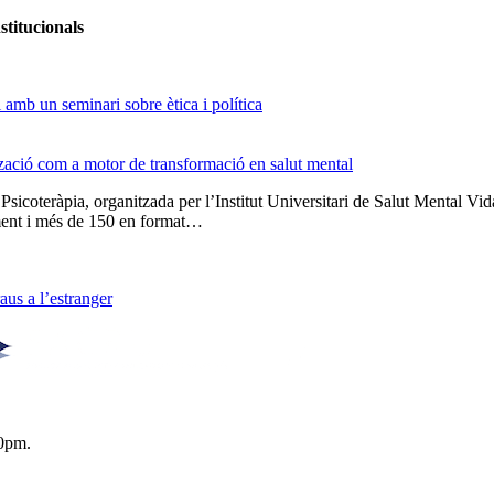
stitucionals
amb un seminari sobre ètica i política
tzació com a motor de transformació en salut mental
 Psicoteràpia, organitzada per l’Institut Universitari de Salut Menta
lment i més de 150 en format…
us a l’estranger
0pm.