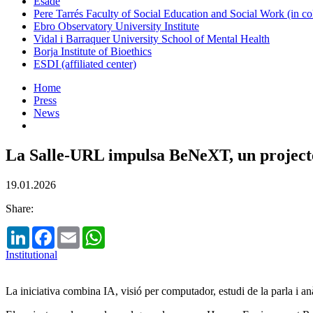
Esade
Pere Tarrés Faculty of Social Education and Social Work (in co
Ebro Observatory University Institute
Vidal i Barraquer University School of Mental Health
Borja Institute of Bioethics
ESDI (affiliated center)
Home
Press
News
La Salle-URL impulsa BeNeXT, un projecte 
19.01.2026
Share:
LinkedIn
Facebook
Email
WhatsApp
Institutional
La iniciativa combina IA, visió per computador, estudi de la parla i a