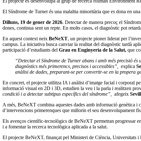
El projecte es desenvolupa al grup de recerca Human Environment Rese
El Síndrome de Turner és una malaltia minoritària que es dona en una 
Dilluns, 19 de gener de 2026
. Detectar de manera precoç el Síndrome d
dones, continua sent un repte. En molts casos, el diagnòstic pot retardar
En aquest context neix
BeNeXT
, un projecte pioner liderat per l’in
campus. La iniciativa busca canviar la realitat del diagnòstic tardà apli
participació d’estudiants del
Grau en Enginyeria de la Salut,
que co
“Detectar el Síndrome de Turner abans i amb més precisió és u
diagnòstics més primerencs, precisos i accessibles”,
explica
Se
anàlisi de dades, preparant-se per convertir-se en la propera g
En concret, el projecte utilitza IA i anàlisi d’imatge facial i corporal
informació visual en 2D i 3D, estudien la veu i la parla i realitzen 
condició i a detectar subtipus específics del síndrome”,
afegeix
Sevil
A més, BeNeXT combina aquestes dades amb informació genètica i clínica
d’intervencions primerenques que millorin el seu desenvolupament físi
Els avenços científic-tecnològics de BeNeXT permetran progressar en la
i a fomentar la recerca tecnològica aplicada a la salut.
El projecte BeNeXT, finançat pel Ministeri de Ciència, Universitats i