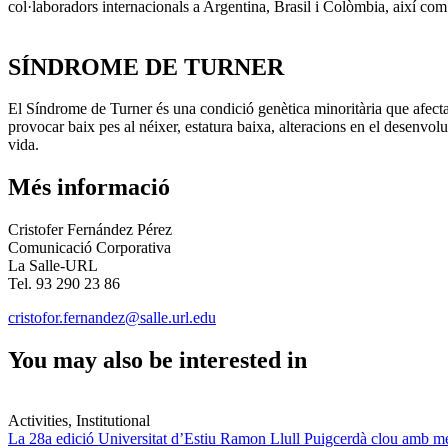
col·laboradors internacionals a Argentina, Brasil i Colòmbia, així com
SÍNDROME DE TURNER
El Síndrome de Turner és una condició genètica minoritària que afect
provocar baix pes al néixer, estatura baixa, alteracions en el desenvo
vida.
Més informació
Cristofer Fernández Pérez
Comunicació Corporativa
La Salle-URL
Tel. 93 290 23 86
cristofor.fernandez@salle.url.edu
You may also be interested in
Activities, Institutional
La 28a edició Universitat d’Estiu Ramon Llull Puigcerdà clou amb mé