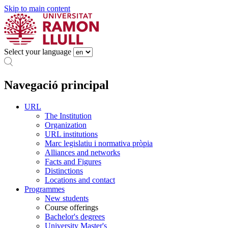
Skip to main content
Select your language
Navegació principal
URL
The Institution
Organization
URL institutions
Marc legislatiu i normativa pròpia
Alliances and networks
Facts and Figures
Distinctions
Locations and contact
Programmes
New students
Course offerings
Bachelor's degrees
University Master's