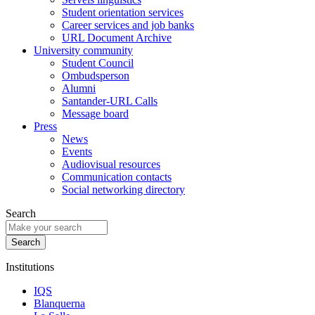
Student orientation services
Career services and job banks
URL Document Archive
University community
Student Council
Ombudsperson
Alumni
Santander-URL Calls
Message board
Press
News
Events
Audiovisual resources
Communication contacts
Social networking directory
Search
Institutions
IQS
Blanquerna