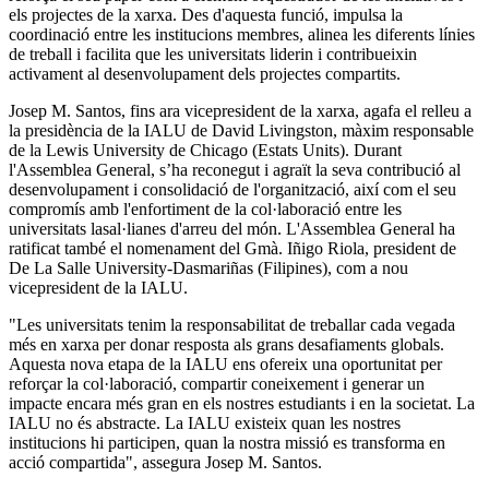
els projectes de la xarxa. Des d'aquesta funció, impulsa la
coordinació entre les institucions membres, alinea les diferents línies
de treball i facilita que les universitats liderin i contribueixin
activament al desenvolupament dels projectes compartits.
Josep M. Santos, fins ara vicepresident de la xarxa, agafa el relleu a
la presidència de la IALU de David Livingston, màxim responsable
de la Lewis University de Chicago (Estats Units). Durant
l'Assemblea General, s’ha reconegut i agraït la seva contribució al
desenvolupament i consolidació de l'organització, així com el seu
compromís amb l'enfortiment de la col·laboració entre les
universitats lasal·lianes d'arreu del món. L'Assemblea General ha
ratificat també el nomenament del Gmà. Iñigo Riola, president de
De La Salle University-Dasmariñas (Filipines), com a nou
vicepresident de la IALU.
"Les universitats tenim la responsabilitat de treballar cada vegada
més en xarxa per donar resposta als grans desafiaments globals.
Aquesta nova etapa de la IALU ens ofereix una oportunitat per
reforçar la col·laboració, compartir coneixement i generar un
impacte encara més gran en els nostres estudiants i en la societat. La
IALU no és abstracte. La IALU existeix quan les nostres
institucions hi participen, quan la nostra missió es transforma en
acció compartida", assegura Josep M. Santos.