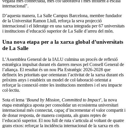
vegada més connectada, més col·laborativa i més influent a escala
internacional".
D’aquesta manera, La Salle Campus Barcelona, membre fundador
de la Universitat Ramon Llull, reforça la seva projecció
internacional i el lideratge en una xarxa integrada per 67 universitats
i institucions d’educació superior de La Salle d’arreu del món.
Una nova etapa per a la xarxa global d’universitats
de La Salle
L’Assemblea General de la IALU culmina un procés de reflexió
estratègica impulsat durant els darrers mesos pel Consell General de
l’aliança. El resultat és un nou Pla Estratègic 2026-2028 que
defineix les prioritats que orientaran l’activitat de la xarxa durant els
pròxims anys i estableix un model de col·laboració orientat a
reforçar la connexió entre les institucions membres i el seu impacte
col·lectiu.
Sota el lema ‘
Bound by Mission, Committed to Impact
’, la nova
etapa estratègica aposta per consolidar un ecosistema universitari
internacional més connectat, capaç d’incrementar el valor compartit i
de donar resposta, de manera conjunta, als grans reptes de
l’educació superior. El nou full de ruta s’articula al voltant de quatre
grans eixos: reforçar la incidència internacional de la xarxa en els