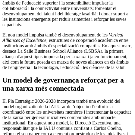
àmbits de l’educació superior i la sostenibilitat; impulsar la
col·laboració i la connectivitat entre universitats; fomentar el
desenvolupament del talent i del lideratge lasal·lià; i donar suport a
les institucions emergents per reduir asimetries i reforçar les seves
capacitats.
El nou model impulsa també el desenvolupament de les
Vertical
Alliances of Excellence
, estructures de cooperació acadèmica entre
institucions amb àmbits d'especialització compartits. En aquest marc,
destaca La Salle Business School Alliance (LSBSA), la primera
aliança d'aquest tipus impulsada per la xarxa i ja en funcionament,
així com la futura posada en marxa de noves aliances en els àmbits
de l'enginyeria i la tecnologia, l'educació i les ciències de la salut.
Un model de governança reforçat per a
una xarxa més connectada
El Pla Estratègic 2026-2028 incorpora també una evolució del
model organitzatiu de la IALU amb l’objectiu d’enfortir la
coordinació entre les universitats membres i incrementar la capacitat
de la xarxa per generar iniciatives compartides amb impacte
institucional. En aquest nou model, la Direcció Executiva, una
responsabilitat que la IALU continua confiant a Carlos Coelho,
reforça el seu paper com a element orquestrador de les iniciatives i