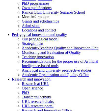
PhD programmes
Own qualifications
Ramon Llull University Summer School
More information
Grants and scholarships
Admissions
Locations and contact
Pedagogical innovation and quality
Our pedagogical model
Strategic plan
Academic-Teaching Quality and Innovation Unit
Monitoring and Evaluation of Quality
Teaching innovation
Recommendations for the proper use of Artificial
Intelligence-based tools
Analytical and university prospective studies
Academic Organization and Quality Office
Research and innovation
Research at URL
Open science
PhD
Transferral activity
URL research chairs
URL research portal
Research and Innovation Office