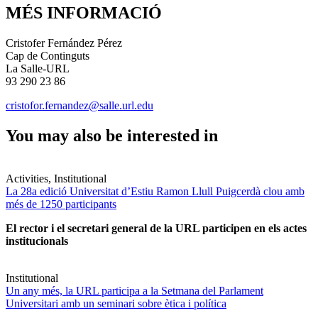
MÉS INFORMACIÓ
Cristofer Fernández Pérez
Cap de Continguts
La Salle-URL
93 290 23 86
cristofor.fernandez@salle.url.edu
You may also be interested in
Activities, Institutional
La 28a edició Universitat d’Estiu Ramon Llull Puigcerdà clou amb
més de 1250 participants
El rector i el secretari general de la URL participen en els actes
institucionals
Institutional
Un any més, la URL participa a la Setmana del Parlament
Universitari amb un seminari sobre ètica i política