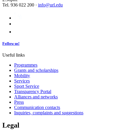
Tel. 936 022 200 ·
info@url.edu
Follow us!
Useful links
Programmes
Grants and scholarships
Mobility
Services
Sport Service
Transparency Portal
Alliances and networks
Press
Communication contacts
Inquiries, complaints and suggestions
Legal