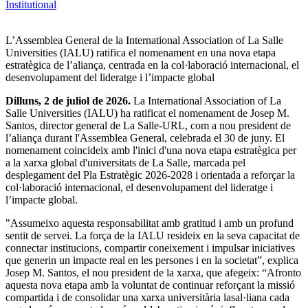
Institutional
L’Assemblea General de la International Association of La Salle
Universities (IALU) ratifica el nomenament en una nova etapa
estratègica de l’aliança, centrada en la col·laboració internacional, el
desenvolupament del lideratge i l’impacte global
Dilluns, 2 de juliol de 2026.
La International Association of La
Salle Universities (IALU) ha ratificat el nomenament de Josep M.
Santos, director general de La Salle-URL, com a nou president de
l’aliança durant l'Assemblea General, celebrada el 30 de juny. El
nomenament coincideix amb l'inici d'una nova etapa estratègica per
a la xarxa global d'universitats de La Salle, marcada pel
desplegament del Pla Estratègic 2026-2028 i orientada a reforçar la
col·laboració internacional, el desenvolupament del lideratge i
l’impacte global.
"Assumeixo aquesta responsabilitat amb gratitud i amb un profund
sentit de servei. La força de la IALU resideix en la seva capacitat de
connectar institucions, compartir coneixement i impulsar iniciatives
que generin un impacte real en les persones i en la societat”, explica
Josep M. Santos, el nou president de la xarxa, que afegeix: “Afronto
aquesta nova etapa amb la voluntat de continuar reforçant la missió
compartida i de consolidar una xarxa universitària lasal·liana cada