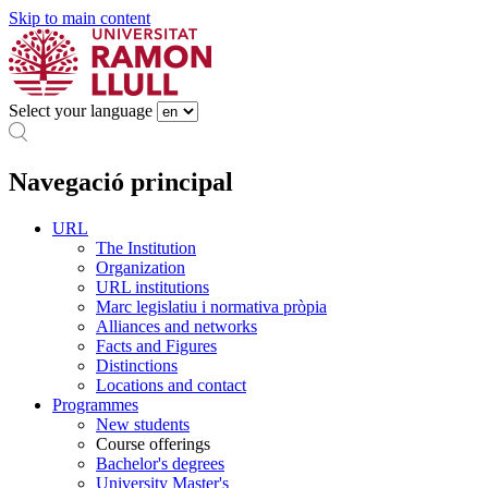
Skip to main content
Select your language
Navegació principal
URL
The Institution
Organization
URL institutions
Marc legislatiu i normativa pròpia
Alliances and networks
Facts and Figures
Distinctions
Locations and contact
Programmes
New students
Course offerings
Bachelor's degrees
University Master's