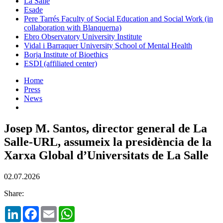
La Salle
Esade
Pere Tarrés Faculty of Social Education and Social Work (in
collaboration with Blanquerna)
Ebro Observatory University Institute
Vidal i Barraquer University School of Mental Health
Borja Institute of Bioethics
ESDI (affiliated center)
Home
Press
News
Josep M. Santos, director general de La
Salle-URL, assumeix la presidència de la
Xarxa Global d’Universitats de La Salle
02.07.2026
Share:
LinkedIn
Facebook
Email
WhatsApp