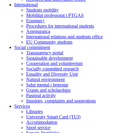
International
Students mobility
Mobilitat professorat i PTGAS
Erasmus+
Procedures for international students
Assegurança
International relations and students office
EU Community students
Social commitment
Transparency portal
Sustainable development
Cooperation and volunteerism
Socially committed research
Equality and Diversity Unit
Natural environment
Salut mental i benestar
Grants and scholarships
Pastoral activity
Inquiries, complaints and suggestions
Services
Libraries
University Smart Card (TUI)
Accommodation
Sport service
Serveis lingüístics