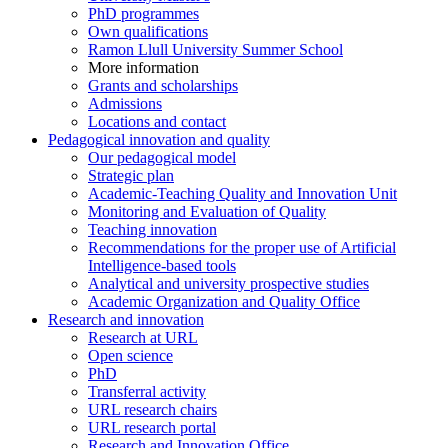
PhD programmes
Own qualifications
Ramon Llull University Summer School
More information
Grants and scholarships
Admissions
Locations and contact
Pedagogical innovation and quality
Our pedagogical model
Strategic plan
Academic-Teaching Quality and Innovation Unit
Monitoring and Evaluation of Quality
Teaching innovation
Recommendations for the proper use of Artificial
Intelligence-based tools
Analytical and university prospective studies
Academic Organization and Quality Office
Research and innovation
Research at URL
Open science
PhD
Transferral activity
URL research chairs
URL research portal
Research and Innovation Office