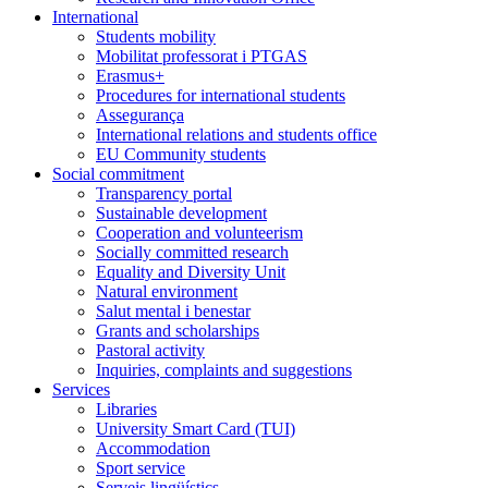
International
Students mobility
Mobilitat professorat i PTGAS
Erasmus+
Procedures for international students
Assegurança
International relations and students office
EU Community students
Social commitment
Transparency portal
Sustainable development
Cooperation and volunteerism
Socially committed research
Equality and Diversity Unit
Natural environment
Salut mental i benestar
Grants and scholarships
Pastoral activity
Inquiries, complaints and suggestions
Services
Libraries
University Smart Card (TUI)
Accommodation
Sport service
Serveis lingüístics