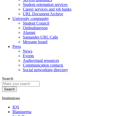
Student orientation services
Career services and job banks
URL Document Archive
University community
Student Council
Ombudsperson
Alumni
Santander-URL Calls
Message board
Press
News
Events
Audiovisual resources
Communication contacts
Social networking directory
Search
Institutions
IQS
Blanquerna