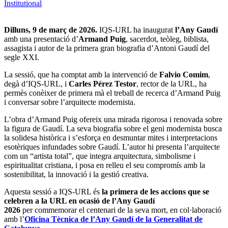
Institutional
Dilluns, 9 de març de 2026.
IQS-URL ha inaugurat
l’Any Gaudí
amb una presentació d’
Armand Puig
, sacerdot, teòleg, biblista,
assagista i autor de la primera gran biografia d’Antoni Gaudí del
segle XXI.
La sessió, que ha comptat amb la intervenció de
Falvio Comim
,
degà d’IQS-URL, i
Carles Pérez Testor
, rector de la
URL, ha
permès conèixer de primera mà el treball de recerca d’Armand Puig
i conversar sobre l’arquitecte modernista.
L’obra d’Armand Puig ofereix una mirada rigorosa i renovada sobre
la figura de Gaudí. La seva biografia sobre el geni modernista busca
la solidesa històrica i s’esforça en desmuntar mites i interpretacions
esotèriques infundades sobre Gaudí. L’autor hi presenta l’arquitecte
com un “artista total”, que integra arquitectura, simbolisme i
espiritualitat cristiana, i posa en relleu el seu compromís amb la
sostenibilitat, la innovació i la gestió creativa.
Aquesta sessió a IQS-URL és
la primera de les accions que se
celebren a la URL en ocasió de l’Any Gaudí
2026
per commemorar el centenari de la seva mort, en col·laboració
amb l’
Oficina Tècnica de l’Any Gaudí de la Generalitat de