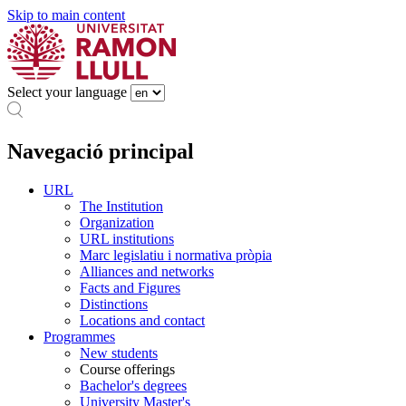
Skip to main content
Select your language
Navegació principal
URL
The Institution
Organization
URL institutions
Marc legislatiu i normativa pròpia
Alliances and networks
Facts and Figures
Distinctions
Locations and contact
Programmes
New students
Course offerings
Bachelor's degrees
University Master's