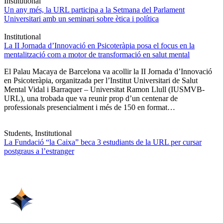
Institutional
Un any més, la URL participa a la Setmana del Parlament
Universitari amb un seminari sobre ètica i política
Institutional
La II Jornada d’Innovació en Psicoteràpia posa el focus en la
mentalització com a motor de transformació en salut mental
El Palau Macaya de Barcelona va acollir la II Jornada d’Innovació
en Psicoteràpia, organitzada per l’Institut Universitari de Salut
Mental Vidal i Barraquer – Universitat Ramon Llull (IUSMVB-
URL), una trobada que va reunir prop d’un centenar de
professionals presencialment i més de 150 en format…
Students, Institutional
La Fundació “la Caixa” beca 3 estudiants de la URL per cursar
postgraus a l’estranger