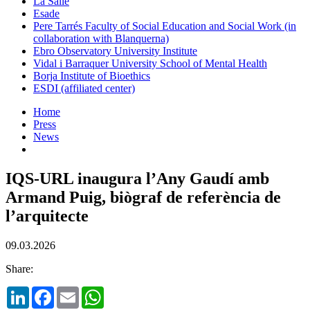
La Salle
Esade
Pere Tarrés Faculty of Social Education and Social Work (in
collaboration with Blanquerna)
Ebro Observatory University Institute
Vidal i Barraquer University School of Mental Health
Borja Institute of Bioethics
ESDI (affiliated center)
Home
Press
News
IQS-URL inaugura l’Any Gaudí amb
Armand Puig, biògraf de referència de
l’arquitecte
09.03.2026
Share:
LinkedIn
Facebook
Email
WhatsApp