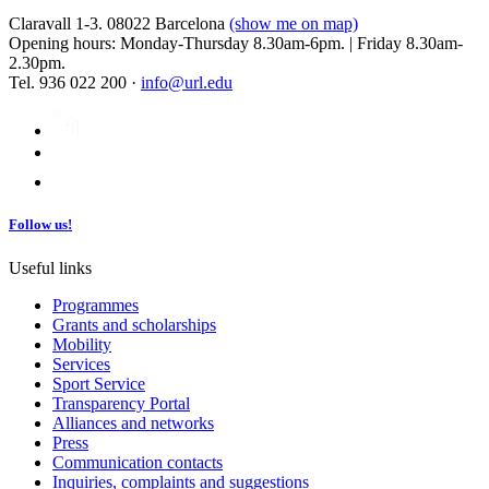
Claravall 1-3. 08022 Barcelona
(show me on map)
Opening hours: Monday-Thursday 8.30am-6pm. | Friday 8.30am-
2.30pm.
Tel. 936 022 200 ·
info@url.edu
Follow us!
Useful links
Programmes
Grants and scholarships
Mobility
Services
Sport Service
Transparency Portal
Alliances and networks
Press
Communication contacts
Inquiries, complaints and suggestions