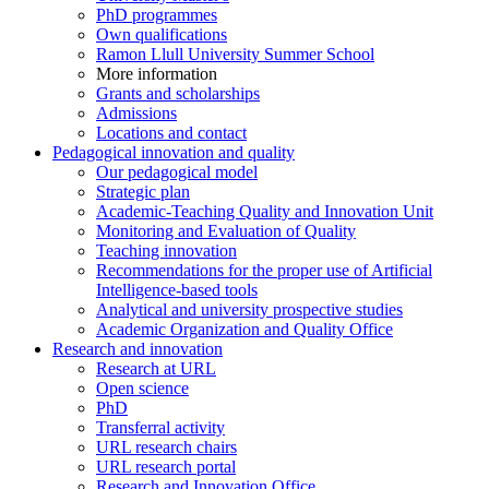
PhD programmes
Own qualifications
Ramon Llull University Summer School
More information
Grants and scholarships
Admissions
Locations and contact
Pedagogical innovation and quality
Our pedagogical model
Strategic plan
Academic-Teaching Quality and Innovation Unit
Monitoring and Evaluation of Quality
Teaching innovation
Recommendations for the proper use of Artificial
Intelligence-based tools
Analytical and university prospective studies
Academic Organization and Quality Office
Research and innovation
Research at URL
Open science
PhD
Transferral activity
URL research chairs
URL research portal
Research and Innovation Office