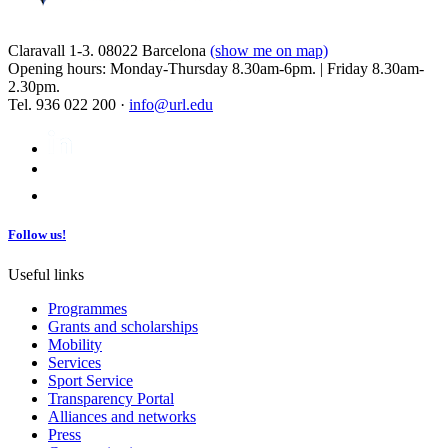
Claravall 1-3. 08022 Barcelona
(show me on map)
Opening hours: Monday-Thursday 8.30am-6pm. | Friday 8.30am-
2.30pm.
Tel. 936 022 200 ·
info@url.edu
Follow us!
Useful links
Programmes
Grants and scholarships
Mobility
Services
Sport Service
Transparency Portal
Alliances and networks
Press