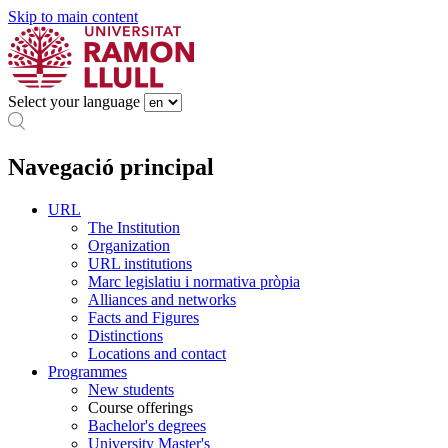
Skip to main content
Select your language
Navegació principal
URL
The Institution
Organization
URL institutions
Marc legislatiu i normativa pròpia
Alliances and networks
Facts and Figures
Distinctions
Locations and contact
Programmes
New students
Course offerings
Bachelor's degrees
University Master's