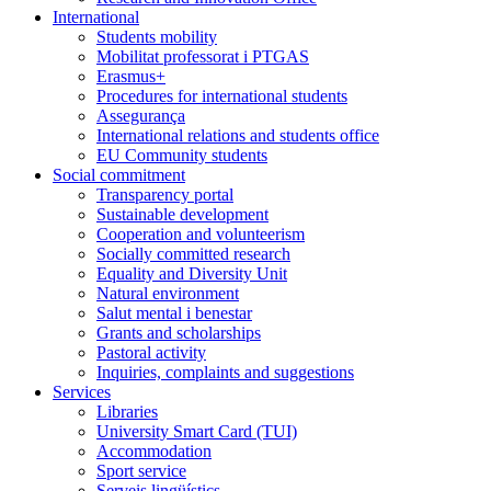
International
Students mobility
Mobilitat professorat i PTGAS
Erasmus+
Procedures for international students
Assegurança
International relations and students office
EU Community students
Social commitment
Transparency portal
Sustainable development
Cooperation and volunteerism
Socially committed research
Equality and Diversity Unit
Natural environment
Salut mental i benestar
Grants and scholarships
Pastoral activity
Inquiries, complaints and suggestions
Services
Libraries
University Smart Card (TUI)
Accommodation
Sport service
Serveis lingüístics