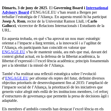
Dimarts, 3 de juny de 2025
.
El
Governing Board i
International
Advisory Board
d’ENGAGE.EU s’han reunit a Bergen per
treballar l’estratègia de l’Aliança. En aquesta reunió hi ha participat
Josep A. Rom
, rector de la Universitat Ramon Llull, i
Carlo
Gallucci
, vicerector de Relacions Internacionals i Estudiants de la
URL.
En aquesta trobada, en què s’ha aprovat un nou marc estratègic
orientat a l’impacte a llarg termini, a la innovació i a l’agilitat de
l’Aliança, els participants han coincidit en valorar que
ENGAGE.EU
s’ha de mantenir unida, ara més que mai, davant del
context global actual, en la defensa de la llibertat acadèmica, la
llibertat d’expressió i l’excel·lència acadèmica; principis fonamentals
per a la identitat i la missió de l’Aliança.
També s’ha realitzat una reflexió estratègica sobre l’evolució
d’
ENGAGE.EU
per afrontar els reptes del futur, definint diversos
objectius prioritaris de desenvolupament fins al 2035: l’ampliació de
l’impacte social de l’Aliança, la priorització de les iniciatives que
generin valor afegit més enllà de les institucions membres, i el reforç
d’estructures de governança que permetin la presa de decisions àgil i
adaptable.
Els membres d’ambdós consells han destacat l’excel·lència en els