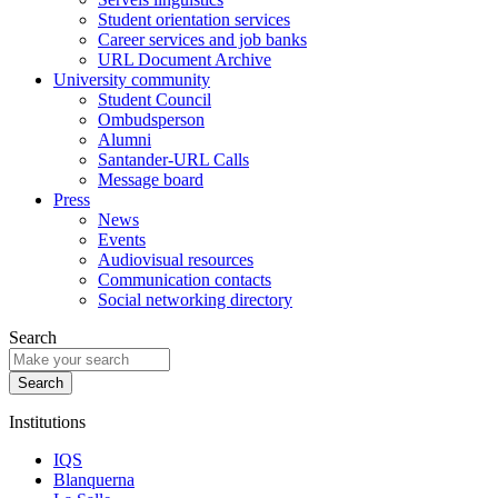
Student orientation services
Career services and job banks
URL Document Archive
University community
Student Council
Ombudsperson
Alumni
Santander-URL Calls
Message board
Press
News
Events
Audiovisual resources
Communication contacts
Social networking directory
Search
Institutions
IQS
Blanquerna