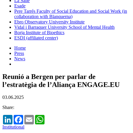
La Salle
Esade
Pere Tarrés Faculty of Social Education and Social Work (in
collaboration with Blanquerna)
Ebro Observatory University Institute
Vidal i Barraquer University School of Mental Health
Borja Institute of Bioethics
ESDI (affiliated center)
Home
Press
News
Reunió a Bergen per parlar de
l’estratègia de l’Aliança ENGAGE.EU
03.06.2025
Share:
LinkedIn
Facebook
Email
WhatsApp
Institutional