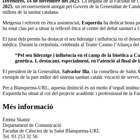
Divendres, 14 de novembre del 2025
. La degana de la Facultat de
2025
, un reconeixement atorgat pel Govern de la Generalitat de Catalu
millora de la sanitat catalana.
Metgessa i referent en ètica assistencial,
Esquerda
ha dedicat bona par
ha estat clau per a situar la reflexió ètica al centre del debat sanitari a
El jurat dels premis ha destacat el seu lideratge i influència en el des
mèdica. Durant la cerimònia, celebrada al Teatre Casino l’Aliança del
“Pel seu lideratge i influència en el camp de la bioètica a Cat
genètica. I, destacant, especialment, en l’atenció al final de 
El president de la Generalitat,
Salvador Illa
, i la consellera de Salut,
exemple de la part millor del sistema sanitari català: vocació de servei
Per a Blanquerna-URL, aquesta distinció és un motiu d’orgull instituci
Esquerda ha situat al cor del projecte acadèmic i professional de la Fac
Més informació
Emma Skantz
Departament de Comunicació
Facultat de Ciències de la Salut Blanquerna-URL
Tel. 93 253 32 56