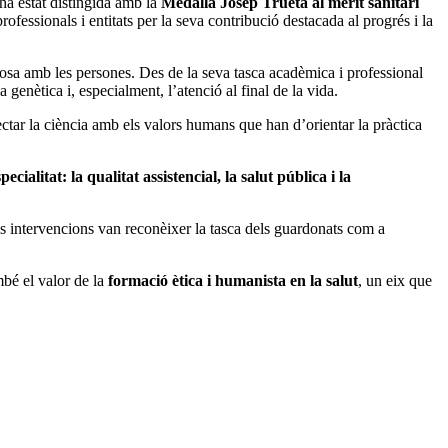
 ha estat distingida amb la
Medalla Josep Trueta al mèrit sanitari
essionals i entitats per la seva contribució destacada al progrés i la
uosa amb les persones. Des de la seva tasca acadèmica i professional
a genètica i, especialment, l’atenció al final de la vida.
nectar la ciència amb els valors humans que han d’orientar la pràctica
ialitat: la qualitat assistencial, la salut pública i la
ves intervencions van reconèixer la tasca dels guardonats com a
bé el valor de la
formació ètica i humanista en la salut
, un eix que