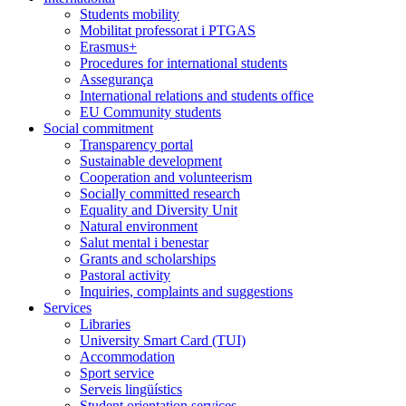
Students mobility
Mobilitat professorat i PTGAS
Erasmus+
Procedures for international students
Assegurança
International relations and students office
EU Community students
Social commitment
Transparency portal
Sustainable development
Cooperation and volunteerism
Socially committed research
Equality and Diversity Unit
Natural environment
Salut mental i benestar
Grants and scholarships
Pastoral activity
Inquiries, complaints and suggestions
Services
Libraries
University Smart Card (TUI)
Accommodation
Sport service
Serveis lingüístics
Student orientation services