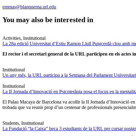
emmas@blanquerna.url.edu
You may also be interested in
Activities, Institutional
La 28a edició Universitat d’Estiu Ramon Llull Puigcerdà clou amb mé
El rector i el secretari general de la URL participen en els actes in
Institutional
Un any més, la URL participa a la Setmana del Parlament Universitari 
Institutional
La II Jornada d’Innovació en Psicoteràpia posa el focus en la mentali
El Palau Macaya de Barcelona va acollir la II Jornada d’Innovació en
trobada que va reunir prop d’un centenar de professionals presencia
Students, Institutional
La Fundació “la Caixa” beca 3 estudiants de la URL per cursar postgra