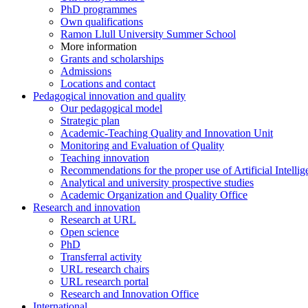
PhD programmes
Own qualifications
Ramon Llull University Summer School
More information
Grants and scholarships
Admissions
Locations and contact
Pedagogical innovation and quality
Our pedagogical model
Strategic plan
Academic-Teaching Quality and Innovation Unit
Monitoring and Evaluation of Quality
Teaching innovation
Recommendations for the proper use of Artificial Intellig
Analytical and university prospective studies
Academic Organization and Quality Office
Research and innovation
Research at URL
Open science
PhD
Transferral activity
URL research chairs
URL research portal
Research and Innovation Office
International