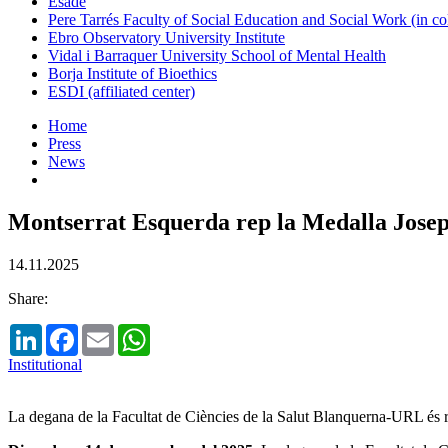
Esade
Pere Tarrés Faculty of Social Education and Social Work (in co
Ebro Observatory University Institute
Vidal i Barraquer University School of Mental Health
Borja Institute of Bioethics
ESDI (affiliated center)
Home
Press
News
Montserrat Esquerda rep la Medalla Josep 
14.11.2025
Share:
LinkedIn
Facebook
Email
WhatsApp
Institutional
La degana de la Facultat de Ciències de la Salut Blanquerna-URL és re