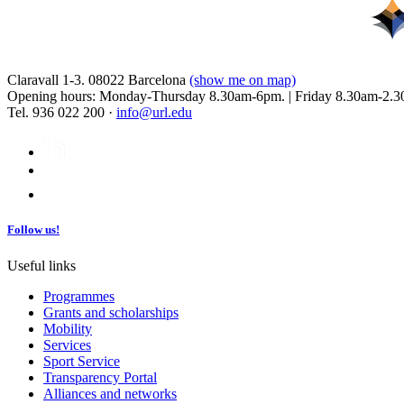
Claravall 1-3. 08022 Barcelona
(show me on map)
Opening hours: Monday-Thursday 8.30am-6pm. | Friday 8.30am-2.3
Tel. 936 022 200 ·
info@url.edu
Follow us!
Useful links
Programmes
Grants and scholarships
Mobility
Services
Sport Service
Transparency Portal
Alliances and networks