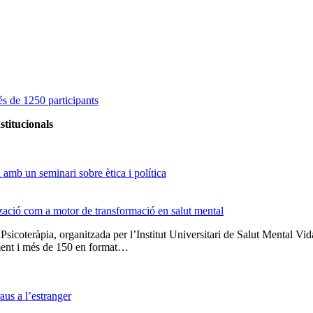
s de 1250 participants
stitucionals
amb un seminari sobre ètica i política
tzació com a motor de transformació en salut mental
 Psicoteràpia, organitzada per l’Institut Universitari de Salut Menta
lment i més de 150 en format…
us a l’estranger