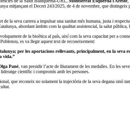
 Ciències de la Salut Blanquerna-URL,
Montserrat Esquerda i Aresté
,
nya mitjançant el Decret 243/2025, de 4 de novembre, que distingeix prof
t de la seva carrera a impulsar una sanitat més humana, justa i respect
 Catalunya, abordant àmbits com la qualitat assistencial, la salut pública, l
envolupament de la bioètica al país, així com la seva capacitat per a con
 Poblenou, es va llegir aquest text de reconeixement:
alunya; per les aportacions rellevants, principalment, en la seva espec
la vida.”
Olga Pané
, van presidir l’acte de lliurament de les medalles. En les se
, lideratge científic i compromís amb les persones.
onal, que reconeix no solament la trajectòria de la seva degana sinó tam
ultat.