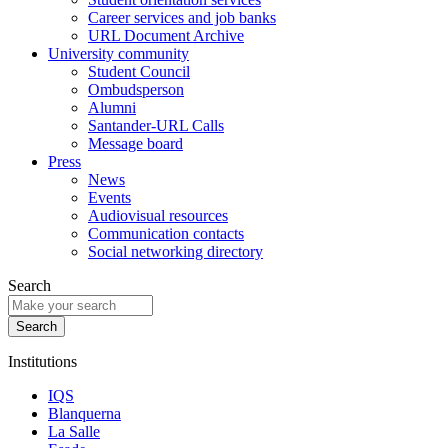
Career services and job banks
URL Document Archive
University community
Student Council
Ombudsperson
Alumni
Santander-URL Calls
Message board
Press
News
Events
Audiovisual resources
Communication contacts
Social networking directory
Search
Institutions
IQS
Blanquerna
La Salle