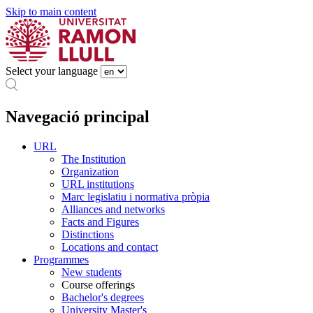
Skip to main content
Select your language
Navegació principal
URL
The Institution
Organization
URL institutions
Marc legislatiu i normativa pròpia
Alliances and networks
Facts and Figures
Distinctions
Locations and contact
Programmes
New students
Course offerings
Bachelor's degrees
University Master's