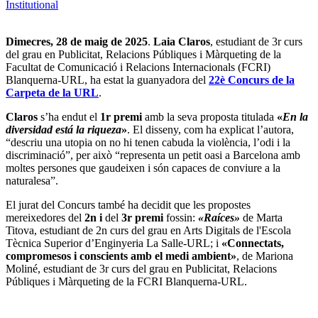
Institutional
Dimecres, 28 de maig de 2025
.
Laia Claros
, estudiant de 3r curs
del grau en Publicitat, Relacions Públiques i Màrqueting de la
Facultat de Comunicació i Relacions Internacionals (FCRI)
Blanquerna-URL, ha estat la guanyadora del
22è Concurs de la
Carpeta de la URL
.
Claros
s’ha endut
el
1r
premi
amb la seva proposta titulada
«
En la
diversidad está la riqueza
»
. El disseny, com ha explicat l’autora,
“descriu una utopia on no hi tenen cabuda la violència, l’odi i la
discriminació”, per això “representa un petit oasi a Barcelona amb
moltes persones que gaudeixen i són capaces de conviure a la
naturalesa”.
El jurat del Concurs
també
ha decidit
que les propostes
mereixedores del
2n
i
del
3r premi
fossin
:
«Raíces»
de Marta
Titova, estudiant de 2n curs del grau en Arts Digitals de l'
Escola
Tècnica Superior d’Enginyeria La Salle-URL;
i
«Connectats,
compromesos i conscients amb el medi ambient»
,
de Mariona
Moliné, estudiant de 3r curs del grau en Publicitat, Relacions
Públiques i Màrqueting de la FCRI Blanquerna-URL.