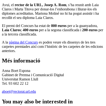
Avui, el
rector de la URL, Josep A. Rom
, s’ha reunit amb Laia
Claros i Marta Titova per donar-los l’enhorabona i lliurar-los els
diplomes acreditatius. Mariona Moliné no hi ha pogut assistir i ha
recollit el seu diploma Laia Claros.
El premi del Concurs ha estat de
800 euros
per a la guanyadora,
Laia Claros
;
400 euros
per a la segona classificada
i
200 euros
per
a la tercera classificada.
A la
pàgina del Concurs
es poden veure els dissenys de les tres
carpetes premiades així com l’històric de les carpetes de les edicions
anteriors.
Més informació
Anna Boet Espona
Gabinet de Premsa i Comunicació Digital
Universitat Ramon Llull
Tel. 93 602 22 12
aboet@rectorat.url.edu
You may also be interested in