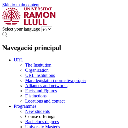
Skip to main content
Select your language
Navegació principal
URL
The Institution
Organization
URL institutions
Marc legislatiu i normativa pròpia
Alliances and networks
Facts and Figures
Distinctions
Locations and contact
Programmes
New students
Course offerings
Bachelor's degrees
University Master's