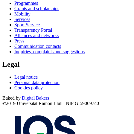
Programmes
Grants and scholarships
Mobility
Services
Sport Service
Transparency Portal
Alliances and networks
Press
Communication contacts
Inquiries, complaints and suggestions
Legal
Legal notice
Personal data protection
Cookies policy
Baked by
Digital Bakers
©2019 Universitat Ramon Llull | NIF G-59069740