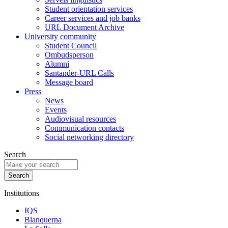
Student orientation services
Career services and job banks
URL Document Archive
University community
Student Council
Ombudsperson
Alumni
Santander-URL Calls
Message board
Press
News
Events
Audiovisual resources
Communication contacts
Social networking directory
Search
Institutions
IQS
Blanquerna