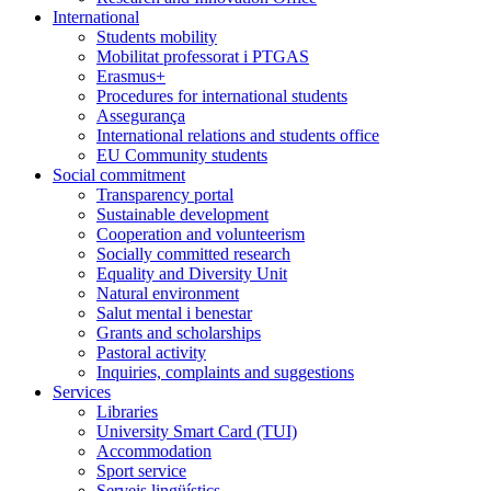
International
Students mobility
Mobilitat professorat i PTGAS
Erasmus+
Procedures for international students
Assegurança
International relations and students office
EU Community students
Social commitment
Transparency portal
Sustainable development
Cooperation and volunteerism
Socially committed research
Equality and Diversity Unit
Natural environment
Salut mental i benestar
Grants and scholarships
Pastoral activity
Inquiries, complaints and suggestions
Services
Libraries
University Smart Card (TUI)
Accommodation
Sport service
Serveis lingüístics