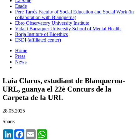
La Salle
Esade
Pere Tarrés Faculty of Social Education and Social Work (in
collaboration with Blanquerna)
Ebro Observatory University Institute
Vidal i Barraquer University School of Mental Health
Borja Institute of Bioethics
ESDI (affiliated center)
Home
Press
News
Laia Claros, estudiant de Blanquerna-
URL, guanya el 22è Concurs de la
Carpeta de la URL
28.05.2025
Share:
LinkedIn
Facebook
Email
WhatsApp