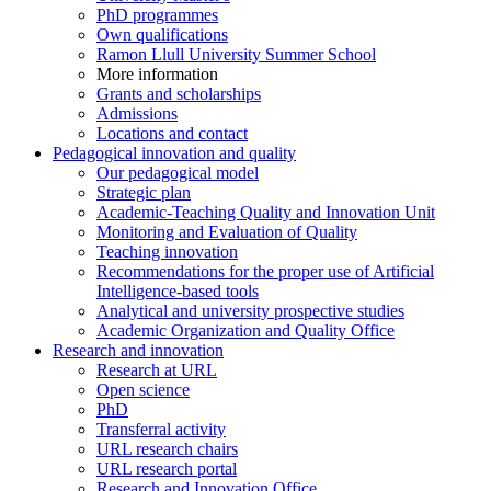
PhD programmes
Own qualifications
Ramon Llull University Summer School
More information
Grants and scholarships
Admissions
Locations and contact
Pedagogical innovation and quality
Our pedagogical model
Strategic plan
Academic-Teaching Quality and Innovation Unit
Monitoring and Evaluation of Quality
Teaching innovation
Recommendations for the proper use of Artificial
Intelligence-based tools
Analytical and university prospective studies
Academic Organization and Quality Office
Research and innovation
Research at URL
Open science
PhD
Transferral activity
URL research chairs
URL research portal
Research and Innovation Office